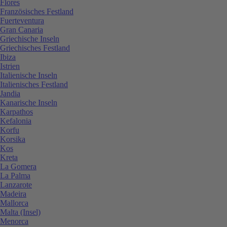
Flores
Französisches Festland
Fuerteventura
Gran Canaria
Griechische Inseln
Griechisches Festland
Ibiza
Istrien
Italienische Inseln
Italienisches Festland
Jandia
Kanarische Inseln
Karpathos
Kefalonia
Korfu
Korsika
Kos
Kreta
La Gomera
La Palma
Lanzarote
Madeira
Mallorca
Malta (Insel)
Menorca