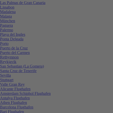
Las Palmas de Gran Canaria
Lissabon
Madalena
Malaga
München
Paguera
Palermo
Playa del Ingles
Ponta Delgada
Porto
Puerto de la Cruz
Puerto del Carmen
Rethymnon
Reykjavik
San Sebastian (La Gomera)
Santa Cruz de Tenerife
Sevilla
Stuttgart
Valle Gran Rey
Alicante Flughafen
Amsterdam Schiphol Flughafen
Antalya Flughafen
Athen Flughafen
Barcelona Flughafen
Bari Flughafen