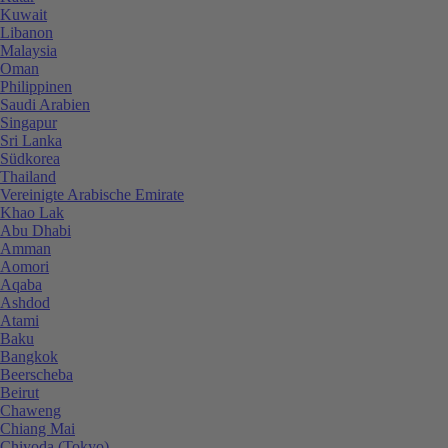
Kuwait
Libanon
Malaysia
Oman
Philippinen
Saudi Arabien
Singapur
Sri Lanka
Südkorea
Thailand
Vereinigte Arabische Emirate
Khao Lak
Abu Dhabi
Amman
Aomori
Aqaba
Ashdod
Atami
Baku
Bangkok
Beerscheba
Beirut
Chaweng
Chiang Mai
Chiyoda (Tokyo)