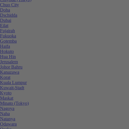
Chuo City
Doha
Dschidda
Dubai
Eilat
Fujairah
Fukuoka
Gotemba
Haifa
Hokuto
Hua Hin
Jerusalem
Johor Bahru
Kanazawa
Korat
Kuala Lumpur
Kuwait-Stadt
Kyoto
Maskat
Minato (Tokyo)
Nagoya
Naha
Natanya
Odawara