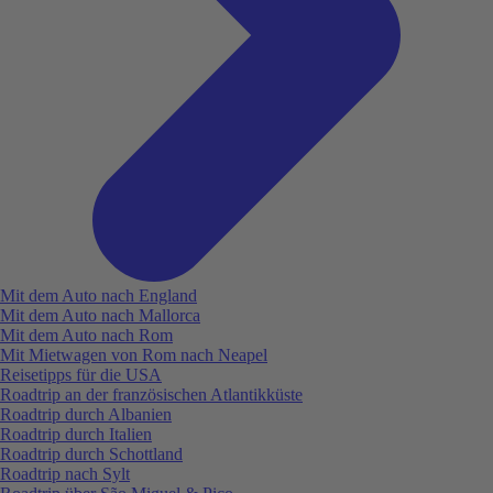
Mit dem Auto nach England
Mit dem Auto nach Mallorca
Mit dem Auto nach Rom
Mit Mietwagen von Rom nach Neapel
Reisetipps für die USA
Roadtrip an der französischen Atlantikküste
Roadtrip durch Albanien
Roadtrip durch Italien
Roadtrip durch Schottland
Roadtrip nach Sylt