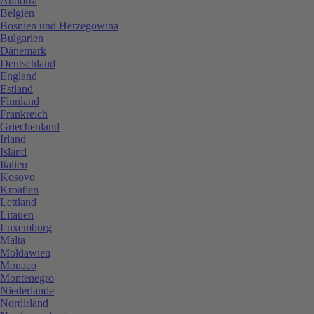
Andorra
Belgien
Bosnien und Herzegowina
Bulgarien
Dänemark
Deutschland
England
Estland
Finnland
Frankreich
Griechenland
Irland
Island
Italien
Kosovo
Kroatien
Lettland
Litauen
Luxemburg
Malta
Moldawien
Monaco
Montenegro
Niederlande
Nordirland