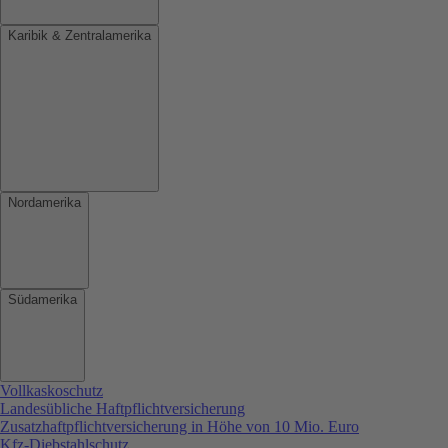
Karibik & Zentralamerika
Nordamerika
Südamerika
Vollkaskoschutz
Landesübliche Haftpflichtversicherung
Zusatzhaftpflichtversicherung in Höhe von 10 Mio. Euro
Kfz-Diebstahlschutz