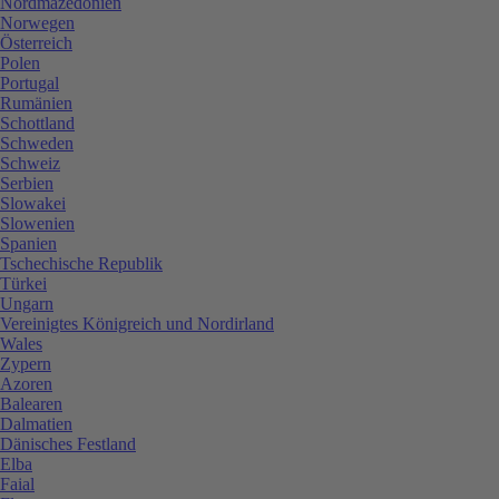
Nordmazedonien
Norwegen
Österreich
Polen
Portugal
Rumänien
Schottland
Schweden
Schweiz
Serbien
Slowakei
Slowenien
Spanien
Tschechische Republik
Türkei
Ungarn
Vereinigtes Königreich und Nordirland
Wales
Zypern
Azoren
Balearen
Dalmatien
Dänisches Festland
Elba
Faial