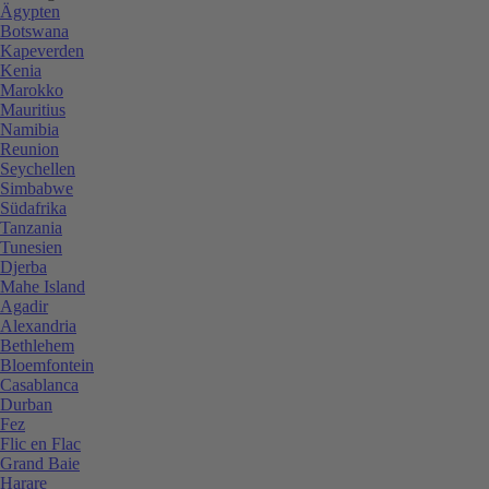
Ägypten
Botswana
Kapeverden
Kenia
Marokko
Mauritius
Namibia
Reunion
Seychellen
Simbabwe
Südafrika
Tanzania
Tunesien
Djerba
Mahe Island
Agadir
Alexandria
Bethlehem
Bloemfontein
Casablanca
Durban
Fez
Flic en Flac
Grand Baie
Harare