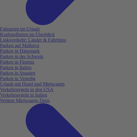
Fahrangst im Urlaub
Kraftstoffarten im Überblick
Linksverkehr: Länder & Fahrtipps
Parken auf Mallorca
Parken in Dänemark
Parken in der Schweiz
Parken in Florenz
Parken in Italien
Parken in Spanien
Parken in Venedig
Urlaub mit Hund und Mietwagen
Verkehrsregeln in den USA
Verkehrsregeln in Italien
Weitere Mietwagen-Tipps