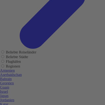
Beliebte Reiseländer
Beliebte Städte
Flughäfen
Regionen
Armenien
Aserbaidschan
Bahrain
Georgien
Guam
Israel
Japan
Jordanien
Katar