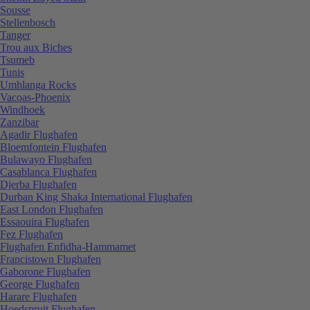
Sousse
Stellenbosch
Tanger
Trou aux Biches
Tsumeb
Tunis
Umhlanga Rocks
Vacoas-Phoenix
Windhoek
Zanzibar
Agadir Flughafen
Bloemfontein Flughafen
Bulawayo Flughafen
Casablanca Flughafen
Djerba Flughafen
Durban King Shaka International Flughafen
East London Flughafen
Essaouira Flughafen
Fez Flughafen
Flughafen Enfidha-Hammamet
Francistown Flughafen
Gaborone Flughafen
George Flughafen
Harare Flughafen
Hoedspruit Flughafen