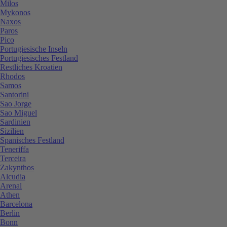
Milos
Mykonos
Naxos
Paros
Pico
Portugiesische Inseln
Portugiesisches Festland
Restliches Kroatien
Rhodos
Samos
Santorini
Sao Jorge
Sao Miguel
Sardinien
Sizilien
Spanisches Festland
Teneriffa
Terceira
Zakynthos
Alcudia
Arenal
Athen
Barcelona
Berlin
Bonn