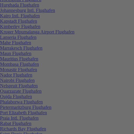
Hurghada Flughafen
Johannesburg Intl. Flughafen
Kairo Intl. Flughafen
Kapstadt Flughafen
Kimberley Flughafen
Kruger Mpumalanga Airport Flughafen
Lanseria Flughafen
Mahe Flughafen
Marrakesch Flughafen
Maun Flughafen
Mauritius Flughafen
Mombasa Flughafen
Monastir Flughafen
Nador Flughafen
Nairobi Flughafen
Nelspruit Flughafen
Ouarzazate Flughafen
Oujda Flughafen
Phalaborwa Flughafen
Pietermaritzburg Flughafen
Port Elizabeth Flughafen
Praia Intl. Flughafen
Rabat Flughafen
Richards Bay Flughafen