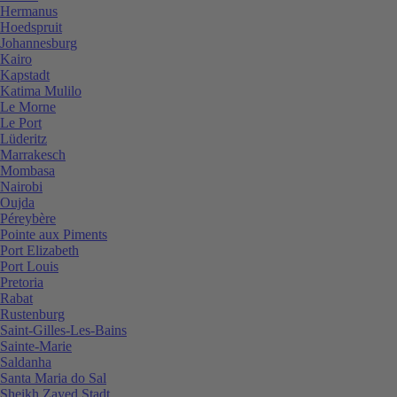
Hermanus
Hoedspruit
Johannesburg
Kairo
Kapstadt
Katima Mulilo
Le Morne
Le Port
Lüderitz
Marrakesch
Mombasa
Nairobi
Oujda
Péreybère
Pointe aux Piments
Port Elizabeth
Port Louis
Pretoria
Rabat
Rustenburg
Saint-Gilles-Les-Bains
Sainte-Marie
Saldanha
Santa Maria do Sal
Sheikh Zayed Stadt