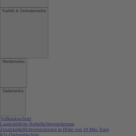
Karibik & Zentralamerika
Nordamerika
Südamerika
Vollkaskoschutz
Landesübliche Haftpflichtversicherung
Zusatzhaftpflichtversicherung in Höhe von 10 Mio. Euro
Kfz-Diebstahlschutz