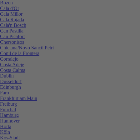
Bozen
Cala d'Or
Cala Millor
Cala Rajada
Cala'n Bosch
Can Pastilla
Can Picafort
Chersonisos
Chiclana/Novo Sancti Petri
Conil de la Frontera
Corralejo
Costa Adeje
Costa Calma
Dublin
Düsseldorf
Edinburgh
Faro
Frankfurt am Main
Freiburg
Funchal
Hamburg
Hannover
Horta
Köln
Kos-Stadt