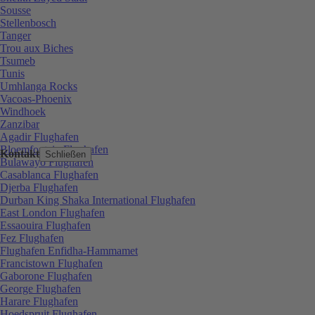
Sousse
Stellenbosch
Tanger
Trou aux Biches
Tsumeb
Tunis
Umhlanga Rocks
Vacoas-Phoenix
Windhoek
Zanzibar
Agadir Flughafen
Bloemfontein Flughafen
Kontakt
Schließen
Bulawayo Flughafen
Casablanca Flughafen
Djerba Flughafen
Durban King Shaka International Flughafen
East London Flughafen
Essaouira Flughafen
Fez Flughafen
Flughafen Enfidha-Hammamet
Francistown Flughafen
Gaborone Flughafen
George Flughafen
Harare Flughafen
Hoedspruit Flughafen