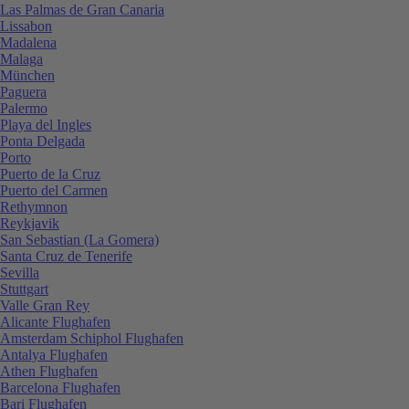
Las Palmas de Gran Canaria
Lissabon
Madalena
Malaga
München
Paguera
Palermo
Playa del Ingles
Ponta Delgada
Porto
Puerto de la Cruz
Puerto del Carmen
Rethymnon
Reykjavik
San Sebastian (La Gomera)
Santa Cruz de Tenerife
Sevilla
Stuttgart
Valle Gran Rey
Alicante Flughafen
Amsterdam Schiphol Flughafen
Antalya Flughafen
Athen Flughafen
Barcelona Flughafen
Bari Flughafen