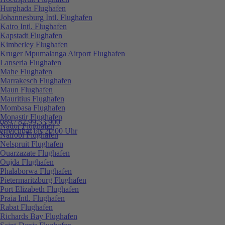
Hurghada Flughafen
Johannesburg Intl. Flughafen
Kairo Intl. Flughafen
Kapstadt Flughafen
Kimberley Flughafen
Kruger Mpumalanga Airport Flughafen
Lanseria Flughafen
Mahe Flughafen
Marrakesch Flughafen
Maun Flughafen
Mauritius Flughafen
Mombasa Flughafen
Monastir Flughafen
089 / 82 99 33 900
Nador Flughafen
erreichbar bis 20:00 Uhr
Nairobi Flughafen
Nelspruit Flughafen
Ouarzazate Flughafen
Oujda Flughafen
Phalaborwa Flughafen
Pietermaritzburg Flughafen
Port Elizabeth Flughafen
Praia Intl. Flughafen
Rabat Flughafen
Richards Bay Flughafen