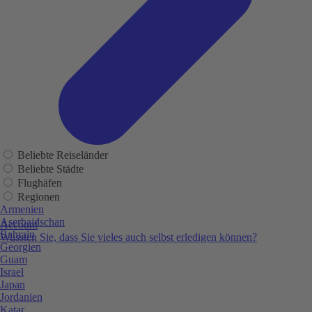
Beliebte Reiseländer
Beliebte Städte
Flughäfen
Regionen
Armenien
Aserbaidschan
Account
Bahrain
Wussten Sie, dass Sie vieles auch selbst erledigen können?
Georgien
Guam
Israel
Japan
Jordanien
Katar