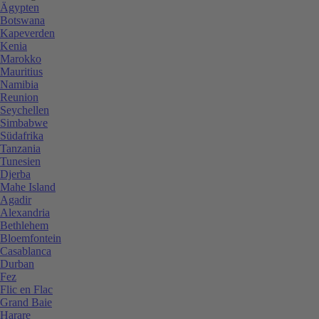
Ägypten
Botswana
Kapeverden
Kenia
Marokko
Mauritius
Namibia
Reunion
Seychellen
Simbabwe
Südafrika
Tanzania
Tunesien
Djerba
Mahe Island
Agadir
Alexandria
Bethlehem
Bloemfontein
Casablanca
Durban
Fez
Flic en Flac
Grand Baie
Harare