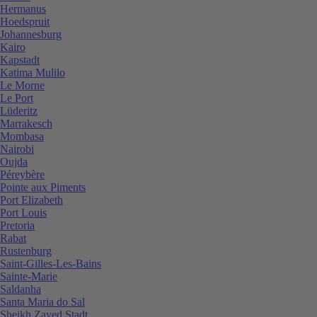
Hermanus
Hoedspruit
Johannesburg
Kairo
Kapstadt
Katima Mulilo
Le Morne
Le Port
Lüderitz
Marrakesch
Mombasa
Nairobi
Oujda
Péreybère
Pointe aux Piments
Port Elizabeth
Port Louis
Pretoria
Rabat
Rustenburg
Saint-Gilles-Les-Bains
Sainte-Marie
Saldanha
Santa Maria do Sal
Sheikh Zayed Stadt