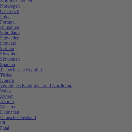
Nordmazedonien
Norwegen
Österreich
Polen
Portugal
Rumänien
Schottland
Schweden
Schweiz
Serbien
Slowakei
Slowenien
Spanien
Tschechische Republik
Türkei
Ungarn
Vereinigtes Königreich und Nordirland
Wales
Zypern
Azoren
Balearen
Dalmatien
Dänisches Festland
Elba
Faial