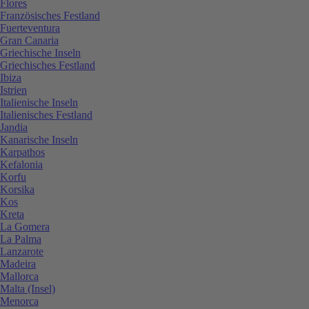
Flores
Französisches Festland
Fuerteventura
Gran Canaria
Griechische Inseln
Griechisches Festland
Ibiza
Istrien
Italienische Inseln
Italienisches Festland
Jandia
Kanarische Inseln
Karpathos
Kefalonia
Korfu
Korsika
Kos
Kreta
La Gomera
La Palma
Lanzarote
Madeira
Mallorca
Malta (Insel)
Menorca