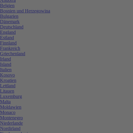
Andorra
Belgien
Bosnien und Herzegowina
Bulgarien
Dänemark
Deutschland
England
Estland
Finnland
Frankreich
Griechenland
Irland
Island
Italien
Kosovo
Kroatien
Lettland
Litauen
Luxemburg
Malta
Moldawien
Monaco
Montenegro
Niederlande
Nordirland