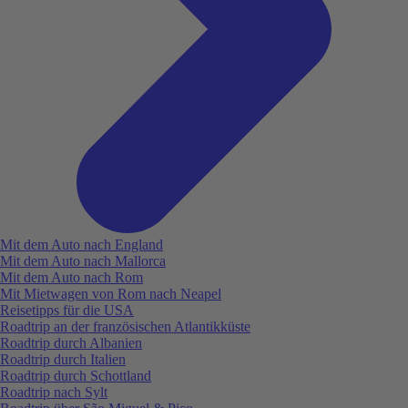
Mit dem Auto nach England
Mit dem Auto nach Mallorca
Mit dem Auto nach Rom
Mit Mietwagen von Rom nach Neapel
Reisetipps für die USA
Roadtrip an der französischen Atlantikküste
Roadtrip durch Albanien
Roadtrip durch Italien
Roadtrip durch Schottland
Roadtrip nach Sylt