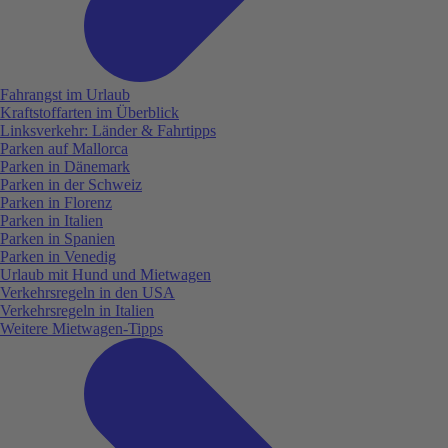
Fahrangst im Urlaub
Kraftstoffarten im Überblick
Linksverkehr: Länder & Fahrtipps
Parken auf Mallorca
Parken in Dänemark
Parken in der Schweiz
Parken in Florenz
Parken in Italien
Parken in Spanien
Parken in Venedig
Urlaub mit Hund und Mietwagen
Verkehrsregeln in den USA
Verkehrsregeln in Italien
Weitere Mietwagen-Tipps