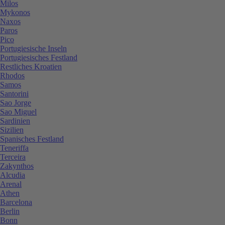
Milos
Mykonos
Naxos
Paros
Pico
Portugiesische Inseln
Portugiesisches Festland
Restliches Kroatien
Rhodos
Samos
Santorini
Sao Jorge
Sao Miguel
Sardinien
Sizilien
Spanisches Festland
Teneriffa
Terceira
Zakynthos
Alcudia
Arenal
Athen
Barcelona
Berlin
Bonn