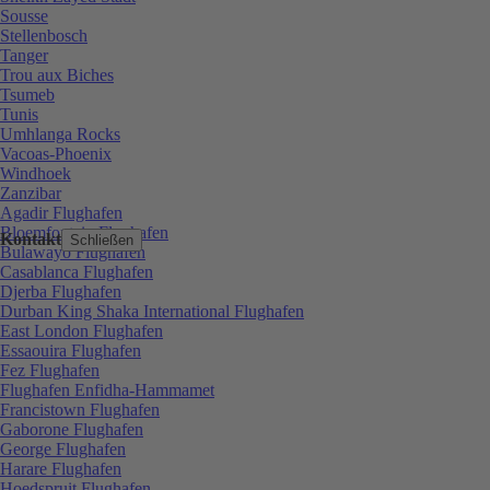
Sousse
Stellenbosch
Tanger
Trou aux Biches
Tsumeb
Tunis
Umhlanga Rocks
Vacoas-Phoenix
Windhoek
Zanzibar
Agadir Flughafen
Bloemfontein Flughafen
Kontakt
Schließen
Bulawayo Flughafen
Casablanca Flughafen
Djerba Flughafen
Durban King Shaka International Flughafen
East London Flughafen
Essaouira Flughafen
Fez Flughafen
Flughafen Enfidha-Hammamet
Francistown Flughafen
Gaborone Flughafen
George Flughafen
Harare Flughafen
Hoedspruit Flughafen