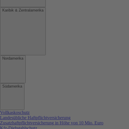
Karibik & Zentralamerika
Nordamerika
Südamerika
Vollkaskoschutz
Landesübliche Haftpflichtversicherung
Zusatzhaftpflichtversicherung in Höhe von 10 Mio. Euro
Kfz-Diebstahlschutz