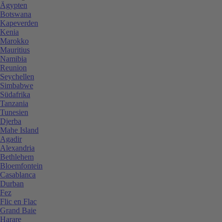
Ägypten
Botswana
Kapeverden
Kenia
Marokko
Mauritius
Namibia
Reunion
Seychellen
Simbabwe
Südafrika
Tanzania
Tunesien
Djerba
Mahe Island
Agadir
Alexandria
Bethlehem
Bloemfontein
Casablanca
Durban
Fez
Flic en Flac
Grand Baie
Harare