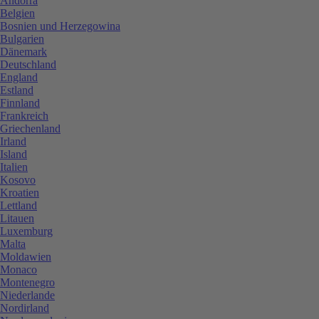
Andorra
Belgien
Bosnien und Herzegowina
Bulgarien
Dänemark
Deutschland
England
Estland
Finnland
Frankreich
Griechenland
Irland
Island
Italien
Kosovo
Kroatien
Lettland
Litauen
Luxemburg
Malta
Moldawien
Monaco
Montenegro
Niederlande
Nordirland