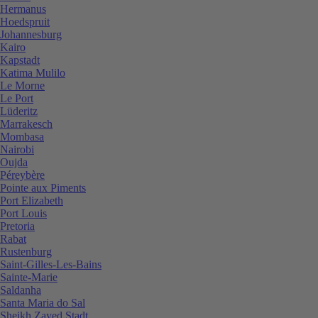
Hermanus
Hoedspruit
Johannesburg
Kairo
Kapstadt
Katima Mulilo
Le Morne
Le Port
Lüderitz
Marrakesch
Mombasa
Nairobi
Oujda
Péreybère
Pointe aux Piments
Port Elizabeth
Port Louis
Pretoria
Rabat
Rustenburg
Saint-Gilles-Les-Bains
Sainte-Marie
Saldanha
Santa Maria do Sal
Sheikh Zayed Stadt