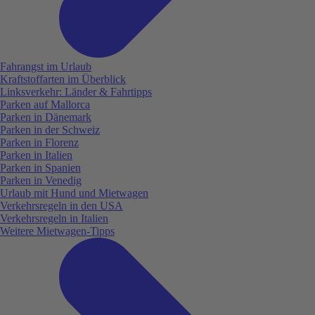
Fahrangst im Urlaub
Kraftstoffarten im Überblick
Linksverkehr: Länder & Fahrtipps
Parken auf Mallorca
Parken in Dänemark
Parken in der Schweiz
Parken in Florenz
Parken in Italien
Parken in Spanien
Parken in Venedig
Urlaub mit Hund und Mietwagen
Verkehrsregeln in den USA
Verkehrsregeln in Italien
Weitere Mietwagen-Tipps