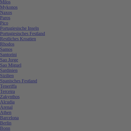
Milos
Mykonos
Naxos
Paros
Pico
Portugiesische Inseln
Portugiesisches Festland
Restliches Kroatien
Rhodos
Samos
Santorini
Sao Jorge
Sao Miguel
Sardinien
Sizilien
Spanisches Festland
Teneriffa
Terceira
Zakynthos
Alcudia
Arenal
Athen
Barcelona
Berlin
Bonn