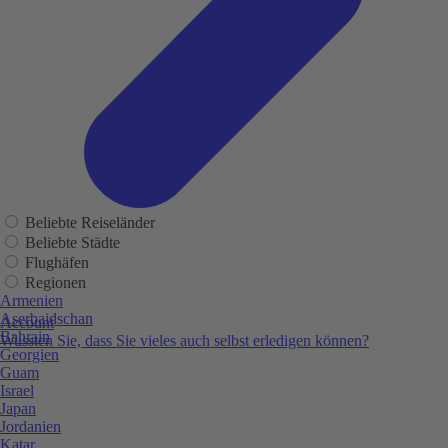
Beliebte Reiseländer
Beliebte Städte
Flughäfen
Regionen
Armenien
Aserbaidschan
Account
Bahrain
Wussten Sie, dass Sie vieles auch selbst erledigen können?
Georgien
Guam
Israel
Japan
Jordanien
Katar