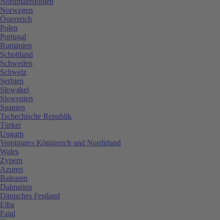
Nordmazedonien
Norwegen
Österreich
Polen
Portugal
Rumänien
Schottland
Schweden
Schweiz
Serbien
Slowakei
Slowenien
Spanien
Tschechische Republik
Türkei
Ungarn
Vereinigtes Königreich und Nordirland
Wales
Zypern
Azoren
Balearen
Dalmatien
Dänisches Festland
Elba
Faial