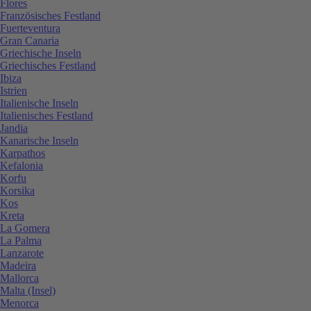
Flores
Französisches Festland
Fuerteventura
Gran Canaria
Griechische Inseln
Griechisches Festland
Ibiza
Istrien
Italienische Inseln
Italienisches Festland
Jandia
Kanarische Inseln
Karpathos
Kefalonia
Korfu
Korsika
Kos
Kreta
La Gomera
La Palma
Lanzarote
Madeira
Mallorca
Malta (Insel)
Menorca