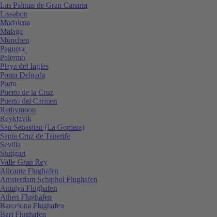
Las Palmas de Gran Canaria
Lissabon
Madalena
Malaga
München
Paguera
Palermo
Playa del Ingles
Ponta Delgada
Porto
Puerto de la Cruz
Puerto del Carmen
Rethymnon
Reykjavik
San Sebastian (La Gomera)
Santa Cruz de Tenerife
Sevilla
Stuttgart
Valle Gran Rey
Alicante Flughafen
Amsterdam Schiphol Flughafen
Antalya Flughafen
Athen Flughafen
Barcelona Flughafen
Bari Flughafen