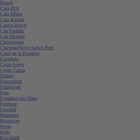
Bozen
Cala d'Or
Cala Millor
Cala Rajada
Cala'n Bosch
Can Pastilla
Can Picafort
Chersonisos
Chiclana/Novo Sancti Petri
Conil de la Frontera
Corralejo
Costa Adeje
Costa Calma
Dublin
Düsseldorf
Edinburgh
Faro
Frankfurt am Main
Freiburg
Funchal
Hamburg
Hannover
Horta
Köln
Kos-Stadt