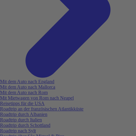
Mit dem Auto nach England
Mit dem Auto nach Mallorca
Mit dem Auto nach Rom
Mit Mietwagen von Rom nach Neapel
Reisetipps für die USA
Roadtrip an der französischen Atlantikküste
Roadtrip durch Albanien
Roadtrip durch Italien
Roadtrip durch Schottland
Roadtrip nach Sylt