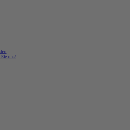
lden
 Sie uns!