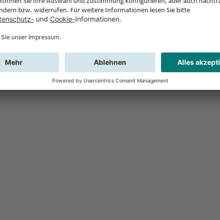
Feedback
Sie haben Fr
Buchung?