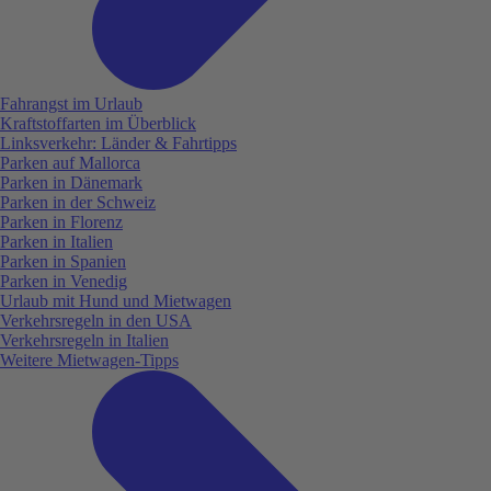
Fahrangst im Urlaub
Kraftstoffarten im Überblick
Linksverkehr: Länder & Fahrtipps
Parken auf Mallorca
Parken in Dänemark
Parken in der Schweiz
Parken in Florenz
Parken in Italien
Parken in Spanien
Parken in Venedig
Urlaub mit Hund und Mietwagen
Verkehrsregeln in den USA
Verkehrsregeln in Italien
Weitere Mietwagen-Tipps