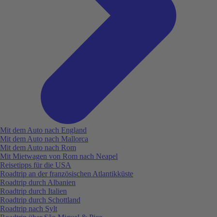
Mit dem Auto nach England
Mit dem Auto nach Mallorca
Mit dem Auto nach Rom
Mit Mietwagen von Rom nach Neapel
Reisetipps für die USA
Roadtrip an der französischen Atlantikküste
Roadtrip durch Albanien
Roadtrip durch Italien
Roadtrip durch Schottland
Roadtrip nach Sylt