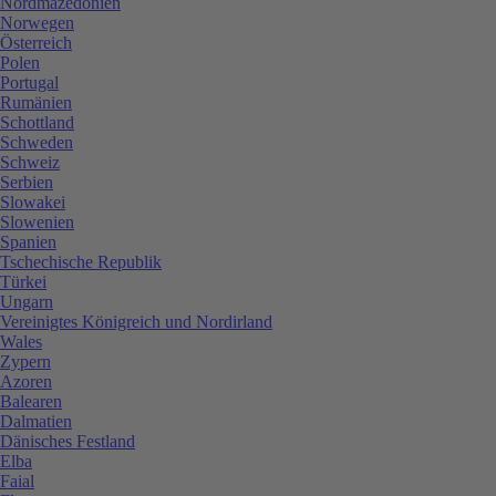
Nordmazedonien
Norwegen
Österreich
Polen
Portugal
Rumänien
Schottland
Schweden
Schweiz
Serbien
Slowakei
Slowenien
Spanien
Tschechische Republik
Türkei
Ungarn
Vereinigtes Königreich und Nordirland
Wales
Zypern
Azoren
Balearen
Dalmatien
Dänisches Festland
Elba
Faial