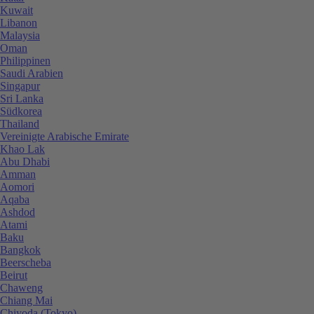
Kuwait
Libanon
Malaysia
Oman
Philippinen
Saudi Arabien
Singapur
Sri Lanka
Südkorea
Thailand
Vereinigte Arabische Emirate
Khao Lak
Abu Dhabi
Amman
Aomori
Aqaba
Ashdod
Atami
Baku
Bangkok
Beerscheba
Beirut
Chaweng
Chiang Mai
Chiyoda (Tokyo)