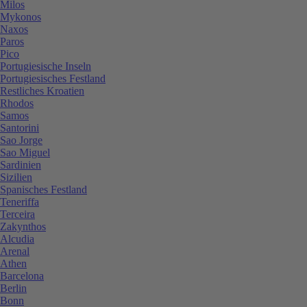
Milos
Mykonos
Naxos
Paros
Pico
Portugiesische Inseln
Portugiesisches Festland
Restliches Kroatien
Rhodos
Samos
Santorini
Sao Jorge
Sao Miguel
Sardinien
Sizilien
Spanisches Festland
Teneriffa
Terceira
Zakynthos
Alcudia
Arenal
Athen
Barcelona
Berlin
Bonn