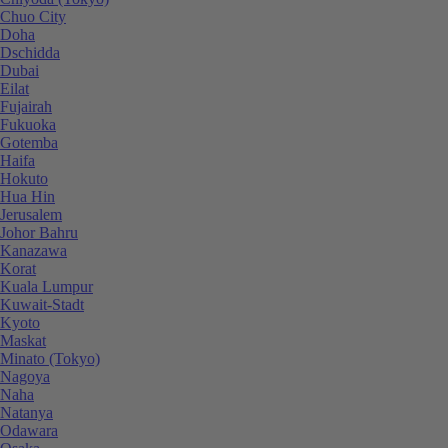
Chuo City
Doha
Dschidda
Dubai
Eilat
Fujairah
Fukuoka
Gotemba
Haifa
Hokuto
Hua Hin
Jerusalem
Johor Bahru
Kanazawa
Korat
Kuala Lumpur
Kuwait-Stadt
Kyoto
Maskat
Minato (Tokyo)
Nagoya
Naha
Natanya
Odawara