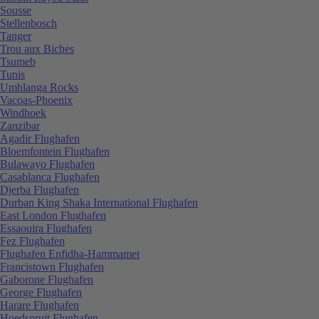
Sousse
Stellenbosch
Tanger
Trou aux Biches
Tsumeb
Tunis
Umhlanga Rocks
Vacoas-Phoenix
Windhoek
Zanzibar
Agadir Flughafen
Bloemfontein Flughafen
Bulawayo Flughafen
Casablanca Flughafen
Djerba Flughafen
Durban King Shaka International Flughafen
East London Flughafen
Essaouira Flughafen
Fez Flughafen
Flughafen Enfidha-Hammamet
Francistown Flughafen
Gaborone Flughafen
George Flughafen
Harare Flughafen
Hoedspruit Flughafen