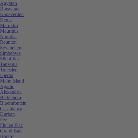
Ägypten
Botswana
Kapeverden
Kenia
Marokko
Mauritius
Namibia
Reunion
Seychellen
Simbabwe
Südafrika
Tanzania
Tunesien
Djerba
Mahe Island
Agadir
Alexandria
Bethlehem
Bloemfontein
Casablanca
Durban
Fez
Flic en Flac
Grand Baie
Harare