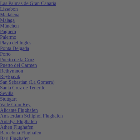
Las Palmas de Gran Canaria
Lissabon
Madalena
Malaga
München
Paguera
Palermo
Playa del Ingles
Ponta Delgada
Porto
Puerto de la Cruz
Puerto del Carmen
Rethymnon
Reykjavik
San Sebastian (La Gomera)
Santa Cruz de Tenerife
Sevilla
Stuttgart
Valle Gran Rey
Alicante Flughafen
Amsterdam Schiphol Flughafen
Antalya Flughafen
Athen Flughafen
Barcelona Flughafen
Bari Flughafen