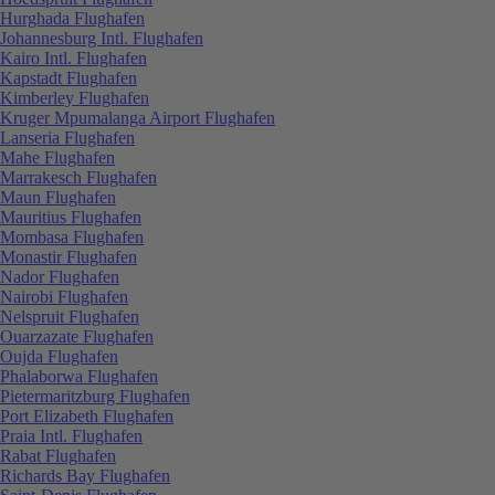
Hurghada Flughafen
Johannesburg Intl. Flughafen
Kairo Intl. Flughafen
Kapstadt Flughafen
Kimberley Flughafen
Kruger Mpumalanga Airport Flughafen
Lanseria Flughafen
Mahe Flughafen
Marrakesch Flughafen
Maun Flughafen
Mauritius Flughafen
Mombasa Flughafen
Monastir Flughafen
Nador Flughafen
Nairobi Flughafen
Nelspruit Flughafen
Ouarzazate Flughafen
Oujda Flughafen
Phalaborwa Flughafen
Pietermaritzburg Flughafen
Port Elizabeth Flughafen
Praia Intl. Flughafen
Rabat Flughafen
Richards Bay Flughafen