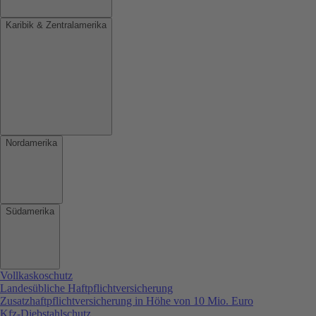
Karibik & Zentralamerika
Nordamerika
Südamerika
Vollkaskoschutz
Landesübliche Haftpflichtversicherung
Zusatzhaftpflichtversicherung in Höhe von 10 Mio. Euro
Kfz-Diebstahlschutz