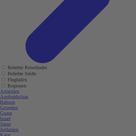
Beliebte Reiseländer
Beliebte Städte
Flughäfen
Regionen
Armenien
Aserbaidschan
Bahrain
Georgien
Guam
Israel
Japan
Jordanien
Katar