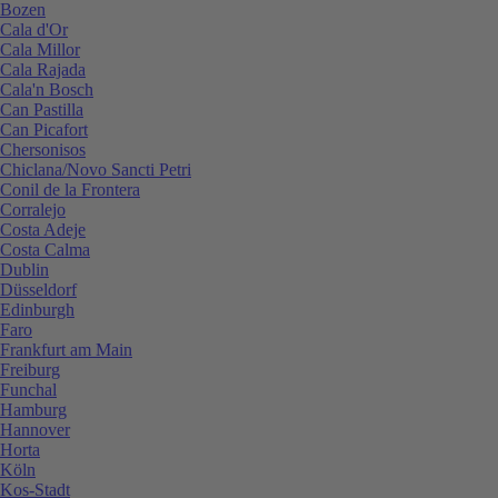
Bozen
Cala d'Or
Cala Millor
Cala Rajada
Cala'n Bosch
Can Pastilla
Can Picafort
Chersonisos
Chiclana/Novo Sancti Petri
Conil de la Frontera
Corralejo
Costa Adeje
Costa Calma
Dublin
Düsseldorf
Edinburgh
Faro
Frankfurt am Main
Freiburg
Funchal
Hamburg
Hannover
Horta
Köln
Kos-Stadt