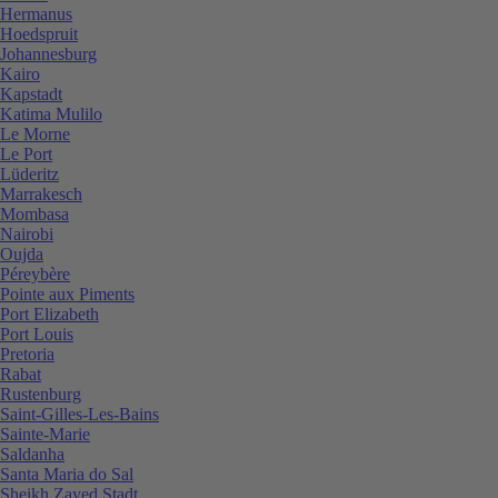
Hermanus
Hoedspruit
Johannesburg
Kairo
Kapstadt
Katima Mulilo
Le Morne
Le Port
Lüderitz
Marrakesch
Mombasa
Nairobi
Oujda
Péreybère
Pointe aux Piments
Port Elizabeth
Port Louis
Pretoria
Rabat
Rustenburg
Saint-Gilles-Les-Bains
Sainte-Marie
Saldanha
Santa Maria do Sal
Sheikh Zayed Stadt