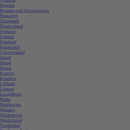
Andorra
Belgien
Bosnien und Herzegowina
Bulgarien
Dänemark
Deutschland
England
Estland
Finnland
Frankreich
Griechenland
Irland
Island
Italien
Kosovo
Kroatien
Lettland
Litauen
Luxemburg
Malta
Moldawien
Monaco
Montenegro
Niederlande
Nordirland