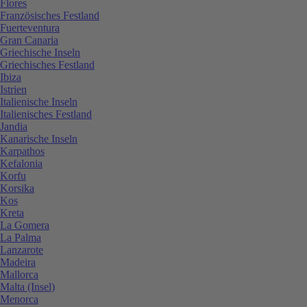
Flores
Französisches Festland
Fuerteventura
Gran Canaria
Griechische Inseln
Griechisches Festland
Ibiza
Istrien
Italienische Inseln
Italienisches Festland
Jandia
Kanarische Inseln
Karpathos
Kefalonia
Korfu
Korsika
Kos
Kreta
La Gomera
La Palma
Lanzarote
Madeira
Mallorca
Malta (Insel)
Menorca