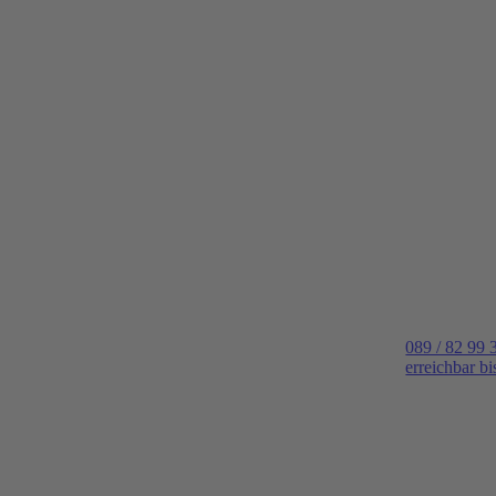
089 / 82 99 
erreichbar b