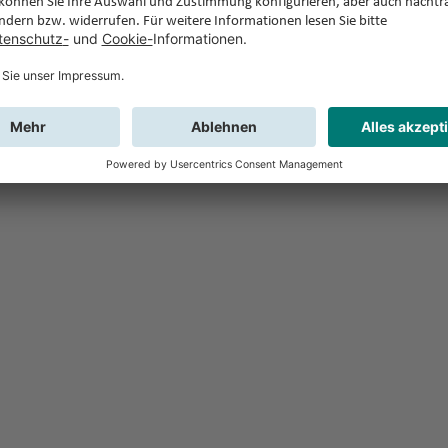
Feedback
Sie haben Fr
Buchung?