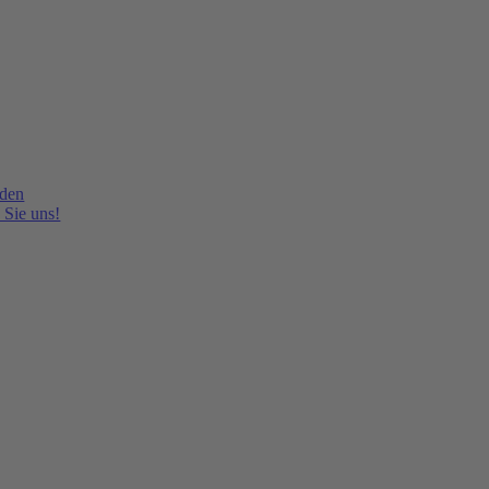
lden
 Sie uns!