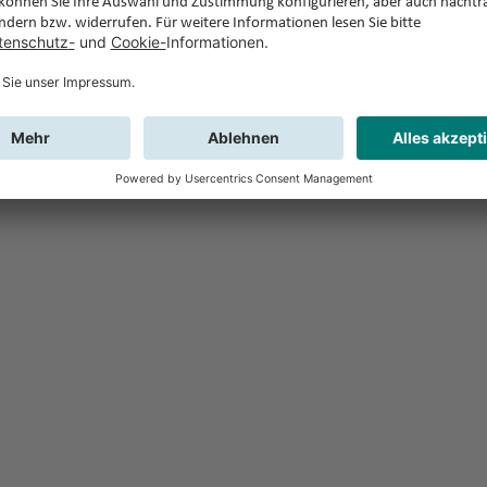
Feedback
Sie haben Fr
Buchung?