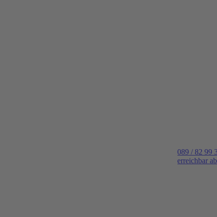
089 / 82 99 
erreichbar a