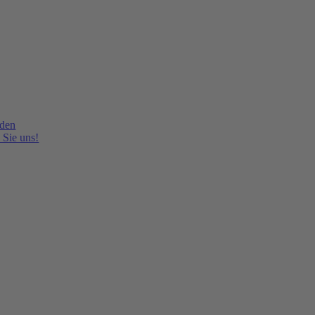
lden
 Sie uns!