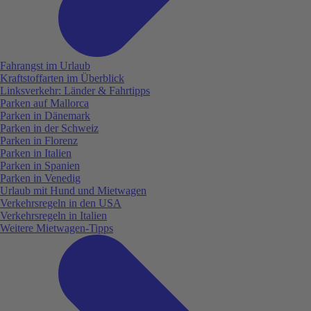
Fahrangst im Urlaub
Kraftstoffarten im Überblick
Linksverkehr: Länder & Fahrtipps
Parken auf Mallorca
Parken in Dänemark
Parken in der Schweiz
Parken in Florenz
Parken in Italien
Parken in Spanien
Parken in Venedig
Urlaub mit Hund und Mietwagen
Verkehrsregeln in den USA
Verkehrsregeln in Italien
Weitere Mietwagen-Tipps