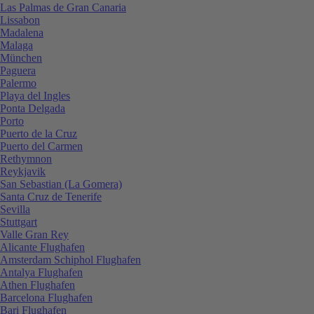
Las Palmas de Gran Canaria
Lissabon
Madalena
Malaga
München
Paguera
Palermo
Playa del Ingles
Ponta Delgada
Porto
Puerto de la Cruz
Puerto del Carmen
Rethymnon
Reykjavik
San Sebastian (La Gomera)
Santa Cruz de Tenerife
Sevilla
Stuttgart
Valle Gran Rey
Alicante Flughafen
Amsterdam Schiphol Flughafen
Antalya Flughafen
Athen Flughafen
Barcelona Flughafen
Bari Flughafen