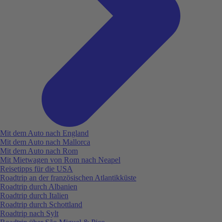
Mit dem Auto nach England
Mit dem Auto nach Mallorca
Mit dem Auto nach Rom
Mit Mietwagen von Rom nach Neapel
Reisetipps für die USA
Roadtrip an der französischen Atlantikküste
Roadtrip durch Albanien
Roadtrip durch Italien
Roadtrip durch Schottland
Roadtrip nach Sylt