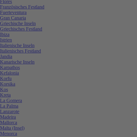
Flores
Französisches Festland
Fuerteventura
Gran Canaria
Griechische Inseln
Griechisches Festland
Ibiza
Istrien
Italienische Inseln
Italienisches Festland
Jandia
Kanarische Inseln
Karpathos
Kefalonia
Korfu
Korsika
Kos
Kreta
La Gomera
La Palma
Lanzarote
Madeira
Mallorca
Malta (Insel)
Menorca