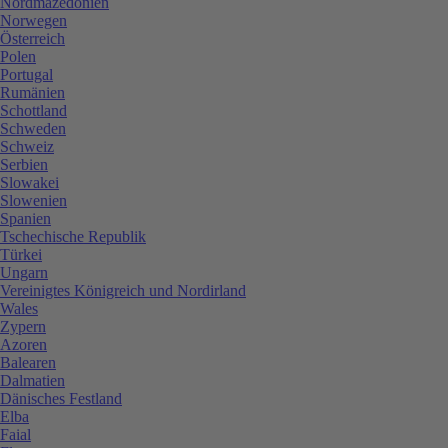
Nordmazedonien
Norwegen
Österreich
Polen
Portugal
Rumänien
Schottland
Schweden
Schweiz
Serbien
Slowakei
Slowenien
Spanien
Tschechische Republik
Türkei
Ungarn
Vereinigtes Königreich und Nordirland
Wales
Zypern
Azoren
Balearen
Dalmatien
Dänisches Festland
Elba
Faial