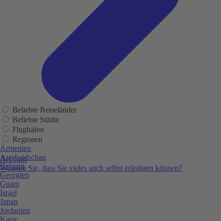
Beliebte Reiseländer
Beliebte Städte
Flughäfen
Regionen
Armenien
Aserbaidschan
Account
Bahrain
Wussten Sie, dass Sie vieles auch selbst erledigen können?
Georgien
Guam
Israel
Japan
Jordanien
Katar