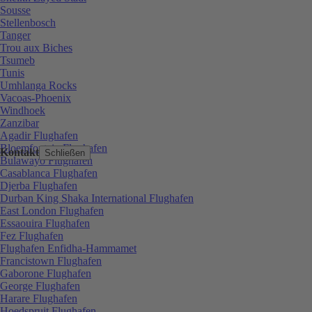
Sousse
Stellenbosch
Tanger
Trou aux Biches
Tsumeb
Tunis
Umhlanga Rocks
Vacoas-Phoenix
Windhoek
Zanzibar
Agadir Flughafen
Bloemfontein Flughafen
Kontakt
Schließen
Bulawayo Flughafen
Casablanca Flughafen
Djerba Flughafen
Durban King Shaka International Flughafen
East London Flughafen
Essaouira Flughafen
Fez Flughafen
Flughafen Enfidha-Hammamet
Francistown Flughafen
Gaborone Flughafen
George Flughafen
Harare Flughafen
Hoedspruit Flughafen