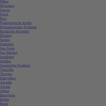
Milos
Mykonos
Naxos
Paros
Pico
Portugiesische Inseln
Portugiesisches Festland
Restliches Kroatien
Rhodos
Samos
Santorini
Sao Jorge
Sao Miguel
Sardinien
Sizilien
Spanisches Festland
Teneriffa
Terceira
Zakynthos
Alcudia
Arenal
Athen
Barcelona
Berlin
Bonn