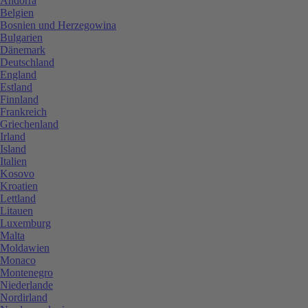
Andorra
Belgien
Bosnien und Herzegowina
Bulgarien
Dänemark
Deutschland
England
Estland
Finnland
Frankreich
Griechenland
Irland
Island
Italien
Kosovo
Kroatien
Lettland
Litauen
Luxemburg
Malta
Moldawien
Monaco
Montenegro
Niederlande
Nordirland