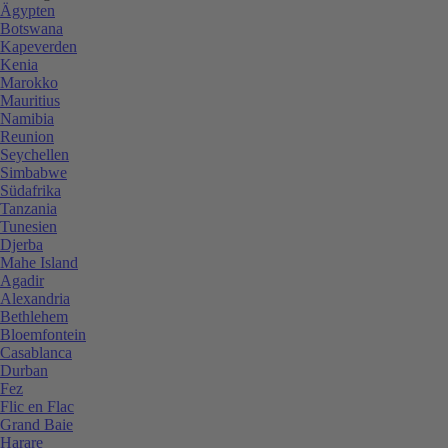
Ägypten
Botswana
Kapeverden
Kenia
Marokko
Mauritius
Namibia
Reunion
Seychellen
Simbabwe
Südafrika
Tanzania
Tunesien
Djerba
Mahe Island
Agadir
Alexandria
Bethlehem
Bloemfontein
Casablanca
Durban
Fez
Flic en Flac
Grand Baie
Harare