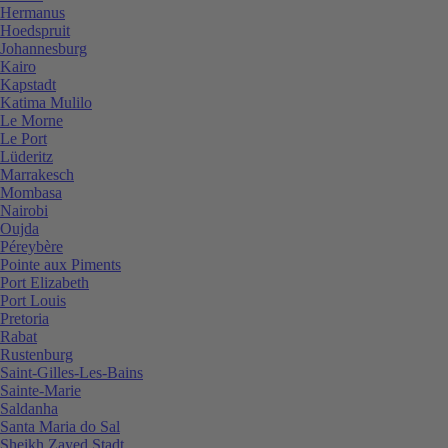
Hermanus
Hoedspruit
Johannesburg
Kairo
Kapstadt
Katima Mulilo
Le Morne
Le Port
Lüderitz
Marrakesch
Mombasa
Nairobi
Oujda
Péreybère
Pointe aux Piments
Port Elizabeth
Port Louis
Pretoria
Rabat
Rustenburg
Saint-Gilles-Les-Bains
Sainte-Marie
Saldanha
Santa Maria do Sal
Sheikh Zayed Stadt