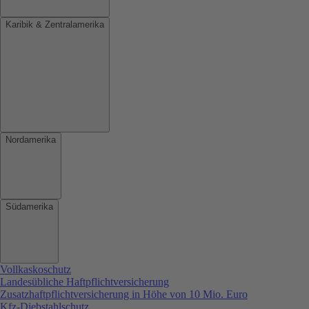
Karibik & Zentralamerika
Nordamerika
Südamerika
Vollkaskoschutz
Landesübliche Haftpflichtversicherung
Zusatzhaftpflichtversicherung in Höhe von 10 Mio. Euro
Kfz-Diebstahlschutz