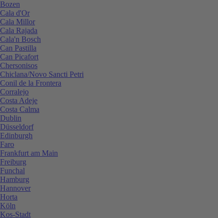
Bozen
Cala d'Or
Cala Millor
Cala Rajada
Cala'n Bosch
Can Pastilla
Can Picafort
Chersonisos
Chiclana/Novo Sancti Petri
Conil de la Frontera
Corralejo
Costa Adeje
Costa Calma
Dublin
Düsseldorf
Edinburgh
Faro
Frankfurt am Main
Freiburg
Funchal
Hamburg
Hannover
Horta
Köln
Kos-Stadt