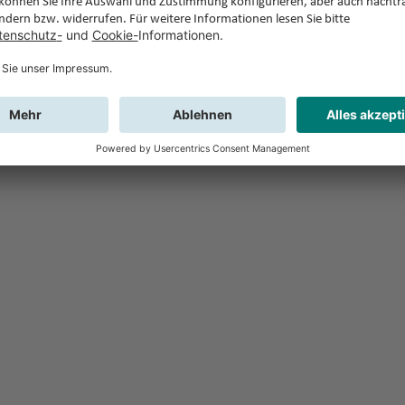
Feedback
Sie haben Fr
Buchung?