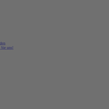
lden
 Sie uns!