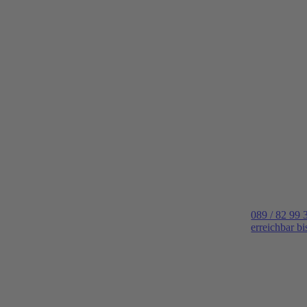
089 / 82 99 
erreichbar b