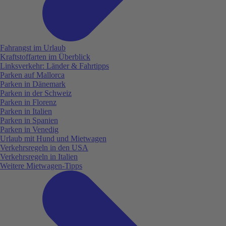
Fahrangst im Urlaub
Kraftstoffarten im Überblick
Linksverkehr: Länder & Fahrtipps
Parken auf Mallorca
Parken in Dänemark
Parken in der Schweiz
Parken in Florenz
Parken in Italien
Parken in Spanien
Parken in Venedig
Urlaub mit Hund und Mietwagen
Verkehrsregeln in den USA
Verkehrsregeln in Italien
Weitere Mietwagen-Tipps