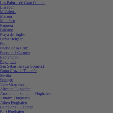
Las Palmas de Gran Canaria
Lissabon
Madalena
Malaga
München
Paguera
Palermo
Playa del Ingles
Ponta Delgada
Porto
Puerto de la Cruz
Puerto del Carmen
Rethymnon
Reykjavik
San Sebastian (La Gomera)
Santa Cruz de Tenerife
Sevilla
Stuttgart
Valle Gran Rey
Alicante Flughafen
Amsterdam Schiphol Flughafen
Antalya Flughafen
Athen Flughafen
Barcelona Flughafen
Bari Flughafen