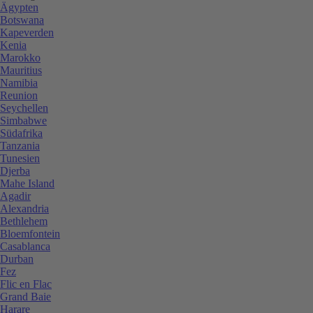
Ägypten
Botswana
Kapeverden
Kenia
Marokko
Mauritius
Namibia
Reunion
Seychellen
Simbabwe
Südafrika
Tanzania
Tunesien
Djerba
Mahe Island
Agadir
Alexandria
Bethlehem
Bloemfontein
Casablanca
Durban
Fez
Flic en Flac
Grand Baie
Harare