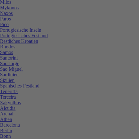
Milos
Mykonos
Naxos
Paros
Pico
Portugiesische Inseln
Portugiesisches Festland
Restliches Kroatien
Rhodos
Samos
Santorini
Sao Jorge
Sao Miguel
Sardinien
Sizilien
Spanisches Festland
Teneriffa
Terceira
Zakynthos
Alcudia
Arenal
Athen
Barcelona
Berlin
Bonn