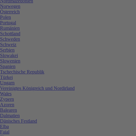
Nordmazedonien
Norwegen
Österreich
Polen
Portugal
Rumänien
Schottland
Schweden
Schweiz
Serbien
Slowakei
Slowenien
Spanien
Tschechische Republik
Türkei
Ungarn
Vereinigtes Königreich und Nordirland
Wales
Zypern
Azoren
Balearen
Dalmatien
Dänisches Festland
Elba
Faial