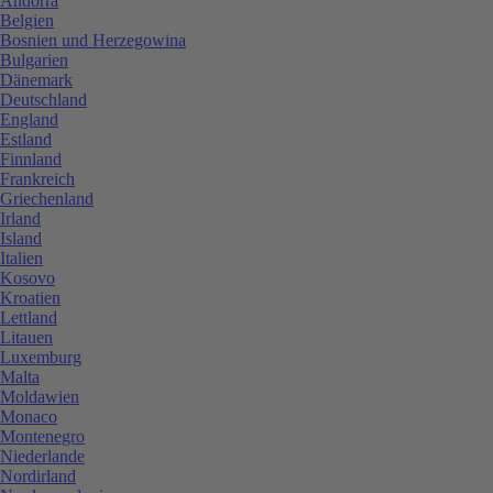
Andorra
Belgien
Bosnien und Herzegowina
Bulgarien
Dänemark
Deutschland
England
Estland
Finnland
Frankreich
Griechenland
Irland
Island
Italien
Kosovo
Kroatien
Lettland
Litauen
Luxemburg
Malta
Moldawien
Monaco
Montenegro
Niederlande
Nordirland