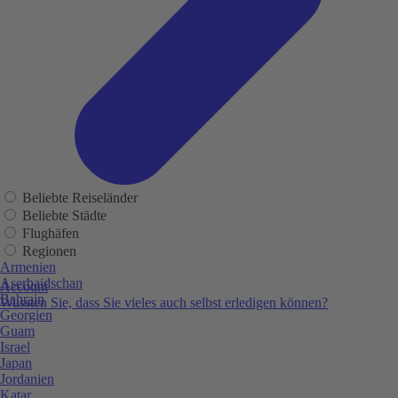
Beliebte Reiseländer
Beliebte Städte
Flughäfen
Regionen
Armenien
Aserbaidschan
Account
Bahrain
Wussten Sie, dass Sie vieles auch selbst erledigen können?
Georgien
Guam
Israel
Japan
Jordanien
Katar