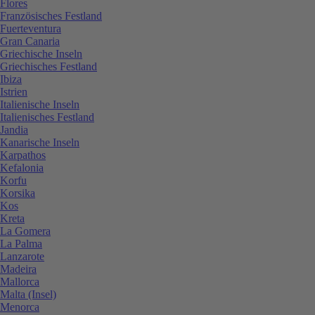
Flores
Französisches Festland
Fuerteventura
Gran Canaria
Griechische Inseln
Griechisches Festland
Ibiza
Istrien
Italienische Inseln
Italienisches Festland
Jandia
Kanarische Inseln
Karpathos
Kefalonia
Korfu
Korsika
Kos
Kreta
La Gomera
La Palma
Lanzarote
Madeira
Mallorca
Malta (Insel)
Menorca