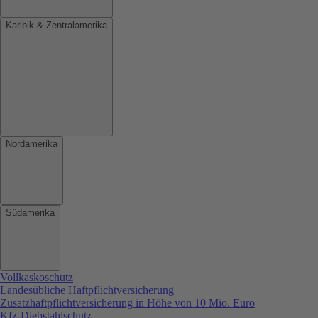
Karibik & Zentralamerika
Nordamerika
Südamerika
Vollkaskoschutz
Landesübliche Haftpflichtversicherung
Zusatzhaftpflichtversicherung in Höhe von 10 Mio. Euro
Kfz-Diebstahlschutz