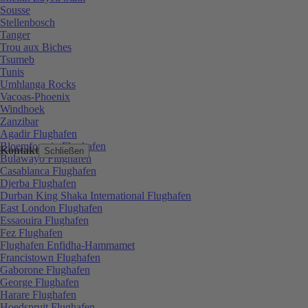
Sousse
Stellenbosch
Tanger
Trou aux Biches
Tsumeb
Tunis
Umhlanga Rocks
Vacoas-Phoenix
Windhoek
Zanzibar
Agadir Flughafen
Bloemfontein Flughafen
Kontakt
Schließen
Bulawayo Flughafen
Casablanca Flughafen
Djerba Flughafen
Durban King Shaka International Flughafen
East London Flughafen
Essaouira Flughafen
Fez Flughafen
Flughafen Enfidha-Hammamet
Francistown Flughafen
Gaborone Flughafen
George Flughafen
Harare Flughafen
Hoedspruit Flughafen