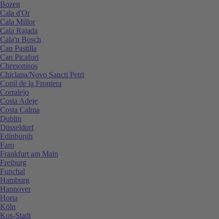
Bozen
Cala d'Or
Cala Millor
Cala Rajada
Cala'n Bosch
Can Pastilla
Can Picafort
Chersonisos
Chiclana/Novo Sancti Petri
Conil de la Frontera
Corralejo
Costa Adeje
Costa Calma
Dublin
Düsseldorf
Edinburgh
Faro
Frankfurt am Main
Freiburg
Funchal
Hamburg
Hannover
Horta
Köln
Kos-Stadt