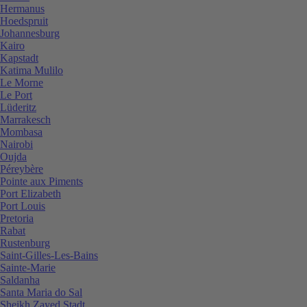
Hermanus
Hoedspruit
Johannesburg
Kairo
Kapstadt
Katima Mulilo
Le Morne
Le Port
Lüderitz
Marrakesch
Mombasa
Nairobi
Oujda
Péreybère
Pointe aux Piments
Port Elizabeth
Port Louis
Pretoria
Rabat
Rustenburg
Saint-Gilles-Les-Bains
Sainte-Marie
Saldanha
Santa Maria do Sal
Sheikh Zayed Stadt