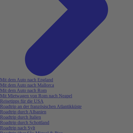
Mit dem Auto nach England
Mit dem Auto nach Mallorca
Mit dem Auto nach Rom
Mit Mietwagen von Rom nach Neapel
Reisetipps für die USA
Roadtrip an der französischen Atlantikküste
Roadtrip durch Albanien
Roadtrip durch Italien
Roadtrip durch Schottland
Roadtrip nach Sylt