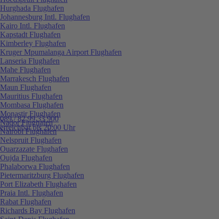
Hurghada Flughafen
Johannesburg Intl. Flughafen
Kairo Intl. Flughafen
Kapstadt Flughafen
Kimberley Flughafen
Kruger Mpumalanga Airport Flughafen
Lanseria Flughafen
Mahe Flughafen
Marrakesch Flughafen
Maun Flughafen
Mauritius Flughafen
Mombasa Flughafen
Monastir Flughafen
089 / 82 99 33 900
Nador Flughafen
erreichbar bis 20:00 Uhr
Nairobi Flughafen
Nelspruit Flughafen
Ouarzazate Flughafen
Oujda Flughafen
Phalaborwa Flughafen
Pietermaritzburg Flughafen
Port Elizabeth Flughafen
Praia Intl. Flughafen
Rabat Flughafen
Richards Bay Flughafen