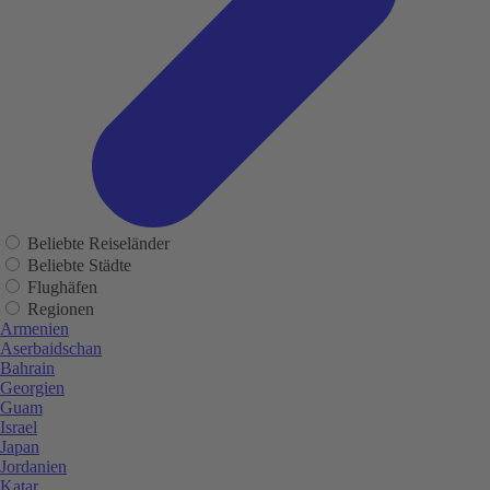
Beliebte Reiseländer
Beliebte Städte
Flughäfen
Regionen
Armenien
Aserbaidschan
Bahrain
Georgien
Guam
Israel
Japan
Jordanien
Katar