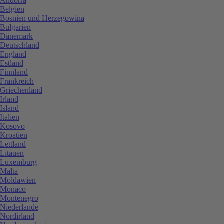
Andorra
Belgien
Bosnien und Herzegowina
Bulgarien
Dänemark
Deutschland
England
Estland
Finnland
Frankreich
Griechenland
Irland
Island
Italien
Kosovo
Kroatien
Lettland
Litauen
Luxemburg
Malta
Moldawien
Monaco
Montenegro
Niederlande
Nordirland