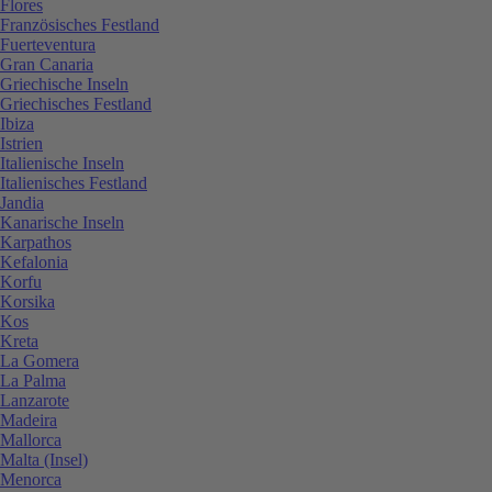
Flores
Französisches Festland
Fuerteventura
Gran Canaria
Griechische Inseln
Griechisches Festland
Ibiza
Istrien
Italienische Inseln
Italienisches Festland
Jandia
Kanarische Inseln
Karpathos
Kefalonia
Korfu
Korsika
Kos
Kreta
La Gomera
La Palma
Lanzarote
Madeira
Mallorca
Malta (Insel)
Menorca