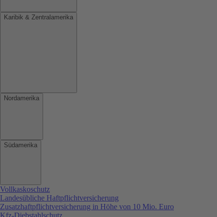
Karibik & Zentralamerika
Nordamerika
Südamerika
Vollkaskoschutz
Landesübliche Haftpflichtversicherung
Zusatzhaftpflichtversicherung in Höhe von 10 Mio. Euro
Kfz-Diebstahlschutz