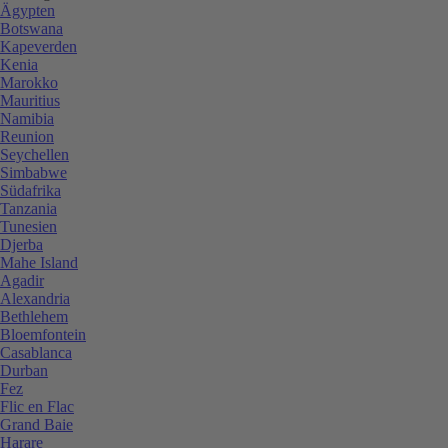
Ägypten
Botswana
Kapeverden
Kenia
Marokko
Mauritius
Namibia
Reunion
Seychellen
Simbabwe
Südafrika
Tanzania
Tunesien
Djerba
Mahe Island
Agadir
Alexandria
Bethlehem
Bloemfontein
Casablanca
Durban
Fez
Flic en Flac
Grand Baie
Harare