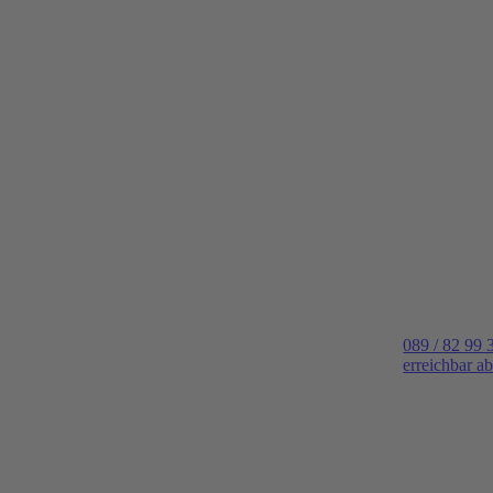
089 / 82 99 
erreichbar a