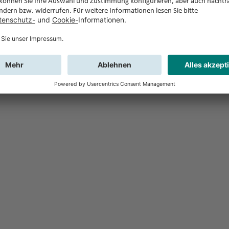
Feedback
Sie haben Fr
Buchung?