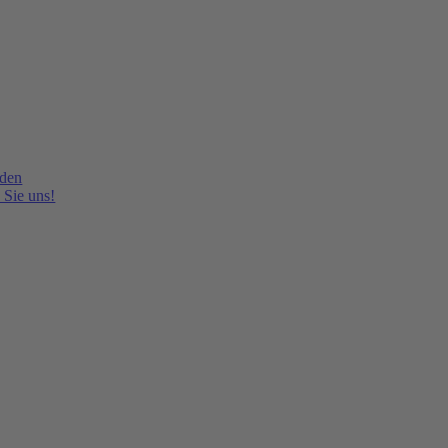
lden
 Sie uns!