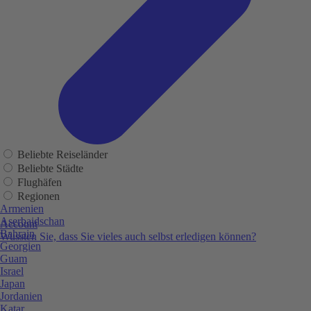
Beliebte Reiseländer
Beliebte Städte
Flughäfen
Regionen
Armenien
Aserbaidschan
Account
Bahrain
Wussten Sie, dass Sie vieles auch selbst erledigen können?
Georgien
Guam
Israel
Japan
Jordanien
Katar