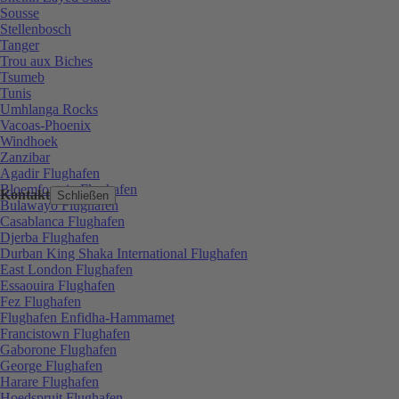
Sousse
Stellenbosch
Tanger
Trou aux Biches
Tsumeb
Tunis
Umhlanga Rocks
Vacoas-Phoenix
Windhoek
Zanzibar
Agadir Flughafen
Bloemfontein Flughafen
Kontakt
Schließen
Bulawayo Flughafen
Casablanca Flughafen
Djerba Flughafen
Durban King Shaka International Flughafen
East London Flughafen
Essaouira Flughafen
Fez Flughafen
Flughafen Enfidha-Hammamet
Francistown Flughafen
Gaborone Flughafen
George Flughafen
Harare Flughafen
Hoedspruit Flughafen