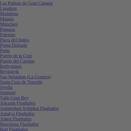
Las Palmas de Gran Canaria
Lissabon
Madalena
Malaga
München
Paguera
Palermo
Playa del Ingles
Ponta Delgada
Porto
Puerto de la Cruz
Puerto del Carmen
Rethymnon
Reykjavik
San Sebastian (La Gomera)
Santa Cruz de Tenerife
Sevilla
Stuttgart
Valle Gran Rey
Alicante Flughafen
Amsterdam Schiphol Flughafen
Antalya Flughafen
Athen Flughafen
Barcelona Flughafen
Bari Flughafen