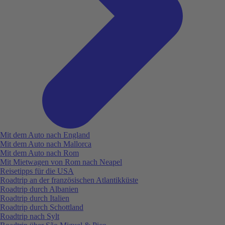
Mit dem Auto nach England
Mit dem Auto nach Mallorca
Mit dem Auto nach Rom
Mit Mietwagen von Rom nach Neapel
Reisetipps für die USA
Roadtrip an der französischen Atlantikküste
Roadtrip durch Albanien
Roadtrip durch Italien
Roadtrip durch Schottland
Roadtrip nach Sylt