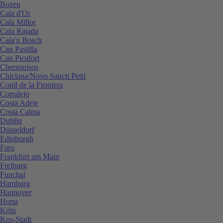
Bozen
Cala d'Or
Cala Millor
Cala Rajada
Cala'n Bosch
Can Pastilla
Can Picafort
Chersonisos
Chiclana/Novo Sancti Petri
Conil de la Frontera
Corralejo
Costa Adeje
Costa Calma
Dublin
Düsseldorf
Edinburgh
Faro
Frankfurt am Main
Freiburg
Funchal
Hamburg
Hannover
Horta
Köln
Kos-Stadt