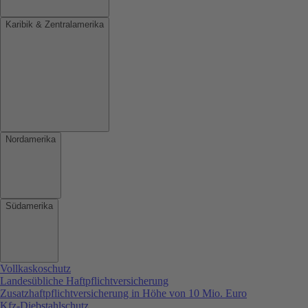
Karibik & Zentralamerika
Nordamerika
Südamerika
Vollkaskoschutz
Landesübliche Haftpflichtversicherung
Zusatzhaftpflichtversicherung in Höhe von 10 Mio. Euro
Kfz-Diebstahlschutz