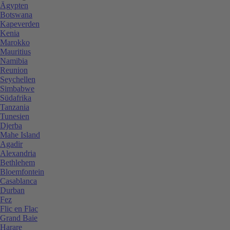
Ägypten
Botswana
Kapeverden
Kenia
Marokko
Mauritius
Namibia
Reunion
Seychellen
Simbabwe
Südafrika
Tanzania
Tunesien
Djerba
Mahe Island
Agadir
Alexandria
Bethlehem
Bloemfontein
Casablanca
Durban
Fez
Flic en Flac
Grand Baie
Harare