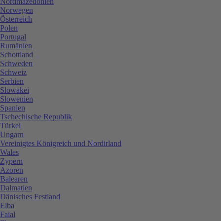
Nordmazedonien
Norwegen
Österreich
Polen
Portugal
Rumänien
Schottland
Schweden
Schweiz
Serbien
Slowakei
Slowenien
Spanien
Tschechische Republik
Türkei
Ungarn
Vereinigtes Königreich und Nordirland
Wales
Zypern
Azoren
Balearen
Dalmatien
Dänisches Festland
Elba
Faial