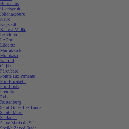
Hermanus
Hoedspruit
Johannesburg
Kairo
Kapstadt
Katima Mulilo
Le Morne
Le Port
Lüderitz
Marrakesch
Mombasa
Nairobi
Oujda
Péreybère
Pointe aux Piments
Port Elizabeth
Port Louis
Pretoria
Rabat
Rustenburg
Saint-Gilles-Les-Bains
Sainte-Marie
Saldanha
Santa Maria do Sal
Sheikh Zayed Stadt