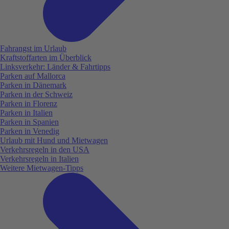
Fahrangst im Urlaub
Kraftstoffarten im Überblick
Linksverkehr: Länder & Fahrtipps
Parken auf Mallorca
Parken in Dänemark
Parken in der Schweiz
Parken in Florenz
Parken in Italien
Parken in Spanien
Parken in Venedig
Urlaub mit Hund und Mietwagen
Verkehrsregeln in den USA
Verkehrsregeln in Italien
Weitere Mietwagen-Tipps