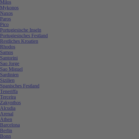
Milos
Mykonos
Naxos
Paros
Pico
Portugiesische Inseln
Portugiesisches Festland
Restliches Kroatien
Rhodos
Samos
Santorini
Sao Jorge
Sao Miguel
Sardinien
Sizilien
Spanisches Festland
Teneriffa
Terceira
Zakynthos
Alcudia
Arenal
Athen
Barcelona
Berlin
Bonn