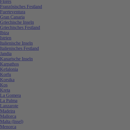
Flores
Französisches Festland
Fuerteventura
Gran Canaria
Griechische Inseln
Griechisches Festland
Ibiza
Istrien
Italienische Inseln
Italienisches Festland
Jandia
Kanarische Inseln
Karpathos
Kefalonia
Korfu
Korsika
Kos
Kreta
La Gomera
La Palma
Lanzarote
Madeira
Mallorca
Malta (Insel)
Menorca