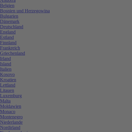
Andorra
Belgien
Bosnien und Herzegowina
Bulgarien
Dänemark
Deutschland
England
Estland
Finnland
Frankreich
Griechenland
Irland
Island
Italien
Kosovo
Kroatien
Lettland
Litauen
Luxemburg
Malta
Moldawien
Monaco
Montenegro
Niederlande
Nordirland