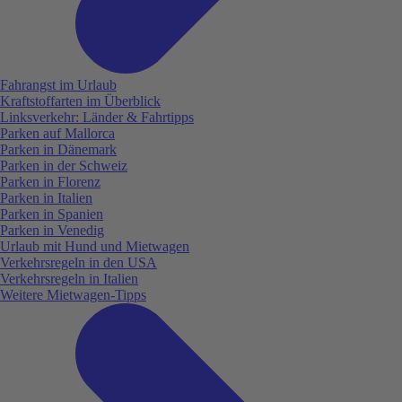
Fahrangst im Urlaub
Kraftstoffarten im Überblick
Linksverkehr: Länder & Fahrtipps
Parken auf Mallorca
Parken in Dänemark
Parken in der Schweiz
Parken in Florenz
Parken in Italien
Parken in Spanien
Parken in Venedig
Urlaub mit Hund und Mietwagen
Verkehrsregeln in den USA
Verkehrsregeln in Italien
Weitere Mietwagen-Tipps