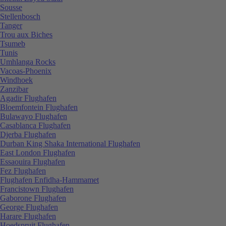
Sousse
Stellenbosch
Tanger
Trou aux Biches
Tsumeb
Tunis
Umhlanga Rocks
Vacoas-Phoenix
Windhoek
Zanzibar
Agadir Flughafen
Bloemfontein Flughafen
Bulawayo Flughafen
Casablanca Flughafen
Djerba Flughafen
Durban King Shaka International Flughafen
East London Flughafen
Essaouira Flughafen
Fez Flughafen
Flughafen Enfidha-Hammamet
Francistown Flughafen
Gaborone Flughafen
George Flughafen
Harare Flughafen
Hoedspruit Flughafen