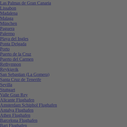
Las Palmas de Gran Canaria
Lissabon
Madalena
Malaga
München
Paguera
Palermo
Playa del Ingles
Ponta Delgada
Porto
Puerto de la Cruz
Puerto del Carmen
Rethymnon
Reykjavik
San Sebastian (La Gomera)
Santa Cruz de Tenerife
Sevilla
Stuttgart
Valle Gran Rey
Alicante Flughafen
Amsterdam Schiphol Flughafen
Antalya Flughafen
Athen Flughafen
Barcelona Flughafen
Bari Flughafen