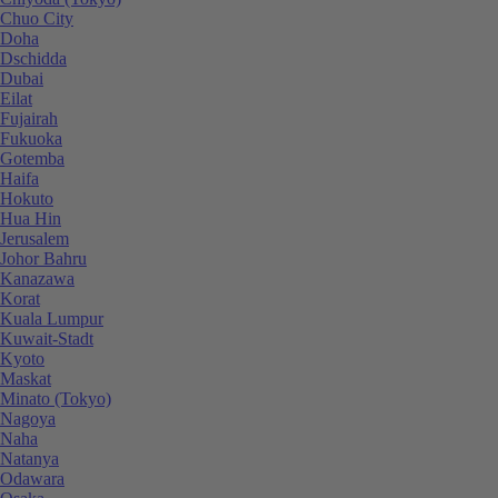
Chuo City
Doha
Dschidda
Dubai
Eilat
Fujairah
Fukuoka
Gotemba
Haifa
Hokuto
Hua Hin
Jerusalem
Johor Bahru
Kanazawa
Korat
Kuala Lumpur
Kuwait-Stadt
Kyoto
Maskat
Minato (Tokyo)
Nagoya
Naha
Natanya
Odawara