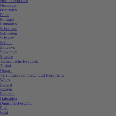
Nordmazedonien
Norwegen
Österreich
Polen
Portugal
Rumänien
Schottland
Schweden
Schweiz
Serbien
Slowakei
Slowenien
Spanien
Tschechische Republik
Türkei
Ungarn
Vereinigtes Königreich und Nordirland
Wales
Zypern
Azoren
Balearen
Dalmatien
Dänisches Festland
Elba
Faial