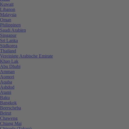
Kuwait
Libanon
Malaysia
Oman
Philippinen
Saudi Arabien
Singapur
Sri Lanka
Südkorea
Thailand
Vereinigte Arabische Emirate
Khao Lak
Abu Dhabi
Amman
Aomori
Aqaba
Ashdod
Atami
Baku
Bangkok
Beerscheba
Beirut
Chaweng
Chiang Mai
Chiyoda (Tokyo)