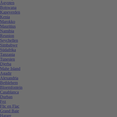
Ägypten
Botswana
Kapeverden
Kenia
Marokko
Mauritius
Namibia
Reunion
Seychellen
Simbabwe
Südafrika
Tanzania
Tunesien
Djerba
Mahe Island
Agadir
Alexandria
Bethlehem
Bloemfontein
Casablanca
Durban
Fez
Flic en Flac
Grand Baie
Harare