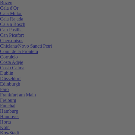
Bozen
Cala d'Or
Cala Millor
Cala Rajada
Cala'n Bosch
Can Pastilla
Can Picafort
Chersonisos
Chiclana/Novo Sancti Petri
Conil de la Frontera
Corralejo
Costa Adeje
Costa Calma
Dublin
Düsseldorf
Edinburgh
Faro
Frankfurt am Main
Freiburg
Funchal
Hamburg
Hannover
Horta
Köln
Kos-Stadt