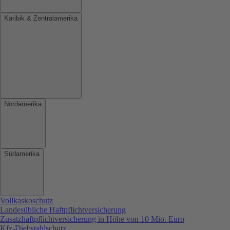
Karibik & Zentralamerika
Nordamerika
Südamerika
Vollkaskoschutz
Landesübliche Haftpflichtversicherung
Zusatzhaftpflichtversicherung in Höhe von 10 Mio. Euro
Kfz-Diebstahlschutz