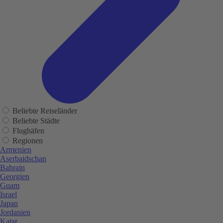
Beliebte Reiseländer
Beliebte Städte
Flughäfen
Regionen
Armenien
Aserbaidschan
Bahrain
Georgien
Guam
Israel
Japan
Jordanien
Katar