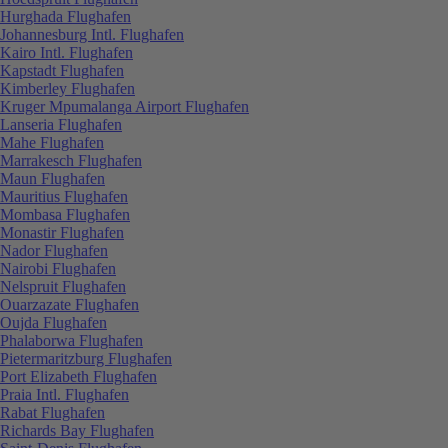
Hurghada Flughafen
Johannesburg Intl. Flughafen
Kairo Intl. Flughafen
Kapstadt Flughafen
Kimberley Flughafen
Kruger Mpumalanga Airport Flughafen
Lanseria Flughafen
Mahe Flughafen
Marrakesch Flughafen
Maun Flughafen
Mauritius Flughafen
Mombasa Flughafen
Monastir Flughafen
Nador Flughafen
Nairobi Flughafen
Nelspruit Flughafen
Ouarzazate Flughafen
Oujda Flughafen
Phalaborwa Flughafen
Pietermaritzburg Flughafen
Port Elizabeth Flughafen
Praia Intl. Flughafen
Rabat Flughafen
Richards Bay Flughafen