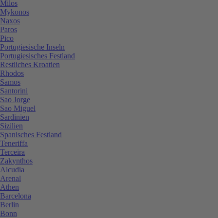
Milos
Mykonos
Naxos
Paros
Pico
Portugiesische Inseln
Portugiesisches Festland
Restliches Kroatien
Rhodos
Samos
Santorini
Sao Jorge
Sao Miguel
Sardinien
Sizilien
Spanisches Festland
Teneriffa
Terceira
Zakynthos
Alcudia
Arenal
Athen
Barcelona
Berlin
Bonn