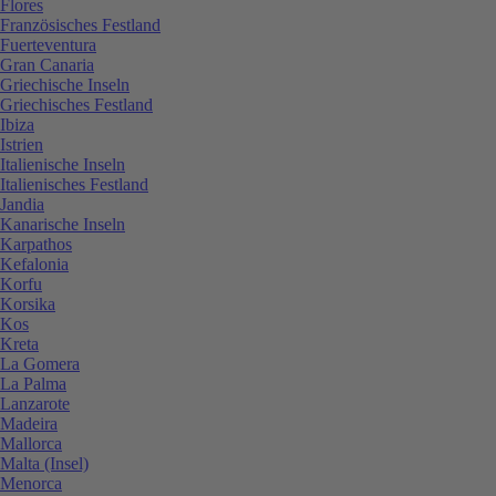
Flores
Französisches Festland
Fuerteventura
Gran Canaria
Griechische Inseln
Griechisches Festland
Ibiza
Istrien
Italienische Inseln
Italienisches Festland
Jandia
Kanarische Inseln
Karpathos
Kefalonia
Korfu
Korsika
Kos
Kreta
La Gomera
La Palma
Lanzarote
Madeira
Mallorca
Malta (Insel)
Menorca