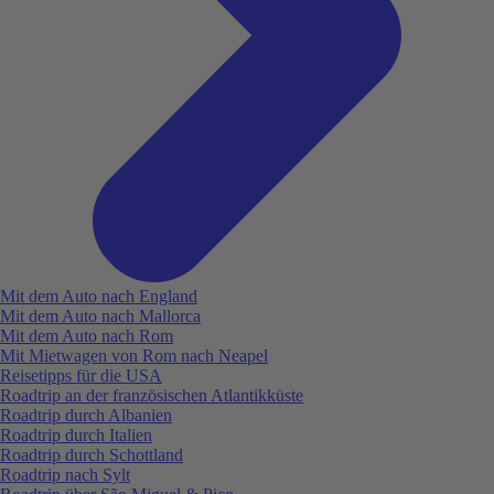
Mit dem Auto nach England
Mit dem Auto nach Mallorca
Mit dem Auto nach Rom
Mit Mietwagen von Rom nach Neapel
Reisetipps für die USA
Roadtrip an der französischen Atlantikküste
Roadtrip durch Albanien
Roadtrip durch Italien
Roadtrip durch Schottland
Roadtrip nach Sylt