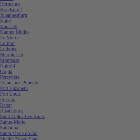
Hermanus
Hoedspruit
Johannesburg
Kairo
Kapstadt
Katima Mulilo
Le Morne
Le Port
Lüderitz
Marrakesch
Mombasa
Nairobi
Oujda
Péreybère
Pointe aux Piments
Port Elizabeth
Port Louis
Pretoria
Rabat
Rustenburg
Saint-Gilles-Les-Bains
Sainte-Marie
Saldanha
Santa Maria do Sal
Sheikh Zayed Stadt