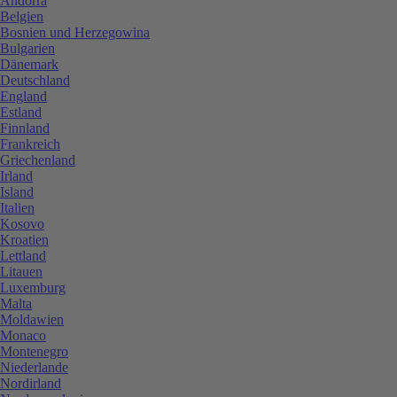
Andorra
Belgien
Bosnien und Herzegowina
Bulgarien
Dänemark
Deutschland
England
Estland
Finnland
Frankreich
Griechenland
Irland
Island
Italien
Kosovo
Kroatien
Lettland
Litauen
Luxemburg
Malta
Moldawien
Monaco
Montenegro
Niederlande
Nordirland