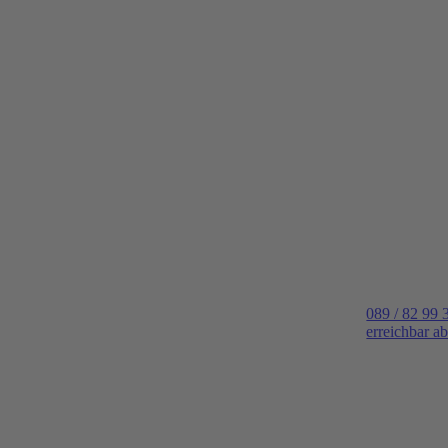
089 / 82 99 
erreichbar a