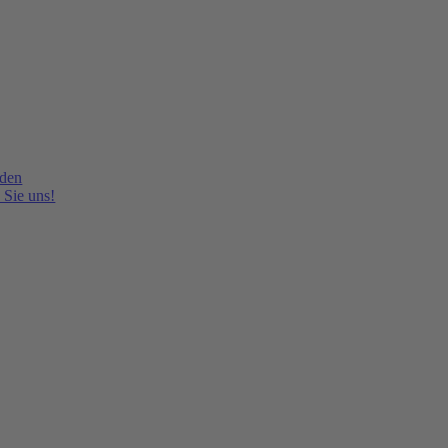
lden
 Sie uns!