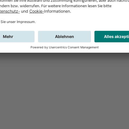
Feedback
Sie haben Fr
Buchung?