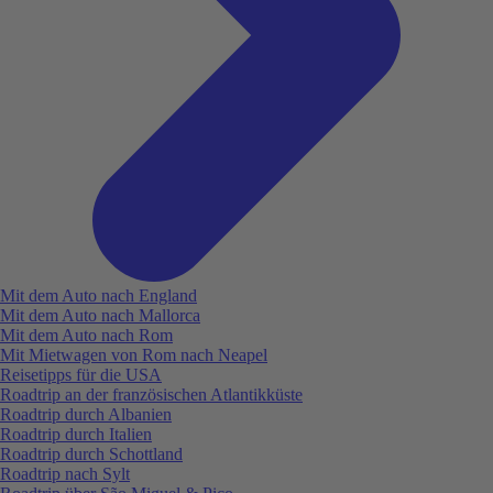
Mit dem Auto nach England
Mit dem Auto nach Mallorca
Mit dem Auto nach Rom
Mit Mietwagen von Rom nach Neapel
Reisetipps für die USA
Roadtrip an der französischen Atlantikküste
Roadtrip durch Albanien
Roadtrip durch Italien
Roadtrip durch Schottland
Roadtrip nach Sylt