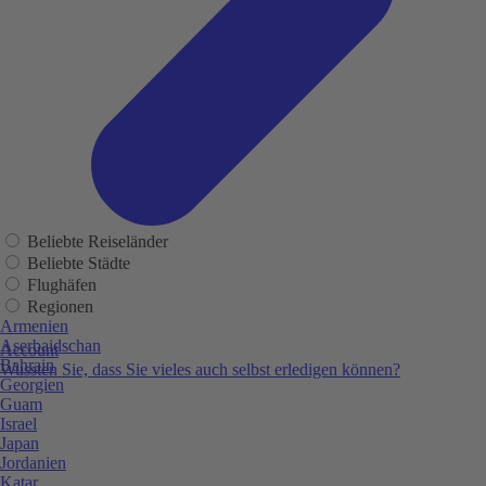
Beliebte Reiseländer
Beliebte Städte
Flughäfen
Regionen
Armenien
Aserbaidschan
Account
Bahrain
Wussten Sie, dass Sie vieles auch selbst erledigen können?
Georgien
Guam
Israel
Japan
Jordanien
Katar