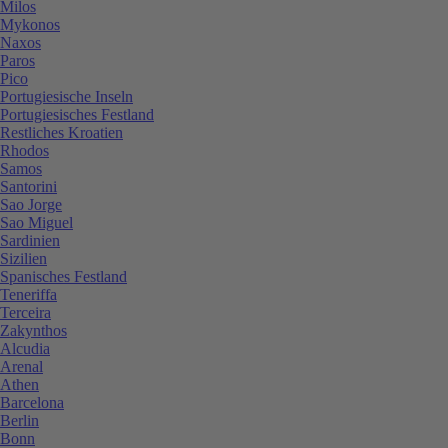
Milos
Mykonos
Naxos
Paros
Pico
Portugiesische Inseln
Portugiesisches Festland
Restliches Kroatien
Rhodos
Samos
Santorini
Sao Jorge
Sao Miguel
Sardinien
Sizilien
Spanisches Festland
Teneriffa
Terceira
Zakynthos
Alcudia
Arenal
Athen
Barcelona
Berlin
Bonn