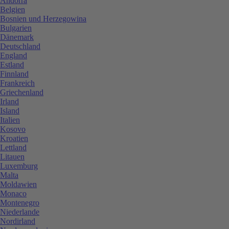
Andorra
Belgien
Bosnien und Herzegowina
Bulgarien
Dänemark
Deutschland
England
Estland
Finnland
Frankreich
Griechenland
Irland
Island
Italien
Kosovo
Kroatien
Lettland
Litauen
Luxemburg
Malta
Moldawien
Monaco
Montenegro
Niederlande
Nordirland