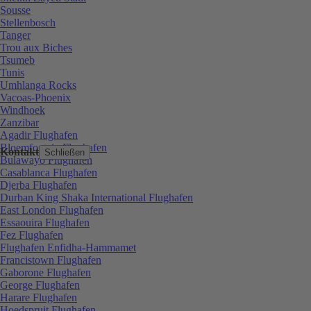
Sousse
Stellenbosch
Tanger
Trou aux Biches
Tsumeb
Tunis
Umhlanga Rocks
Vacoas-Phoenix
Windhoek
Zanzibar
Agadir Flughafen
Bloemfontein Flughafen
Kontakt
Schließen
Bulawayo Flughafen
Casablanca Flughafen
Djerba Flughafen
Durban King Shaka International Flughafen
East London Flughafen
Essaouira Flughafen
Fez Flughafen
Flughafen Enfidha-Hammamet
Francistown Flughafen
Gaborone Flughafen
George Flughafen
Harare Flughafen
Hoedspruit Flughafen