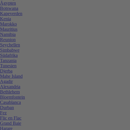
Ägypten
Botswana
Kapeverden
Kenia
Marokko
Mauritius
Namibia
Reunion
Seychellen
Simbabwe
Südafrika
Tanzania
Tunesien
Djerba
Mahe Island
Agadir
Alexandria
Bethlehem
Bloemfontein
Casablanca
Durban
Fez
Flic en Flac
Grand Baie
Harare