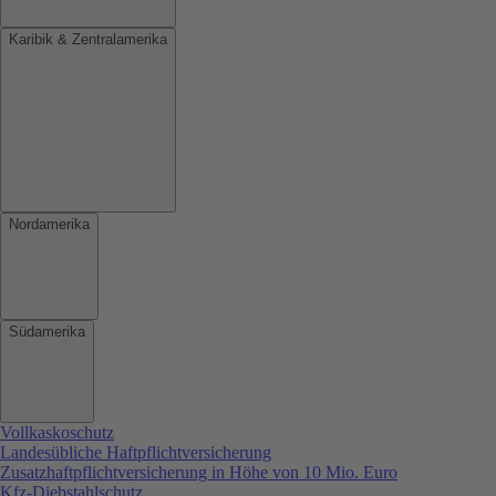
Karibik & Zentralamerika
Nordamerika
Südamerika
Vollkaskoschutz
Landesübliche Haftpflichtversicherung
Zusatzhaftpflichtversicherung in Höhe von 10 Mio. Euro
Kfz-Diebstahlschutz