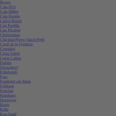
Bozen
Cala d'Or
Cala Millor
Cala Rajada
Cala'n Bosch
Can Pastilla
Can Picafort
Chersonisos
Chiclana/Novo Sancti Petri
Conil de la Frontera
Corralejo
Costa Adeje
Costa Calma
Dublin
Düsseldorf
Edinburgh
Faro
Frankfurt am Main
Freiburg
Funchal
Hamburg
Hannover
Horta
Köln
Kos-Stadt