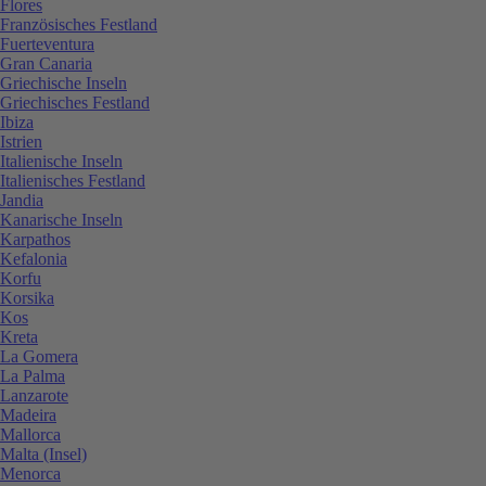
Flores
Französisches Festland
Fuerteventura
Gran Canaria
Griechische Inseln
Griechisches Festland
Ibiza
Istrien
Italienische Inseln
Italienisches Festland
Jandia
Kanarische Inseln
Karpathos
Kefalonia
Korfu
Korsika
Kos
Kreta
La Gomera
La Palma
Lanzarote
Madeira
Mallorca
Malta (Insel)
Menorca