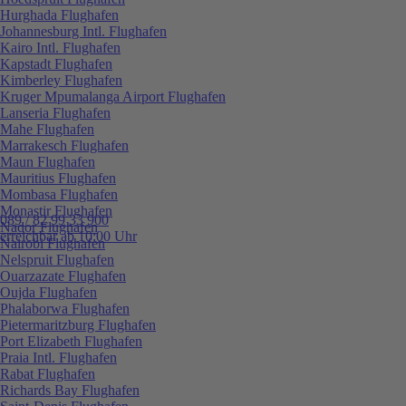
Hurghada Flughafen
Johannesburg Intl. Flughafen
Kairo Intl. Flughafen
Kapstadt Flughafen
Kimberley Flughafen
Kruger Mpumalanga Airport Flughafen
Lanseria Flughafen
Mahe Flughafen
Marrakesch Flughafen
Maun Flughafen
Mauritius Flughafen
Mombasa Flughafen
Monastir Flughafen
089 / 82 99 33 900
Nador Flughafen
erreichbar ab 10:00 Uhr
Nairobi Flughafen
Nelspruit Flughafen
Ouarzazate Flughafen
Oujda Flughafen
Phalaborwa Flughafen
Pietermaritzburg Flughafen
Port Elizabeth Flughafen
Praia Intl. Flughafen
Rabat Flughafen
Richards Bay Flughafen