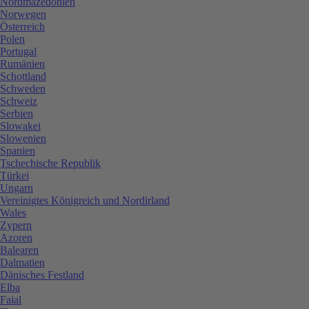
Nordmazedonien
Norwegen
Österreich
Polen
Portugal
Rumänien
Schottland
Schweden
Schweiz
Serbien
Slowakei
Slowenien
Spanien
Tschechische Republik
Türkei
Ungarn
Vereinigtes Königreich und Nordirland
Wales
Zypern
Azoren
Balearen
Dalmatien
Dänisches Festland
Elba
Faial