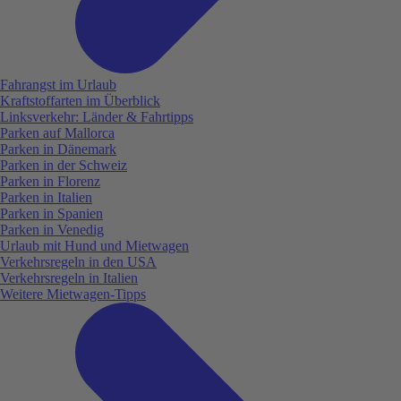
Fahrangst im Urlaub
Kraftstoffarten im Überblick
Linksverkehr: Länder & Fahrtipps
Parken auf Mallorca
Parken in Dänemark
Parken in der Schweiz
Parken in Florenz
Parken in Italien
Parken in Spanien
Parken in Venedig
Urlaub mit Hund und Mietwagen
Verkehrsregeln in den USA
Verkehrsregeln in Italien
Weitere Mietwagen-Tipps