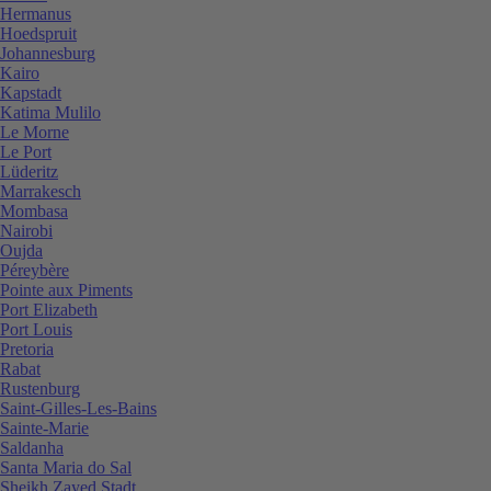
Hermanus
Hoedspruit
Johannesburg
Kairo
Kapstadt
Katima Mulilo
Le Morne
Le Port
Lüderitz
Marrakesch
Mombasa
Nairobi
Oujda
Péreybère
Pointe aux Piments
Port Elizabeth
Port Louis
Pretoria
Rabat
Rustenburg
Saint-Gilles-Les-Bains
Sainte-Marie
Saldanha
Santa Maria do Sal
Sheikh Zayed Stadt