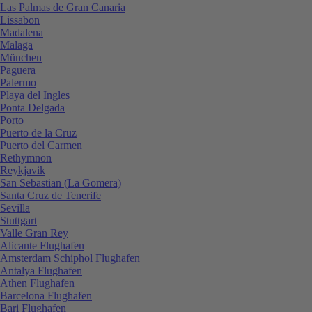
Las Palmas de Gran Canaria
Lissabon
Madalena
Malaga
München
Paguera
Palermo
Playa del Ingles
Ponta Delgada
Porto
Puerto de la Cruz
Puerto del Carmen
Rethymnon
Reykjavik
San Sebastian (La Gomera)
Santa Cruz de Tenerife
Sevilla
Stuttgart
Valle Gran Rey
Alicante Flughafen
Amsterdam Schiphol Flughafen
Antalya Flughafen
Athen Flughafen
Barcelona Flughafen
Bari Flughafen