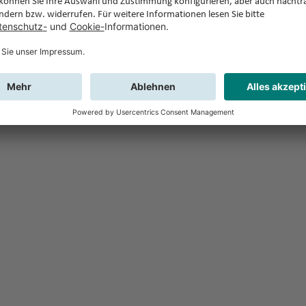
Feedback
Sie haben Fr
Buchung?