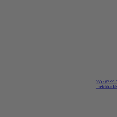
089 / 82 99 
erreichbar b