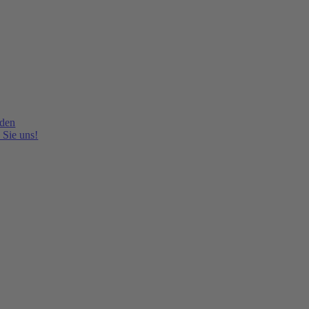
lden
 Sie uns!