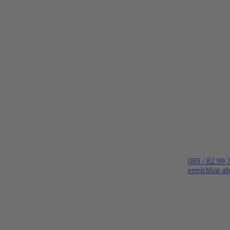
089 / 82 99 
erreichbar a