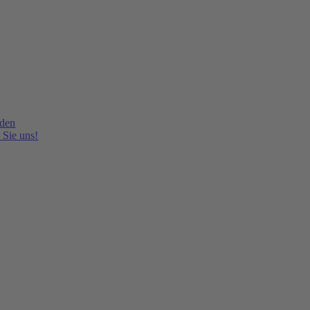
lden
 Sie uns!