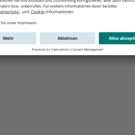
Feedback
Sie haben Fr
Buchung?