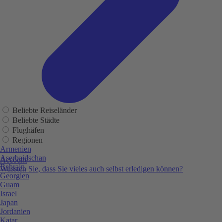
Beliebte Reiseländer
Beliebte Städte
Flughäfen
Regionen
Armenien
Aserbaidschan
Account
Bahrain
Wussten Sie, dass Sie vieles auch selbst erledigen können?
Georgien
Guam
Israel
Japan
Jordanien
Katar