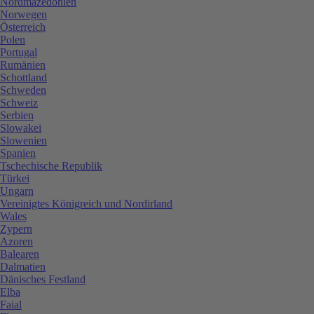
Nordmazedonien
Norwegen
Österreich
Polen
Portugal
Rumänien
Schottland
Schweden
Schweiz
Serbien
Slowakei
Slowenien
Spanien
Tschechische Republik
Türkei
Ungarn
Vereinigtes Königreich und Nordirland
Wales
Zypern
Azoren
Balearen
Dalmatien
Dänisches Festland
Elba
Faial