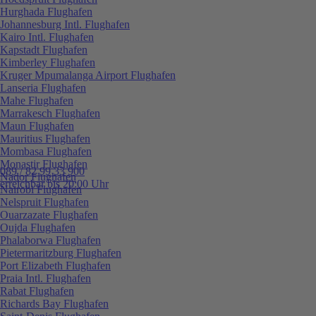
Hurghada Flughafen
Johannesburg Intl. Flughafen
Kairo Intl. Flughafen
Kapstadt Flughafen
Kimberley Flughafen
Kruger Mpumalanga Airport Flughafen
Lanseria Flughafen
Mahe Flughafen
Marrakesch Flughafen
Maun Flughafen
Mauritius Flughafen
Mombasa Flughafen
Monastir Flughafen
089 / 82 99 33 900
Nador Flughafen
erreichbar bis 20:00 Uhr
Nairobi Flughafen
Nelspruit Flughafen
Ouarzazate Flughafen
Oujda Flughafen
Phalaborwa Flughafen
Pietermaritzburg Flughafen
Port Elizabeth Flughafen
Praia Intl. Flughafen
Rabat Flughafen
Richards Bay Flughafen