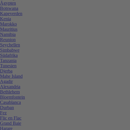
Ägypten
Botswana
Kapeverden
Kenia
Marokko
Mauritius
Namibia
Reunion
Seychellen
Simbabwe
Südafrika
Tanzania
Tunesien
Djerba
Mahe Island
Agadir
Alexandria
Bethlehem
Bloemfontein
Casablanca
Durban
Fez
Flic en Flac
Grand Baie
Harare