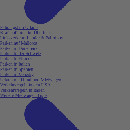
Fahrangst im Urlaub
Kraftstoffarten im Überblick
Linksverkehr: Länder & Fahrtipps
Parken auf Mallorca
Parken in Dänemark
Parken in der Schweiz
Parken in Florenz
Parken in Italien
Parken in Spanien
Parken in Venedig
Urlaub mit Hund und Mietwagen
Verkehrsregeln in den USA
Verkehrsregeln in Italien
Weitere Mietwagen-Tipps