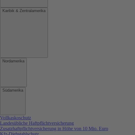
Karibik & Zentralamerika
Nordamerika
Südamerika
Vollkaskoschutz
Landesübliche Haftpflichtversicherung
Zusatzhaftpflichtversicherung in Höhe von 10 Mio. Euro
Kfz-Diebstahlschutz