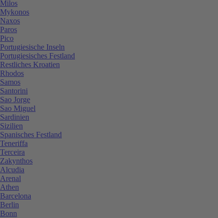
Milos
Mykonos
Naxos
Paros
Pico
Portugiesische Inseln
Portugiesisches Festland
Restliches Kroatien
Rhodos
Samos
Santorini
Sao Jorge
Sao Miguel
Sardinien
Sizilien
Spanisches Festland
Teneriffa
Terceira
Zakynthos
Alcudia
Arenal
Athen
Barcelona
Berlin
Bonn