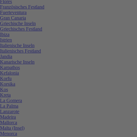
Flores
Französisches Festland
Fuerteventura
Gran Canaria
Griechische Inseln
Griechisches Festland
Ibiza
Istrien
Italienische Inseln
Italienisches Festland
Jandia
Kanarische Inseln
Karpathos
Kefalonia
Korfu
Korsika
Kos
Kreta
La Gomera
La Palma
Lanzarote
Madeira
Mallorca
Malta (Insel)
Menorca