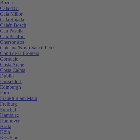
Bozen
Cala d'Or
Cala Millor
Cala Rajada
Cala'n Bosch
Can Pastilla
Can Picafort
Chersonisos
Chiclana/Novo Sancti Petri
Conil de la Frontera
Corralejo
Costa Adeje
Costa Calma
Dublin
Düsseldorf
Edinburgh
Faro
Frankfurt am Main
Freiburg
Funchal
Hamburg
Hannover
Horta
Köln
Kos-Stadt