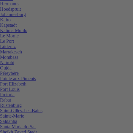
Hermanus
Hoedspruit
Johannesburg
Kairo
Kapstadt
Katima Mulilo
Le Morne
Le Port
Lüderitz
Marrakesch
Mombasa
Nairobi
Oujda
Péreybère
Pointe aux Piments
Port Elizabeth
Port Louis
Pretoria
Rabat
Rustenburg
Saint-Gilles-Les-Bains
Sainte-Marie
Saldanha
Santa Maria do Sal
Sheikh Zayed Stadt