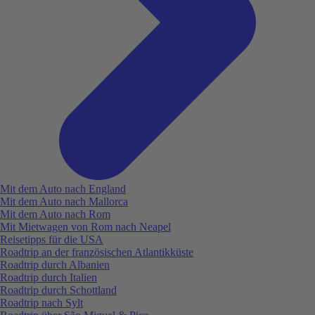
Mit dem Auto nach England
Mit dem Auto nach Mallorca
Mit dem Auto nach Rom
Mit Mietwagen von Rom nach Neapel
Reisetipps für die USA
Roadtrip an der französischen Atlantikküste
Roadtrip durch Albanien
Roadtrip durch Italien
Roadtrip durch Schottland
Roadtrip nach Sylt