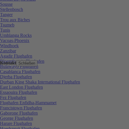
Sousse
Stellenbosch
Tanger
Trou aux Biches
Tsumeb
Tunis
Umhlanga Rocks
Vacoas-Phoenix
Windhoek
Zanzibar
Agadir Flughafen
Bloemfontein Flughafen
Kontakt
Schließen
Bulawayo Flughafen
Casablanca Flughafen
Djerba Flughafen
Durban King Shaka International Flughafen
East London Flughafen
Essaouira Flughafen
Fez Flughafen
Flughafen Enfidha-Hammamet
Francistown Flughafen
Gaborone Flughafen
George Flughafen
Harare Flughafen
Hoedspruit Flughafen