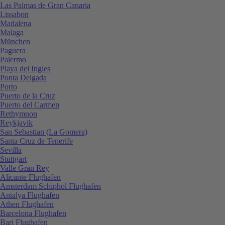
Las Palmas de Gran Canaria
Lissabon
Madalena
Malaga
München
Paguera
Palermo
Playa del Ingles
Ponta Delgada
Porto
Puerto de la Cruz
Puerto del Carmen
Rethymnon
Reykjavik
San Sebastian (La Gomera)
Santa Cruz de Tenerife
Sevilla
Stuttgart
Valle Gran Rey
Alicante Flughafen
Amsterdam Schiphol Flughafen
Antalya Flughafen
Athen Flughafen
Barcelona Flughafen
Bari Flughafen