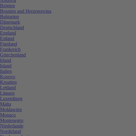
Andorra
Belgien
Bosnien und Herzegowina
Bulgarien
Dänemark
Deutschland
England
Estland
Finnland
Frankreich
Griechenland
Irland
Island
Italien
Kosovo
Kroatien
Lettland
Litauen
Luxemburg
Malta
Moldawien
Monaco
Montenegro
Niederlande
Nordirland