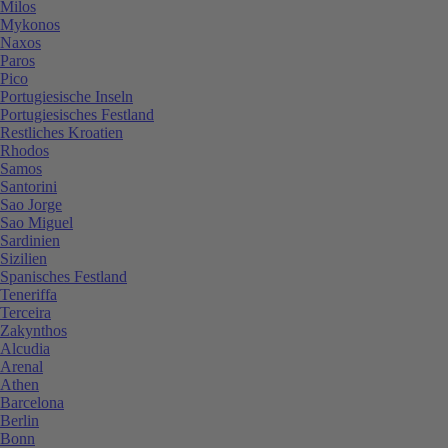
Milos
Mykonos
Naxos
Paros
Pico
Portugiesische Inseln
Portugiesisches Festland
Restliches Kroatien
Rhodos
Samos
Santorini
Sao Jorge
Sao Miguel
Sardinien
Sizilien
Spanisches Festland
Teneriffa
Terceira
Zakynthos
Alcudia
Arenal
Athen
Barcelona
Berlin
Bonn