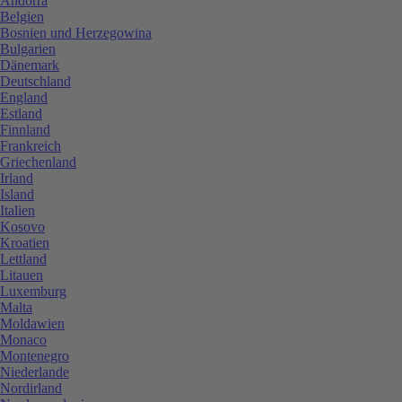
Andorra
Belgien
Bosnien und Herzegowina
Bulgarien
Dänemark
Deutschland
England
Estland
Finnland
Frankreich
Griechenland
Irland
Island
Italien
Kosovo
Kroatien
Lettland
Litauen
Luxemburg
Malta
Moldawien
Monaco
Montenegro
Niederlande
Nordirland