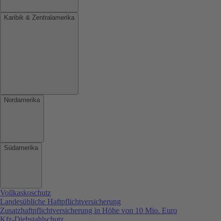
Karibik & Zentralamerika
Nordamerika
Südamerika
Vollkaskoschutz
Landesübliche Haftpflichtversicherung
Zusatzhaftpflichtversicherung in Höhe von 10 Mio. Euro
Kfz-Diebstahlschutz