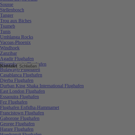
Sousse
Stellenbosch
Tanger
Trou aux Biches
Tsumeb
Tunis
Umhlanga Rocks
Vacoas-Phoenix
Windhoek
Zanzibar
Agadir Flughafen
Bloemfontein Flughafen
Kontakt
Schließen
Bulawayo Flughafen
Casablanca Flughafen
Djerba Flughafen
Durban King Shaka International Flughafen
East London Flughafen
Essaouira Flughafen
Fez Flughafen
Flughafen Enfidha-Hammamet
Francistown Flughafen
Gaborone Flughafen
George Flughafen
Harare Flughafen
Hoedspruit Flughafen