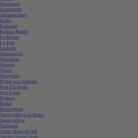
Hermanus
Hoedspruit
Johannesburg
Kairo
Kapstadt
Katima Mulilo
Le Morne
Le Port
Lüderitz
Marrakesch
Mombasa
Nairobi
Oujda
Péreybère
Pointe aux Piments
Port Elizabeth
Port Louis
Pretoria
Rabat
Rustenburg
Saint-Gilles-Les-Bains
Sainte-Marie
Saldanha
Santa Maria do Sal
Sheikh Zayed Stadt