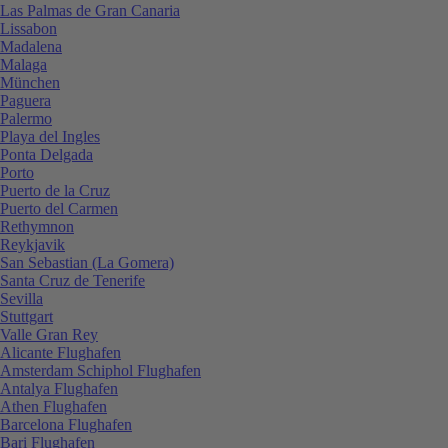
Las Palmas de Gran Canaria
Lissabon
Madalena
Malaga
München
Paguera
Palermo
Playa del Ingles
Ponta Delgada
Porto
Puerto de la Cruz
Puerto del Carmen
Rethymnon
Reykjavik
San Sebastian (La Gomera)
Santa Cruz de Tenerife
Sevilla
Stuttgart
Valle Gran Rey
Alicante Flughafen
Amsterdam Schiphol Flughafen
Antalya Flughafen
Athen Flughafen
Barcelona Flughafen
Bari Flughafen