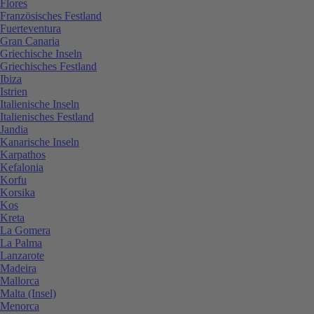
Flores
Französisches Festland
Fuerteventura
Gran Canaria
Griechische Inseln
Griechisches Festland
Ibiza
Istrien
Italienische Inseln
Italienisches Festland
Jandia
Kanarische Inseln
Karpathos
Kefalonia
Korfu
Korsika
Kos
Kreta
La Gomera
La Palma
Lanzarote
Madeira
Mallorca
Malta (Insel)
Menorca