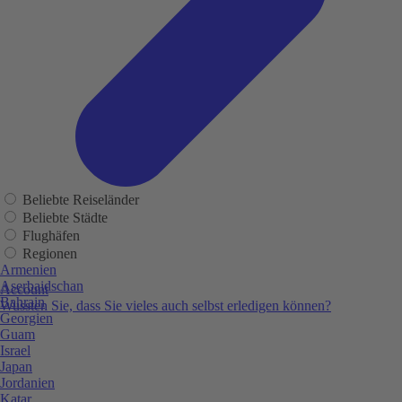
Beliebte Reiseländer
Beliebte Städte
Flughäfen
Regionen
Armenien
Aserbaidschan
Account
Bahrain
Wussten Sie, dass Sie vieles auch selbst erledigen können?
Georgien
Guam
Israel
Japan
Jordanien
Katar