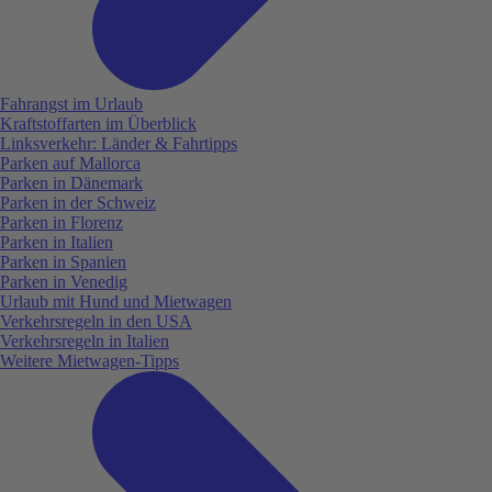
Fahrangst im Urlaub
Kraftstoffarten im Überblick
Linksverkehr: Länder & Fahrtipps
Parken auf Mallorca
Parken in Dänemark
Parken in der Schweiz
Parken in Florenz
Parken in Italien
Parken in Spanien
Parken in Venedig
Urlaub mit Hund und Mietwagen
Verkehrsregeln in den USA
Verkehrsregeln in Italien
Weitere Mietwagen-Tipps