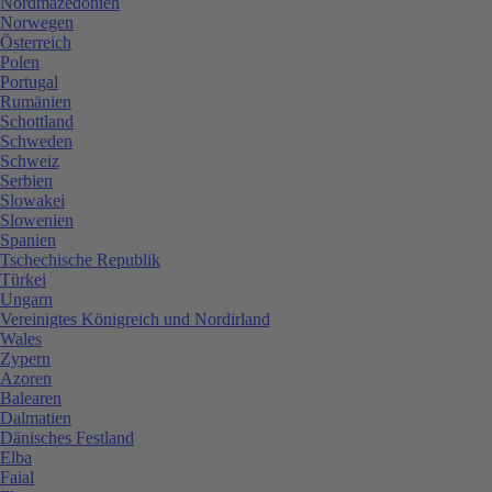
Nordmazedonien
Norwegen
Österreich
Polen
Portugal
Rumänien
Schottland
Schweden
Schweiz
Serbien
Slowakei
Slowenien
Spanien
Tschechische Republik
Türkei
Ungarn
Vereinigtes Königreich und Nordirland
Wales
Zypern
Azoren
Balearen
Dalmatien
Dänisches Festland
Elba
Faial