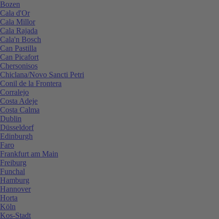
Bozen
Cala d'Or
Cala Millor
Cala Rajada
Cala'n Bosch
Can Pastilla
Can Picafort
Chersonisos
Chiclana/Novo Sancti Petri
Conil de la Frontera
Corralejo
Costa Adeje
Costa Calma
Dublin
Düsseldorf
Edinburgh
Faro
Frankfurt am Main
Freiburg
Funchal
Hamburg
Hannover
Horta
Köln
Kos-Stadt