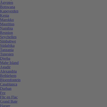
Ägypten
Botswana
Kapeverden
Kenia
Marokko
Mauritius
Namibia
Reunion
Seychellen
Simbabwe
Südafrika
Tanzania
Tunesien
Djerba
Mahe Island
Agadir
Alexandria
Bethlehem
Bloemfontein
Casablanca
Durban
Fez
Flic en Flac
Grand Baie
Harare