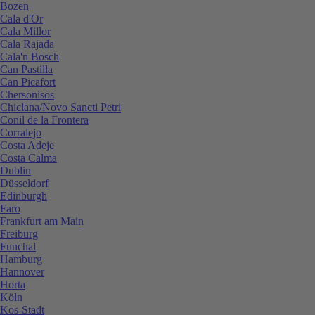
Bozen
Cala d'Or
Cala Millor
Cala Rajada
Cala'n Bosch
Can Pastilla
Can Picafort
Chersonisos
Chiclana/Novo Sancti Petri
Conil de la Frontera
Corralejo
Costa Adeje
Costa Calma
Dublin
Düsseldorf
Edinburgh
Faro
Frankfurt am Main
Freiburg
Funchal
Hamburg
Hannover
Horta
Köln
Kos-Stadt