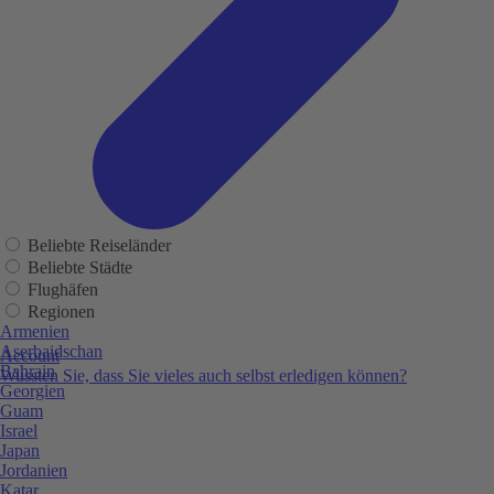
Beliebte Reiseländer
Beliebte Städte
Flughäfen
Regionen
Armenien
Aserbaidschan
Account
Bahrain
Wussten Sie, dass Sie vieles auch selbst erledigen können?
Georgien
Guam
Israel
Japan
Jordanien
Katar