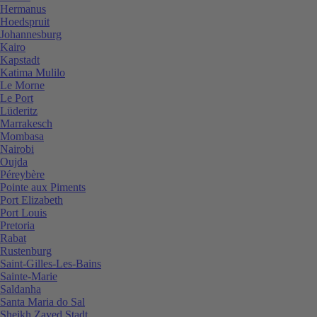
Hermanus
Hoedspruit
Johannesburg
Kairo
Kapstadt
Katima Mulilo
Le Morne
Le Port
Lüderitz
Marrakesch
Mombasa
Nairobi
Oujda
Péreybère
Pointe aux Piments
Port Elizabeth
Port Louis
Pretoria
Rabat
Rustenburg
Saint-Gilles-Les-Bains
Sainte-Marie
Saldanha
Santa Maria do Sal
Sheikh Zayed Stadt