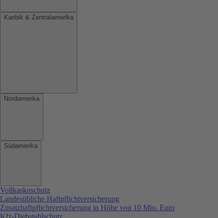
Karibik & Zentralamerika
Nordamerika
Südamerika
Vollkaskoschutz
Landesübliche Haftpflichtversicherung
Zusatzhaftpflichtversicherung in Höhe von 10 Mio. Euro
Kfz-Diebstahlschutz