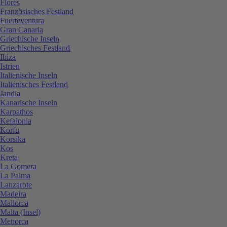
Flores
Französisches Festland
Fuerteventura
Gran Canaria
Griechische Inseln
Griechisches Festland
Ibiza
Istrien
Italienische Inseln
Italienisches Festland
Jandia
Kanarische Inseln
Karpathos
Kefalonia
Korfu
Korsika
Kos
Kreta
La Gomera
La Palma
Lanzarote
Madeira
Mallorca
Malta (Insel)
Menorca