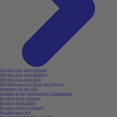
Mit dem Auto nach England
Mit dem Auto nach Mallorca
Mit dem Auto nach Rom
Mit Mietwagen von Rom nach Neapel
Reisetipps für die USA
Roadtrip an der französischen Atlantikküste
Roadtrip durch Albanien
Roadtrip durch Italien
Roadtrip durch Schottland
Roadtrip nach Sylt