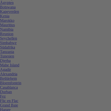
Ägypten
Botswana
Kapeverden
Kenia
Marokko
Mauritius
Namibia
Reunion
Seychellen
Simbabwe
Südafrika
Tanzania
Tunesien
Djerba
Mahe Island
Agadir
Alexandria
Bethlehem
Bloemfontein
Casablanca
Durban
Fez
Flic en Flac
Grand Baie
Harare