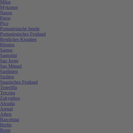
Milos
Mykonos
Naxos
Paros
Pico
Portugiesische Inseln
Portugiesisches Festland
Restliches Kroatien
Rhodos
Samos
Santorini
Sao Jorge
Sao Miguel
Sardinien
Sizilien
Spanisches Festland
Teneriffa
Terceira
Zakynthos
Alcudia
Arenal
Athen
Barcelona
Berlin
Bonn