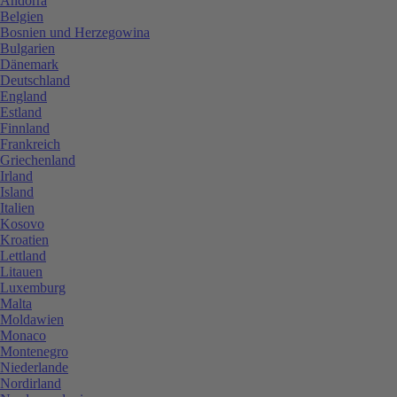
Andorra
Belgien
Bosnien und Herzegowina
Bulgarien
Dänemark
Deutschland
England
Estland
Finnland
Frankreich
Griechenland
Irland
Island
Italien
Kosovo
Kroatien
Lettland
Litauen
Luxemburg
Malta
Moldawien
Monaco
Montenegro
Niederlande
Nordirland