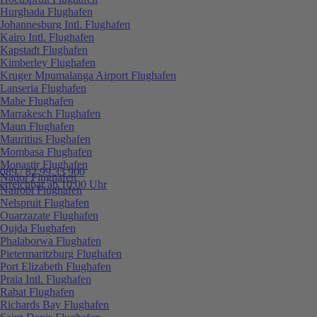
Hurghada Flughafen
Johannesburg Intl. Flughafen
Kairo Intl. Flughafen
Kapstadt Flughafen
Kimberley Flughafen
Kruger Mpumalanga Airport Flughafen
Lanseria Flughafen
Mahe Flughafen
Marrakesch Flughafen
Maun Flughafen
Mauritius Flughafen
Mombasa Flughafen
Monastir Flughafen
089 / 82 99 33 900
Nador Flughafen
erreichbar ab 10:00 Uhr
Nairobi Flughafen
Nelspruit Flughafen
Ouarzazate Flughafen
Oujda Flughafen
Phalaborwa Flughafen
Pietermaritzburg Flughafen
Port Elizabeth Flughafen
Praia Intl. Flughafen
Rabat Flughafen
Richards Bay Flughafen