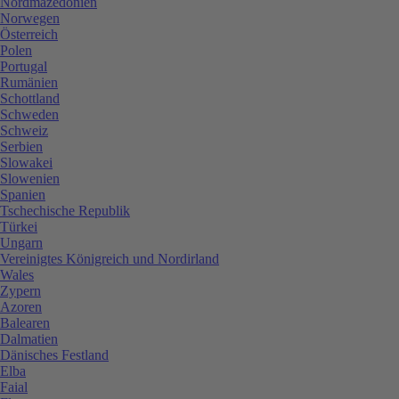
Nordmazedonien
Norwegen
Österreich
Polen
Portugal
Rumänien
Schottland
Schweden
Schweiz
Serbien
Slowakei
Slowenien
Spanien
Tschechische Republik
Türkei
Ungarn
Vereinigtes Königreich und Nordirland
Wales
Zypern
Azoren
Balearen
Dalmatien
Dänisches Festland
Elba
Faial