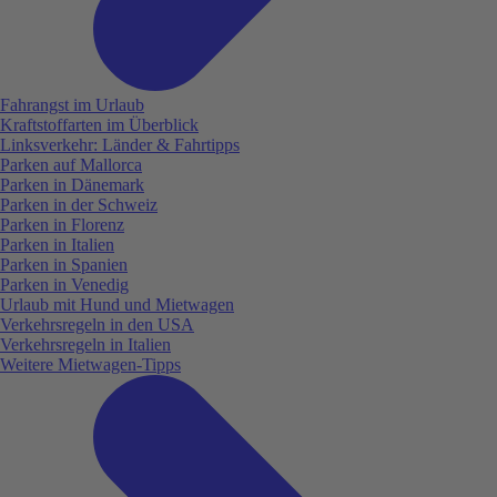
Fahrangst im Urlaub
Kraftstoffarten im Überblick
Linksverkehr: Länder & Fahrtipps
Parken auf Mallorca
Parken in Dänemark
Parken in der Schweiz
Parken in Florenz
Parken in Italien
Parken in Spanien
Parken in Venedig
Urlaub mit Hund und Mietwagen
Verkehrsregeln in den USA
Verkehrsregeln in Italien
Weitere Mietwagen-Tipps