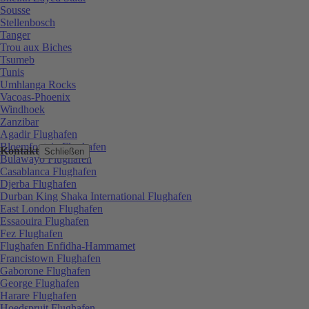
Sousse
Stellenbosch
Tanger
Trou aux Biches
Tsumeb
Tunis
Umhlanga Rocks
Vacoas-Phoenix
Windhoek
Zanzibar
Agadir Flughafen
Bloemfontein Flughafen
Kontakt
Schließen
Bulawayo Flughafen
Casablanca Flughafen
Djerba Flughafen
Durban King Shaka International Flughafen
East London Flughafen
Essaouira Flughafen
Fez Flughafen
Flughafen Enfidha-Hammamet
Francistown Flughafen
Gaborone Flughafen
George Flughafen
Harare Flughafen
Hoedspruit Flughafen