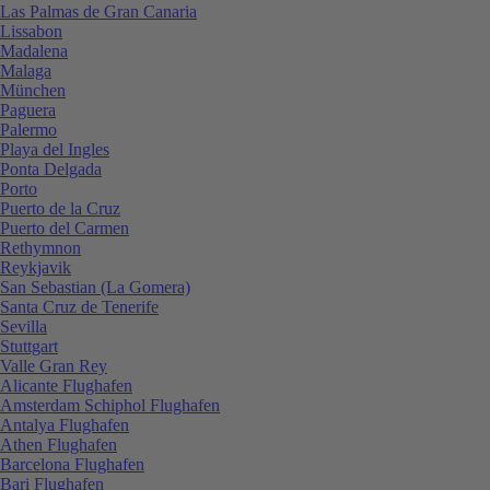
Las Palmas de Gran Canaria
Lissabon
Madalena
Malaga
München
Paguera
Palermo
Playa del Ingles
Ponta Delgada
Porto
Puerto de la Cruz
Puerto del Carmen
Rethymnon
Reykjavik
San Sebastian (La Gomera)
Santa Cruz de Tenerife
Sevilla
Stuttgart
Valle Gran Rey
Alicante Flughafen
Amsterdam Schiphol Flughafen
Antalya Flughafen
Athen Flughafen
Barcelona Flughafen
Bari Flughafen