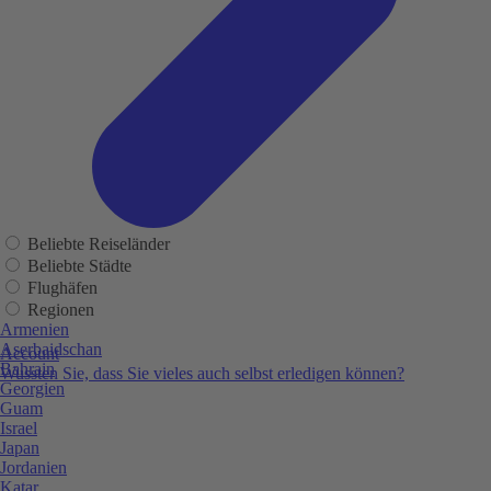
Beliebte Reiseländer
Beliebte Städte
Flughäfen
Regionen
Armenien
Aserbaidschan
Account
Bahrain
Wussten Sie, dass Sie vieles auch selbst erledigen können?
Georgien
Guam
Israel
Japan
Jordanien
Katar