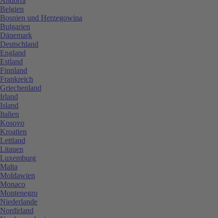
Andorra
Belgien
Bosnien und Herzegowina
Bulgarien
Dänemark
Deutschland
England
Estland
Finnland
Frankreich
Griechenland
Irland
Island
Italien
Kosovo
Kroatien
Lettland
Litauen
Luxemburg
Malta
Moldawien
Monaco
Montenegro
Niederlande
Nordirland