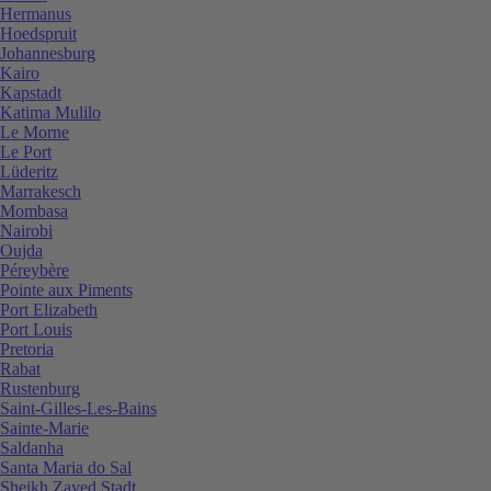
Hermanus
Hoedspruit
Johannesburg
Kairo
Kapstadt
Katima Mulilo
Le Morne
Le Port
Lüderitz
Marrakesch
Mombasa
Nairobi
Oujda
Péreybère
Pointe aux Piments
Port Elizabeth
Port Louis
Pretoria
Rabat
Rustenburg
Saint-Gilles-Les-Bains
Sainte-Marie
Saldanha
Santa Maria do Sal
Sheikh Zayed Stadt