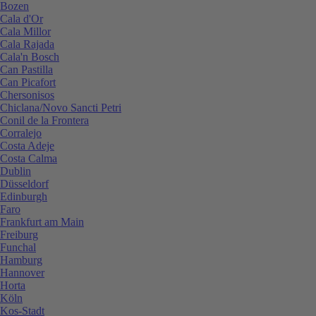
Bozen
Cala d'Or
Cala Millor
Cala Rajada
Cala'n Bosch
Can Pastilla
Can Picafort
Chersonisos
Chiclana/Novo Sancti Petri
Conil de la Frontera
Corralejo
Costa Adeje
Costa Calma
Dublin
Düsseldorf
Edinburgh
Faro
Frankfurt am Main
Freiburg
Funchal
Hamburg
Hannover
Horta
Köln
Kos-Stadt