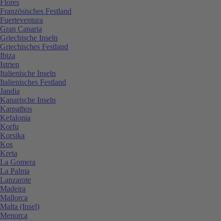
Flores
Französisches Festland
Fuerteventura
Gran Canaria
Griechische Inseln
Griechisches Festland
Ibiza
Istrien
Italienische Inseln
Italienisches Festland
Jandia
Kanarische Inseln
Karpathos
Kefalonia
Korfu
Korsika
Kos
Kreta
La Gomera
La Palma
Lanzarote
Madeira
Mallorca
Malta (Insel)
Menorca