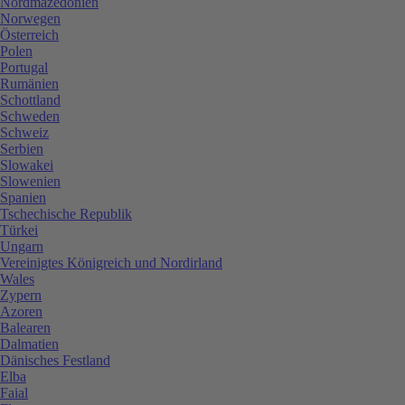
Nordmazedonien
Norwegen
Österreich
Polen
Portugal
Rumänien
Schottland
Schweden
Schweiz
Serbien
Slowakei
Slowenien
Spanien
Tschechische Republik
Türkei
Ungarn
Vereinigtes Königreich und Nordirland
Wales
Zypern
Azoren
Balearen
Dalmatien
Dänisches Festland
Elba
Faial