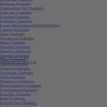
Hurghada Flughafen
Johannesburg Intl. Flughafen
Kairo Intl. Flughafen
Kapstadt Flughafen
Kimberley Flughafen
Kruger Mpumalanga Airport Flughafen
Lanseria Flughafen
Mahe Flughafen
Marrakesch Flughafen
Maun Flughafen
Mauritius Flughafen
Mombasa Flughafen
Monastir Flughafen
089 / 82 99 33 900
Nador Flughafen
erreichbar bis 20:00 Uhr
Nairobi Flughafen
Nelspruit Flughafen
Ouarzazate Flughafen
Oujda Flughafen
Phalaborwa Flughafen
Pietermaritzburg Flughafen
Port Elizabeth Flughafen
Praia Intl. Flughafen
Rabat Flughafen
Richards Bay Flughafen