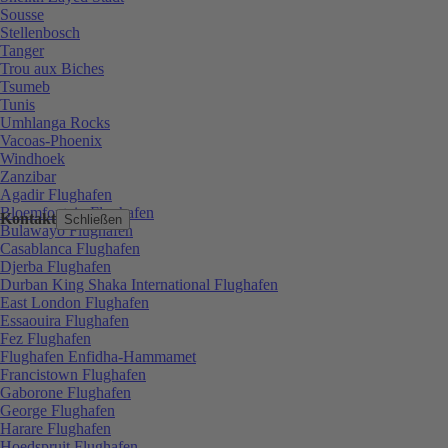
Sousse
Stellenbosch
Tanger
Trou aux Biches
Tsumeb
Tunis
Umhlanga Rocks
Vacoas-Phoenix
Windhoek
Zanzibar
Agadir Flughafen
Bloemfontein Flughafen
Kontakt
Schließen
Bulawayo Flughafen
Casablanca Flughafen
Djerba Flughafen
Durban King Shaka International Flughafen
East London Flughafen
Essaouira Flughafen
Fez Flughafen
Flughafen Enfidha-Hammamet
Francistown Flughafen
Gaborone Flughafen
George Flughafen
Harare Flughafen
Hoedspruit Flughafen