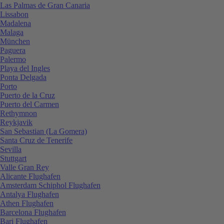
Las Palmas de Gran Canaria
Lissabon
Madalena
Malaga
München
Paguera
Palermo
Playa del Ingles
Ponta Delgada
Porto
Puerto de la Cruz
Puerto del Carmen
Rethymnon
Reykjavik
San Sebastian (La Gomera)
Santa Cruz de Tenerife
Sevilla
Stuttgart
Valle Gran Rey
Alicante Flughafen
Amsterdam Schiphol Flughafen
Antalya Flughafen
Athen Flughafen
Barcelona Flughafen
Bari Flughafen