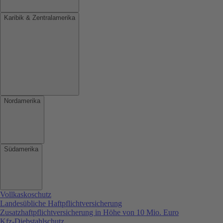
Karibik & Zentralamerika
Nordamerika
Südamerika
Vollkaskoschutz
Landesübliche Haftpflichtversicherung
Zusatzhaftpflichtversicherung in Höhe von 10 Mio. Euro
Kfz-Diebstahlschutz