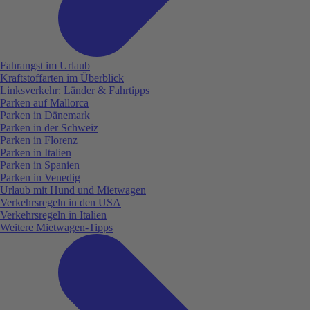
Fahrangst im Urlaub
Kraftstoffarten im Überblick
Linksverkehr: Länder & Fahrtipps
Parken auf Mallorca
Parken in Dänemark
Parken in der Schweiz
Parken in Florenz
Parken in Italien
Parken in Spanien
Parken in Venedig
Urlaub mit Hund und Mietwagen
Verkehrsregeln in den USA
Verkehrsregeln in Italien
Weitere Mietwagen-Tipps