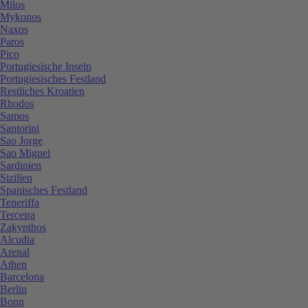
Milos
Mykonos
Naxos
Paros
Pico
Portugiesische Inseln
Portugiesisches Festland
Restliches Kroatien
Rhodos
Samos
Santorini
Sao Jorge
Sao Miguel
Sardinien
Sizilien
Spanisches Festland
Teneriffa
Terceira
Zakynthos
Alcudia
Arenal
Athen
Barcelona
Berlin
Bonn