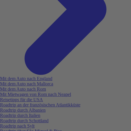
Mit dem Auto nach England
Mit dem Auto nach Mallorca
Mit dem Auto nach Rom
Mit Mietwagen von Rom nach Neapel
Reisetipps für die USA
Roadtrip an der französischen Atlantikküste
Roadtrip durch Albanien
Roadtrip durch Italien
Roadtrip durch Schottland
Roadtrip nach Sylt