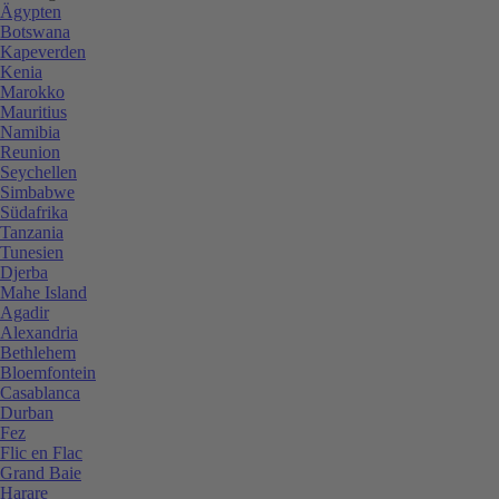
Ägypten
Botswana
Kapeverden
Kenia
Marokko
Mauritius
Namibia
Reunion
Seychellen
Simbabwe
Südafrika
Tanzania
Tunesien
Djerba
Mahe Island
Agadir
Alexandria
Bethlehem
Bloemfontein
Casablanca
Durban
Fez
Flic en Flac
Grand Baie
Harare