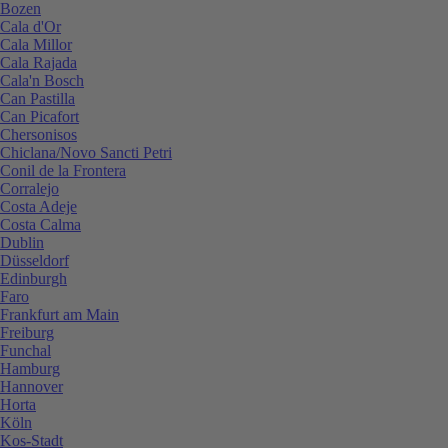
Bozen
Cala d'Or
Cala Millor
Cala Rajada
Cala'n Bosch
Can Pastilla
Can Picafort
Chersonisos
Chiclana/Novo Sancti Petri
Conil de la Frontera
Corralejo
Costa Adeje
Costa Calma
Dublin
Düsseldorf
Edinburgh
Faro
Frankfurt am Main
Freiburg
Funchal
Hamburg
Hannover
Horta
Köln
Kos-Stadt