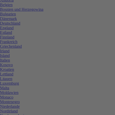
Andorra
Belgien
Bosnien und Herzegowina
Bulgarien
Dänemark
Deutschland
England
Estland
Finnland
Frankreich
Griechenland
Irland
Island
Italien
Kosovo
Kroatien
Lettland
Litauen
Luxemburg
Malta
Moldawien
Monaco
Montenegro
Niederlande
Nordirland