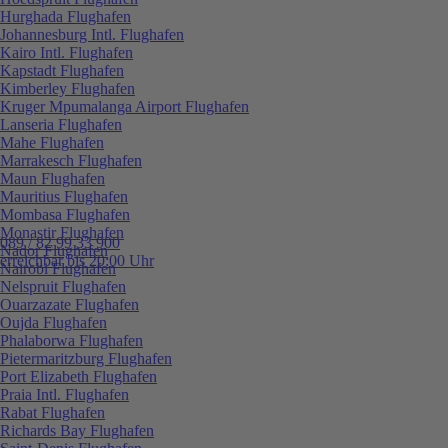
Hurghada Flughafen
Johannesburg Intl. Flughafen
Kairo Intl. Flughafen
Kapstadt Flughafen
Kimberley Flughafen
Kruger Mpumalanga Airport Flughafen
Lanseria Flughafen
Mahe Flughafen
Marrakesch Flughafen
Maun Flughafen
Mauritius Flughafen
Mombasa Flughafen
Monastir Flughafen
089 / 82 99 33 900
Nador Flughafen
erreichbar bis 20:00 Uhr
Nairobi Flughafen
Nelspruit Flughafen
Ouarzazate Flughafen
Oujda Flughafen
Phalaborwa Flughafen
Pietermaritzburg Flughafen
Port Elizabeth Flughafen
Praia Intl. Flughafen
Rabat Flughafen
Richards Bay Flughafen