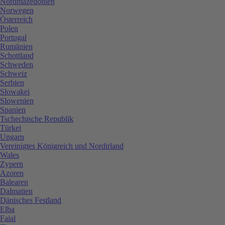
Nordmazedonien
Norwegen
Österreich
Polen
Portugal
Rumänien
Schottland
Schweden
Schweiz
Serbien
Slowakei
Slowenien
Spanien
Tschechische Republik
Türkei
Ungarn
Vereinigtes Königreich und Nordirland
Wales
Zypern
Azoren
Balearen
Dalmatien
Dänisches Festland
Elba
Faial