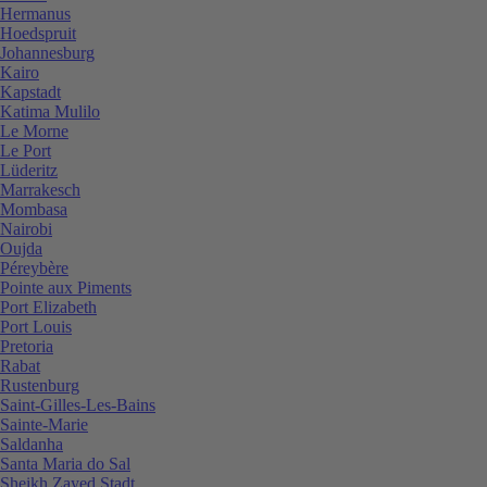
Hermanus
Hoedspruit
Johannesburg
Kairo
Kapstadt
Katima Mulilo
Le Morne
Le Port
Lüderitz
Marrakesch
Mombasa
Nairobi
Oujda
Péreybère
Pointe aux Piments
Port Elizabeth
Port Louis
Pretoria
Rabat
Rustenburg
Saint-Gilles-Les-Bains
Sainte-Marie
Saldanha
Santa Maria do Sal
Sheikh Zayed Stadt