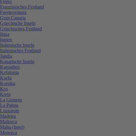
Flores
Französisches Festland
Fuerteventura
Gran Canaria
Griechische Inseln
Griechisches Festland
Ibiza
Istrien
Italienische Inseln
Italienisches Festland
Jandia
Kanarische Inseln
Karpathos
Kefalonia
Korfu
Korsika
Kos
Kreta
La Gomera
La Palma
Lanzarote
Madeira
Mallorca
Malta (Insel)
Menorca