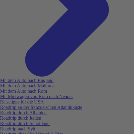
Mit dem Auto nach England
Mit dem Auto nach Mallorca
Mit dem Auto nach Rom
Mit Mietwagen von Rom nach Neapel
Reisetipps für die USA
Roadtrip an der französischen Atlantikküste
Roadtrip durch Albanien
Roadtrip durch Italien
Roadtrip durch Schottland
Roadtrip nach Sylt