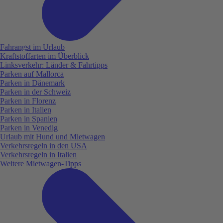
Fahrangst im Urlaub
Kraftstoffarten im Überblick
Linksverkehr: Länder & Fahrtipps
Parken auf Mallorca
Parken in Dänemark
Parken in der Schweiz
Parken in Florenz
Parken in Italien
Parken in Spanien
Parken in Venedig
Urlaub mit Hund und Mietwagen
Verkehrsregeln in den USA
Verkehrsregeln in Italien
Weitere Mietwagen-Tipps