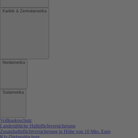
Karibik & Zentralamerika
Nordamerika
Südamerika
Vollkaskoschutz
Landesübliche Haftpflichtversicherung
Zusatzhaftpflichtversicherung in Höhe von 10 Mio. Euro
Kfz-Diebstahlschutz