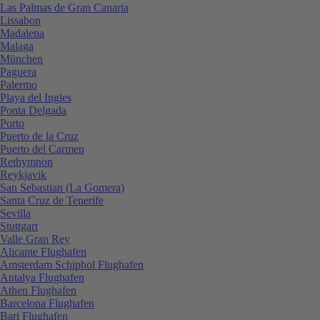
Las Palmas de Gran Canaria
Lissabon
Madalena
Malaga
München
Paguera
Palermo
Playa del Ingles
Ponta Delgada
Porto
Puerto de la Cruz
Puerto del Carmen
Rethymnon
Reykjavik
San Sebastian (La Gomera)
Santa Cruz de Tenerife
Sevilla
Stuttgart
Valle Gran Rey
Alicante Flughafen
Amsterdam Schiphol Flughafen
Antalya Flughafen
Athen Flughafen
Barcelona Flughafen
Bari Flughafen