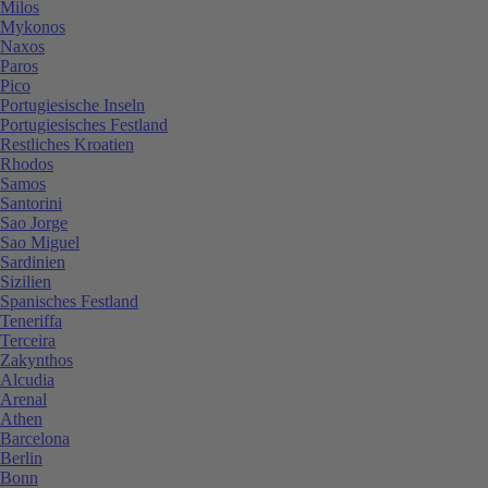
Milos
Mykonos
Naxos
Paros
Pico
Portugiesische Inseln
Portugiesisches Festland
Restliches Kroatien
Rhodos
Samos
Santorini
Sao Jorge
Sao Miguel
Sardinien
Sizilien
Spanisches Festland
Teneriffa
Terceira
Zakynthos
Alcudia
Arenal
Athen
Barcelona
Berlin
Bonn