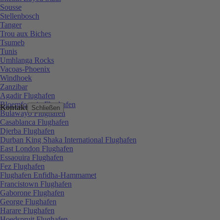
Sousse
Stellenbosch
Tanger
Trou aux Biches
Tsumeb
Tunis
Umhlanga Rocks
Vacoas-Phoenix
Windhoek
Zanzibar
Agadir Flughafen
Bloemfontein Flughafen
Kontakt
Schließen
Bulawayo Flughafen
Casablanca Flughafen
Djerba Flughafen
Durban King Shaka International Flughafen
East London Flughafen
Essaouira Flughafen
Fez Flughafen
Flughafen Enfidha-Hammamet
Francistown Flughafen
Gaborone Flughafen
George Flughafen
Harare Flughafen
Hoedspruit Flughafen