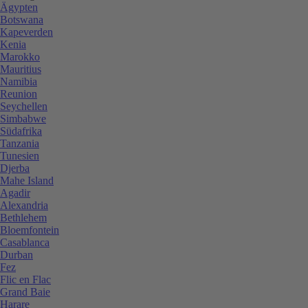
Ägypten
Botswana
Kapeverden
Kenia
Marokko
Mauritius
Namibia
Reunion
Seychellen
Simbabwe
Südafrika
Tanzania
Tunesien
Djerba
Mahe Island
Agadir
Alexandria
Bethlehem
Bloemfontein
Casablanca
Durban
Fez
Flic en Flac
Grand Baie
Harare