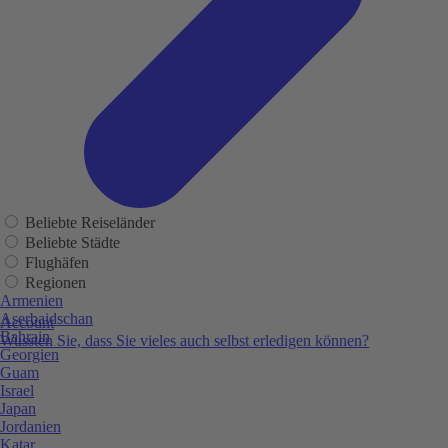
Beliebte Reiseländer
Beliebte Städte
Flughäfen
Regionen
Armenien
Aserbaidschan
Account
Bahrain
Wussten Sie, dass Sie vieles auch selbst erledigen können?
Georgien
Guam
Israel
Japan
Jordanien
Katar