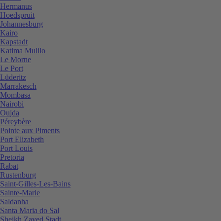
Hermanus
Hoedspruit
Johannesburg
Kairo
Kapstadt
Katima Mulilo
Le Morne
Le Port
Lüderitz
Marrakesch
Mombasa
Nairobi
Oujda
Péreybère
Pointe aux Piments
Port Elizabeth
Port Louis
Pretoria
Rabat
Rustenburg
Saint-Gilles-Les-Bains
Sainte-Marie
Saldanha
Santa Maria do Sal
Sheikh Zayed Stadt