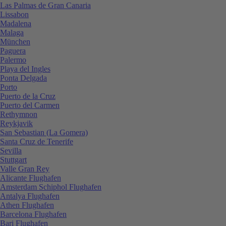
Las Palmas de Gran Canaria
Lissabon
Madalena
Malaga
München
Paguera
Palermo
Playa del Ingles
Ponta Delgada
Porto
Puerto de la Cruz
Puerto del Carmen
Rethymnon
Reykjavik
San Sebastian (La Gomera)
Santa Cruz de Tenerife
Sevilla
Stuttgart
Valle Gran Rey
Alicante Flughafen
Amsterdam Schiphol Flughafen
Antalya Flughafen
Athen Flughafen
Barcelona Flughafen
Bari Flughafen