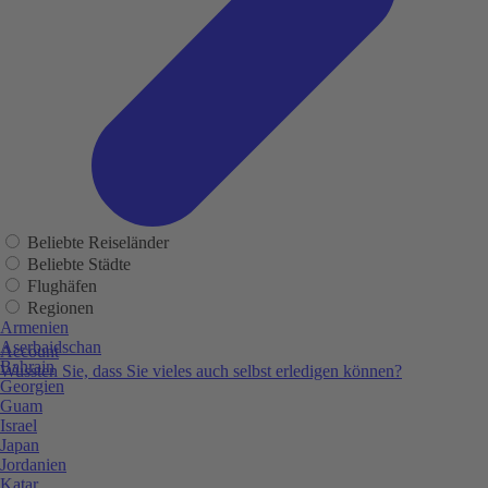
Beliebte Reiseländer
Beliebte Städte
Flughäfen
Regionen
Armenien
Aserbaidschan
Account
Bahrain
Wussten Sie, dass Sie vieles auch selbst erledigen können?
Georgien
Guam
Israel
Japan
Jordanien
Katar