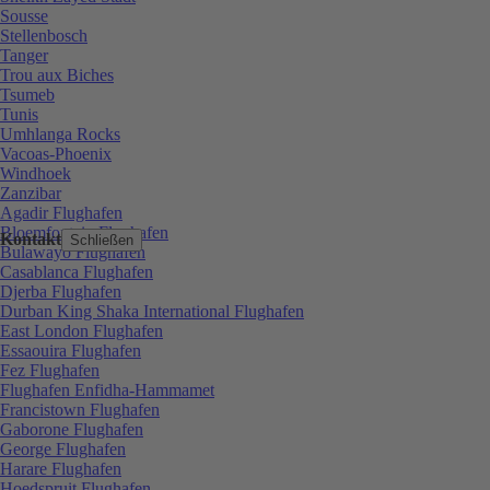
Sousse
Stellenbosch
Tanger
Trou aux Biches
Tsumeb
Tunis
Umhlanga Rocks
Vacoas-Phoenix
Windhoek
Zanzibar
Agadir Flughafen
Bloemfontein Flughafen
Kontakt
Schließen
Bulawayo Flughafen
Casablanca Flughafen
Djerba Flughafen
Durban King Shaka International Flughafen
East London Flughafen
Essaouira Flughafen
Fez Flughafen
Flughafen Enfidha-Hammamet
Francistown Flughafen
Gaborone Flughafen
George Flughafen
Harare Flughafen
Hoedspruit Flughafen