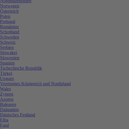
Nordmazedonien
Norwegen
Österreich
Polen
Portugal
Rumänien
Schottland
Schweden
Schweiz
Serbien
Slowakei
Slowenien
Spanien
Tschechische Republik
Türkei
Ungarn
Vereinigtes Königreich und Nordirland
Wales
Zypern
Azoren
Balearen
Dalmatien
Dänisches Festland
Elba
Faial