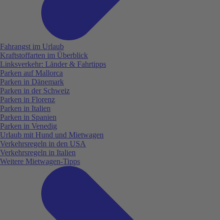
Fahrangst im Urlaub
Kraftstoffarten im Überblick
Linksverkehr: Länder & Fahrtipps
Parken auf Mallorca
Parken in Dänemark
Parken in der Schweiz
Parken in Florenz
Parken in Italien
Parken in Spanien
Parken in Venedig
Urlaub mit Hund und Mietwagen
Verkehrsregeln in den USA
Verkehrsregeln in Italien
Weitere Mietwagen-Tipps