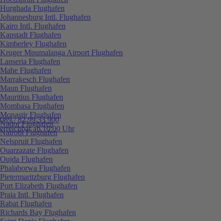
Hurghada Flughafen
Johannesburg Intl. Flughafen
Kairo Intl. Flughafen
Kapstadt Flughafen
Kimberley Flughafen
Kruger Mpumalanga Airport Flughafen
Lanseria Flughafen
Mahe Flughafen
Marrakesch Flughafen
Maun Flughafen
Mauritius Flughafen
Mombasa Flughafen
Monastir Flughafen
089 / 82 99 33 900
Nador Flughafen
erreichbar ab 10:00 Uhr
Nairobi Flughafen
Nelspruit Flughafen
Ouarzazate Flughafen
Oujda Flughafen
Phalaborwa Flughafen
Pietermaritzburg Flughafen
Port Elizabeth Flughafen
Praia Intl. Flughafen
Rabat Flughafen
Richards Bay Flughafen