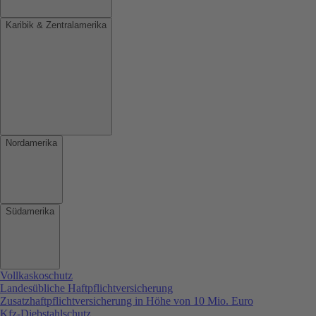
Karibik & Zentralamerika
Nordamerika
Südamerika
Vollkaskoschutz
Landesübliche Haftpflichtversicherung
Zusatzhaftpflichtversicherung in Höhe von 10 Mio. Euro
Kfz-Diebstahlschutz