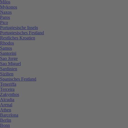
Milos
Mykonos
Naxos
Paros
Pico
Portugiesische Inseln
Portugiesisches Festland
Restliches Kroatien
Rhodos
Samos
Santorini
Sao Jorge
Sao Miguel
Sardinien
Sizilien
Spanisches Festland
Teneriffa
Terceira
Zakynthos
Alcudia
Arenal
Athen
Barcelona
Berlin
Bonn