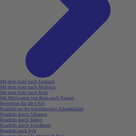
Mit dem Auto nach England
Mit dem Auto nach Mallorca
Mit dem Auto nach Rom
Mit Mietwagen von Rom nach Neapel
Reisetipps für die USA
Roadtrip an der französischen Atlantikküste
Roadtrip durch Albanien
Roadtrip durch Italien
Roadtrip durch Schottland
Roadtrip nach Sylt