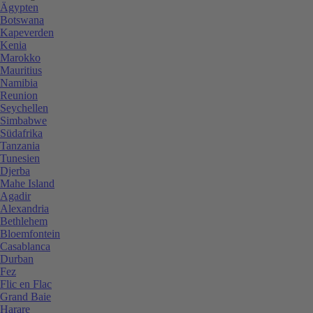
Ägypten
Botswana
Kapeverden
Kenia
Marokko
Mauritius
Namibia
Reunion
Seychellen
Simbabwe
Südafrika
Tanzania
Tunesien
Djerba
Mahe Island
Agadir
Alexandria
Bethlehem
Bloemfontein
Casablanca
Durban
Fez
Flic en Flac
Grand Baie
Harare