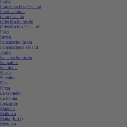
Flores
Französisches Festland
Fuerteventura
Gran Canaria
Griechische Inseln
Griechisches Festland
Ibiza
Istrien
Italienische Inseln
Italienisches Festland
Jandia
Kanarische Inseln
Karpathos
Kefalonia
Korfu
Korsika
Kos
Kreta
La Gomera
La Palma
Lanzarote
Madeira
Mallorca
Malta (Insel)
Menorca