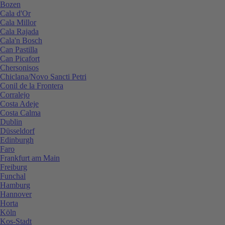
Bozen
Cala d'Or
Cala Millor
Cala Rajada
Cala'n Bosch
Can Pastilla
Can Picafort
Chersonisos
Chiclana/Novo Sancti Petri
Conil de la Frontera
Corralejo
Costa Adeje
Costa Calma
Dublin
Düsseldorf
Edinburgh
Faro
Frankfurt am Main
Freiburg
Funchal
Hamburg
Hannover
Horta
Köln
Kos-Stadt