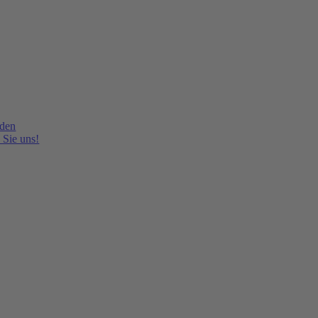
lden
 Sie uns!