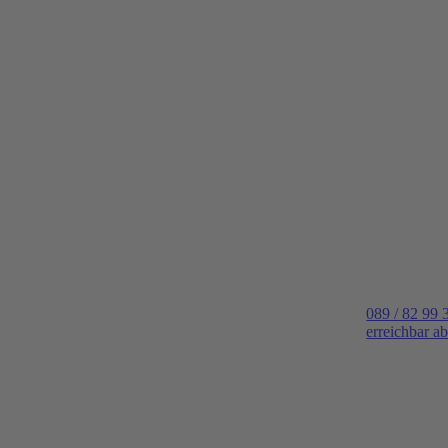
089 / 82 99 
erreichbar a