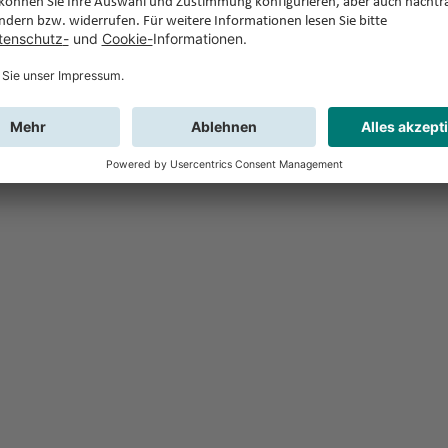
Feedback
Sie haben Fr
Buchung?