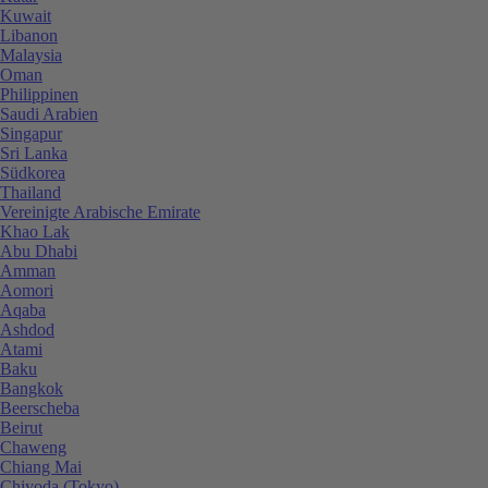
Kuwait
Libanon
Malaysia
Oman
Philippinen
Saudi Arabien
Singapur
Sri Lanka
Südkorea
Thailand
Vereinigte Arabische Emirate
Khao Lak
Abu Dhabi
Amman
Aomori
Aqaba
Ashdod
Atami
Baku
Bangkok
Beerscheba
Beirut
Chaweng
Chiang Mai
Chiyoda (Tokyo)