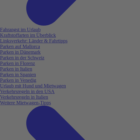
Fahrangst im Urlaub
Kraftstoffarten im Überblick
Linksverkehr: Länder & Fahrtipps
Parken auf Mallorca
Parken in Dänemark
Parken in der Schweiz
Parken in Florenz
Parken in Italien
Parken in Spanien
Parken in Venedig
Urlaub mit Hund und Mietwagen
Verkehrsregeln in den USA
Verkehrsregeln in Italien
Weitere Mietwagen-Tipps