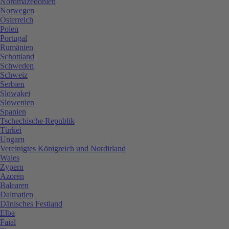
Nordmazedonien
Norwegen
Österreich
Polen
Portugal
Rumänien
Schottland
Schweden
Schweiz
Serbien
Slowakei
Slowenien
Spanien
Tschechische Republik
Türkei
Ungarn
Vereinigtes Königreich und Nordirland
Wales
Zypern
Azoren
Balearen
Dalmatien
Dänisches Festland
Elba
Faial