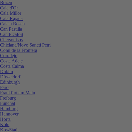
Bozen
Cala d'Or
Cala Millor
Cala Rajada
Cala'n Bosch
Can Pastilla
Can Picafort
Chersonisos
Chiclana/Novo Sancti Petri
Conil de la Frontera
Corralejo
Costa Adeje
Costa Calma
Dublin
Düsseldorf
Edinburgh
Faro
Frankfurt am Main
Freiburg
Funchal
Hamburg
Hannover
Horta
Köln
Kos-Stadt