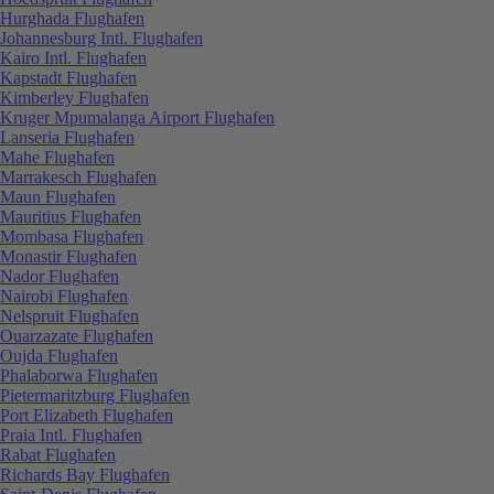
Hurghada Flughafen
Johannesburg Intl. Flughafen
Kairo Intl. Flughafen
Kapstadt Flughafen
Kimberley Flughafen
Kruger Mpumalanga Airport Flughafen
Lanseria Flughafen
Mahe Flughafen
Marrakesch Flughafen
Maun Flughafen
Mauritius Flughafen
Mombasa Flughafen
Monastir Flughafen
Nador Flughafen
Nairobi Flughafen
Nelspruit Flughafen
Ouarzazate Flughafen
Oujda Flughafen
Phalaborwa Flughafen
Pietermaritzburg Flughafen
Port Elizabeth Flughafen
Praia Intl. Flughafen
Rabat Flughafen
Richards Bay Flughafen