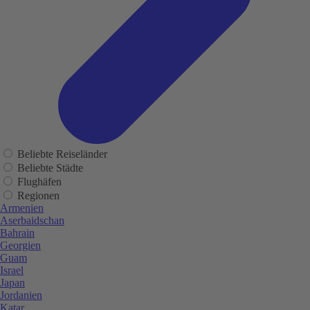
Beliebte Reiseländer
Beliebte Städte
Flughäfen
Regionen
Armenien
Aserbaidschan
Bahrain
Georgien
Guam
Israel
Japan
Jordanien
Katar