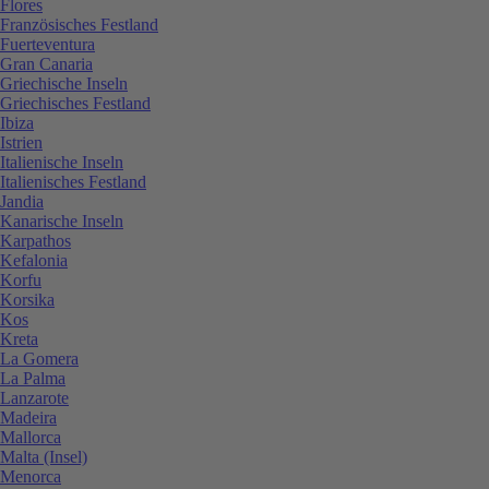
Flores
Französisches Festland
Fuerteventura
Gran Canaria
Griechische Inseln
Griechisches Festland
Ibiza
Istrien
Italienische Inseln
Italienisches Festland
Jandia
Kanarische Inseln
Karpathos
Kefalonia
Korfu
Korsika
Kos
Kreta
La Gomera
La Palma
Lanzarote
Madeira
Mallorca
Malta (Insel)
Menorca