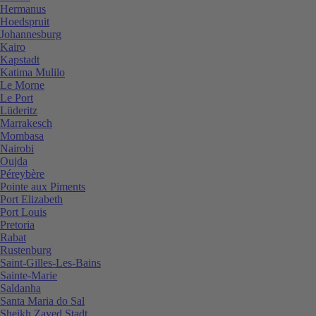
Hermanus
Hoedspruit
Johannesburg
Kairo
Kapstadt
Katima Mulilo
Le Morne
Le Port
Lüderitz
Marrakesch
Mombasa
Nairobi
Oujda
Péreybère
Pointe aux Piments
Port Elizabeth
Port Louis
Pretoria
Rabat
Rustenburg
Saint-Gilles-Les-Bains
Sainte-Marie
Saldanha
Santa Maria do Sal
Sheikh Zayed Stadt