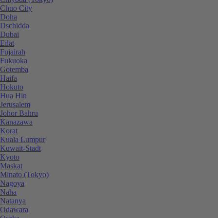
Chuo City
Doha
Dschidda
Dubai
Eilat
Fujairah
Fukuoka
Gotemba
Haifa
Hokuto
Hua Hin
Jerusalem
Johor Bahru
Kanazawa
Korat
Kuala Lumpur
Kuwait-Stadt
Kyoto
Maskat
Minato (Tokyo)
Nagoya
Naha
Natanya
Odawara