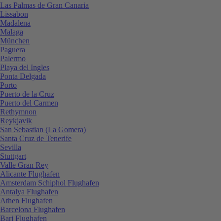
Las Palmas de Gran Canaria
Lissabon
Madalena
Malaga
München
Paguera
Palermo
Playa del Ingles
Ponta Delgada
Porto
Puerto de la Cruz
Puerto del Carmen
Rethymnon
Reykjavik
San Sebastian (La Gomera)
Santa Cruz de Tenerife
Sevilla
Stuttgart
Valle Gran Rey
Alicante Flughafen
Amsterdam Schiphol Flughafen
Antalya Flughafen
Athen Flughafen
Barcelona Flughafen
Bari Flughafen