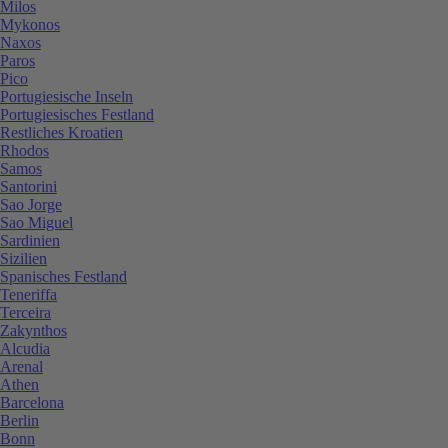
Milos
Mykonos
Naxos
Paros
Pico
Portugiesische Inseln
Portugiesisches Festland
Restliches Kroatien
Rhodos
Samos
Santorini
Sao Jorge
Sao Miguel
Sardinien
Sizilien
Spanisches Festland
Teneriffa
Terceira
Zakynthos
Alcudia
Arenal
Athen
Barcelona
Berlin
Bonn