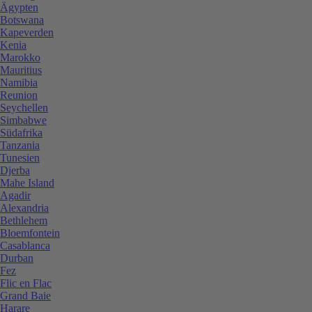
Ägypten
Botswana
Kapeverden
Kenia
Marokko
Mauritius
Namibia
Reunion
Seychellen
Simbabwe
Südafrika
Tanzania
Tunesien
Djerba
Mahe Island
Agadir
Alexandria
Bethlehem
Bloemfontein
Casablanca
Durban
Fez
Flic en Flac
Grand Baie
Harare