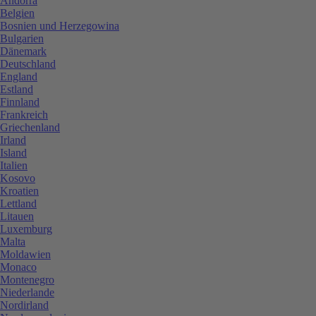
Andorra
Belgien
Bosnien und Herzegowina
Bulgarien
Dänemark
Deutschland
England
Estland
Finnland
Frankreich
Griechenland
Irland
Island
Italien
Kosovo
Kroatien
Lettland
Litauen
Luxemburg
Malta
Moldawien
Monaco
Montenegro
Niederlande
Nordirland