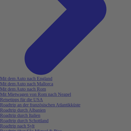
Mit dem Auto nach England
Mit dem Auto nach Mallorca
Mit dem Auto nach Rom
Mit Mietwagen von Rom nach Neapel
Reisetipps für die USA
Roadtrip an der französischen Atlantikküste
Roadtrip durch Albanien
Roadtrip durch Italien
Roadtrip durch Schottland
Roadtrip nach Sylt