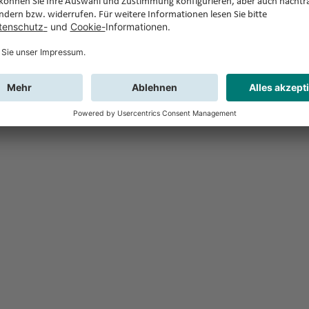
Feedback
Sie haben Fr
Buchung?