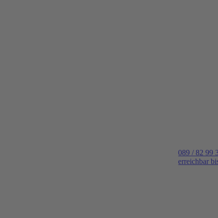
089 / 82 99 
erreichbar b