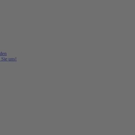
lden
 Sie uns!