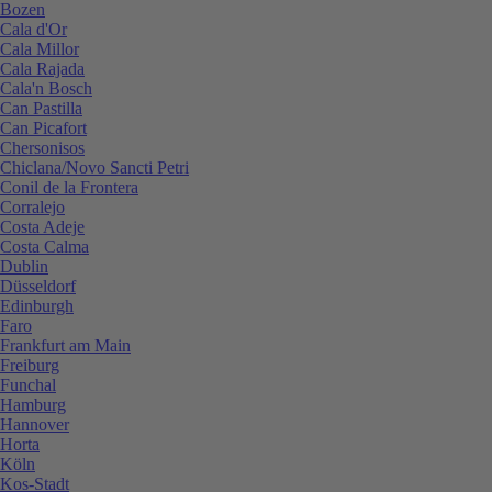
Bozen
Cala d'Or
Cala Millor
Cala Rajada
Cala'n Bosch
Can Pastilla
Can Picafort
Chersonisos
Chiclana/Novo Sancti Petri
Conil de la Frontera
Corralejo
Costa Adeje
Costa Calma
Dublin
Düsseldorf
Edinburgh
Faro
Frankfurt am Main
Freiburg
Funchal
Hamburg
Hannover
Horta
Köln
Kos-Stadt