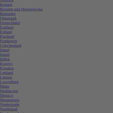
Andorra
Belgien
Bosnien und Herzegowina
Bulgarien
Dänemark
Deutschland
England
Estland
Finnland
Frankreich
Griechenland
Irland
Island
Italien
Kosovo
Kroatien
Lettland
Litauen
Luxemburg
Malta
Moldawien
Monaco
Montenegro
Niederlande
Nordirland