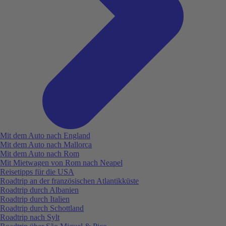
Mit dem Auto nach England
Mit dem Auto nach Mallorca
Mit dem Auto nach Rom
Mit Mietwagen von Rom nach Neapel
Reisetipps für die USA
Roadtrip an der französischen Atlantikküste
Roadtrip durch Albanien
Roadtrip durch Italien
Roadtrip durch Schottland
Roadtrip nach Sylt