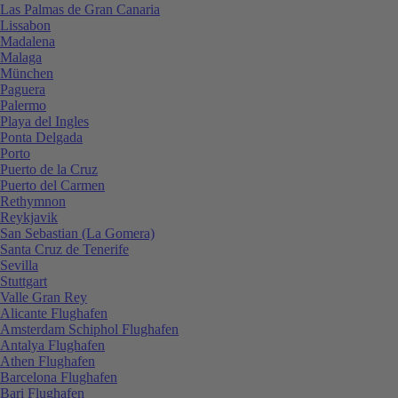
Las Palmas de Gran Canaria
Lissabon
Madalena
Malaga
München
Paguera
Palermo
Playa del Ingles
Ponta Delgada
Porto
Puerto de la Cruz
Puerto del Carmen
Rethymnon
Reykjavik
San Sebastian (La Gomera)
Santa Cruz de Tenerife
Sevilla
Stuttgart
Valle Gran Rey
Alicante Flughafen
Amsterdam Schiphol Flughafen
Antalya Flughafen
Athen Flughafen
Barcelona Flughafen
Bari Flughafen