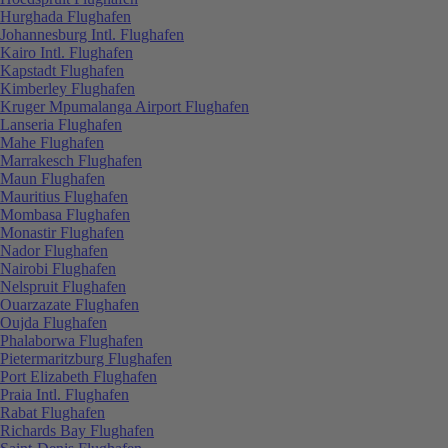
Hurghada Flughafen
Johannesburg Intl. Flughafen
Kairo Intl. Flughafen
Kapstadt Flughafen
Kimberley Flughafen
Kruger Mpumalanga Airport Flughafen
Lanseria Flughafen
Mahe Flughafen
Marrakesch Flughafen
Maun Flughafen
Mauritius Flughafen
Mombasa Flughafen
Monastir Flughafen
Nador Flughafen
Nairobi Flughafen
Nelspruit Flughafen
Ouarzazate Flughafen
Oujda Flughafen
Phalaborwa Flughafen
Pietermaritzburg Flughafen
Port Elizabeth Flughafen
Praia Intl. Flughafen
Rabat Flughafen
Richards Bay Flughafen