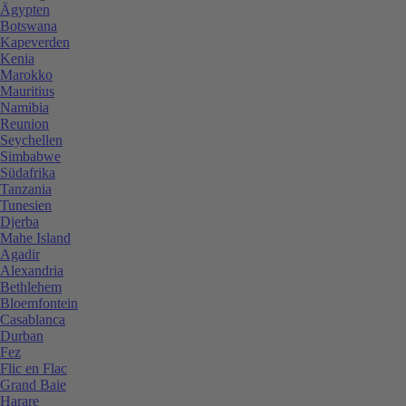
Ägypten
Botswana
Kapeverden
Kenia
Marokko
Mauritius
Namibia
Reunion
Seychellen
Simbabwe
Südafrika
Tanzania
Tunesien
Djerba
Mahe Island
Agadir
Alexandria
Bethlehem
Bloemfontein
Casablanca
Durban
Fez
Flic en Flac
Grand Baie
Harare