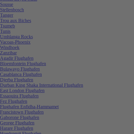
Sousse
Stellenbosch
Tanger
Trou aux Biches
Tsumeb
Tunis
Umhlanga Rocks
Vacoas-Phoenix
Windhoek
Zanzibar
Agadir Flughafen
Bloemfontein Flughafen
Bulawayo Flughafen
Casablanca Flughafen
Djerba Flughafen
Durban King Shaka International Flughafen
East London Flughafen
Essaouira Flughafen
Fez Flughafen
Flughafen Enfidha-Hammamet
Francistown Flughafen
Gaborone Flughafen
George Flughafen
Harare Flughafen
Hoedspruit Flughafen