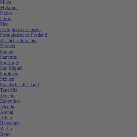
Milos
Mykonos
Naxos
Paros
Pico
Portugiesische Inseln
Portugiesisches Festland
Restliches Kroatien
Rhodos
Samos
Santorini
Sao Jorge
Sao Miguel
Sardinien
Sizilien
Spanisches Festland
Teneriffa
Terceira
Zakynthos
Alcudia
Arenal
Athen
Barcelona
Berlin
Bonn