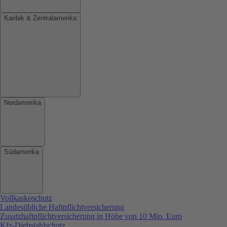
Karibik & Zentralamerika
Nordamerika
Südamerika
Vollkaskoschutz
Landesübliche Haftpflichtversicherung
Zusatzhaftpflichtversicherung in Höhe von 10 Mio. Euro
Kfz-Diebstahlschutz