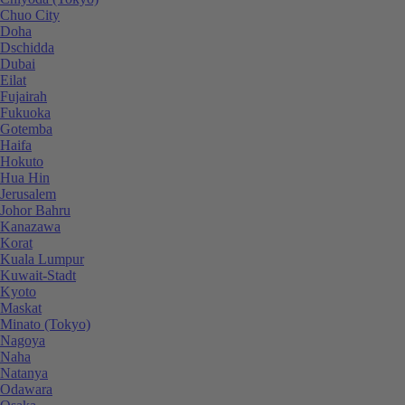
Chuo City
Doha
Dschidda
Dubai
Eilat
Fujairah
Fukuoka
Gotemba
Haifa
Hokuto
Hua Hin
Jerusalem
Johor Bahru
Kanazawa
Korat
Kuala Lumpur
Kuwait-Stadt
Kyoto
Maskat
Minato (Tokyo)
Nagoya
Naha
Natanya
Odawara