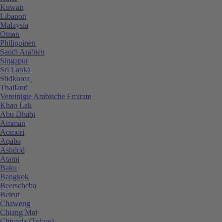
Kuwait
Libanon
Malaysia
Oman
Philippinen
Saudi Arabien
Singapur
Sri Lanka
Südkorea
Thailand
Vereinigte Arabische Emirate
Khao Lak
Abu Dhabi
Amman
Aomori
Aqaba
Ashdod
Atami
Baku
Bangkok
Beerscheba
Beirut
Chaweng
Chiang Mai
Chiyoda (Tokyo)