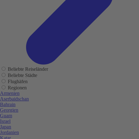
Beliebte Reiseländer
Beliebte Städte
Flughäfen
Regionen
Armenien
Aserbaidschan
Bahrain
Georgien
Guam
Israel
Japan
Jordanien
Katar