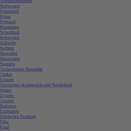
Nordmazedonien
Norwegen
Österreich
Polen
Portugal
Rumänien
Schottland
Schweden
Schweiz
Serbien
Slowakei
Slowenien
Spanien
Tschechische Republik
Türkei
Ungarn
Vereinigtes Königreich und Nordirland
Wales
Zypern
Azoren
Balearen
Dalmatien
Dänisches Festland
Elba
Faial