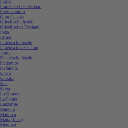
Flores
Französisches Festland
Fuerteventura
Gran Canaria
Griechische Inseln
Griechisches Festland
Ibiza
Istrien
Italienische Inseln
Italienisches Festland
Jandia
Kanarische Inseln
Karpathos
Kefalonia
Korfu
Korsika
Kos
Kreta
La Gomera
La Palma
Lanzarote
Madeira
Mallorca
Malta (Insel)
Menorca