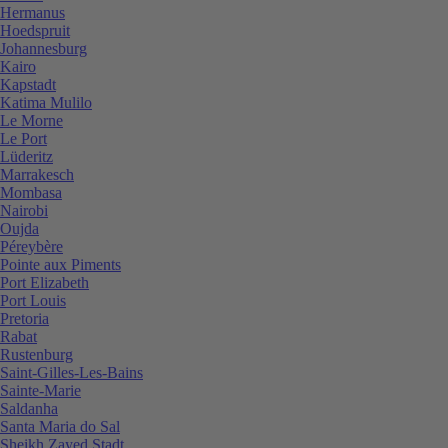
Hermanus
Hoedspruit
Johannesburg
Kairo
Kapstadt
Katima Mulilo
Le Morne
Le Port
Lüderitz
Marrakesch
Mombasa
Nairobi
Oujda
Péreybère
Pointe aux Piments
Port Elizabeth
Port Louis
Pretoria
Rabat
Rustenburg
Saint-Gilles-Les-Bains
Sainte-Marie
Saldanha
Santa Maria do Sal
Sheikh Zayed Stadt