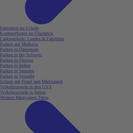
Fahrangst im Urlaub
Kraftstoffarten im Überblick
Linksverkehr: Länder & Fahrtipps
Parken auf Mallorca
Parken in Dänemark
Parken in der Schweiz
Parken in Florenz
Parken in Italien
Parken in Spanien
Parken in Venedig
Urlaub mit Hund und Mietwagen
Verkehrsregeln in den USA
Verkehrsregeln in Italien
Weitere Mietwagen-Tipps