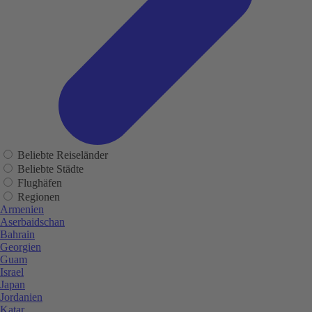
Beliebte Reiseländer
Beliebte Städte
Flughäfen
Regionen
Armenien
Aserbaidschan
Bahrain
Georgien
Guam
Israel
Japan
Jordanien
Katar