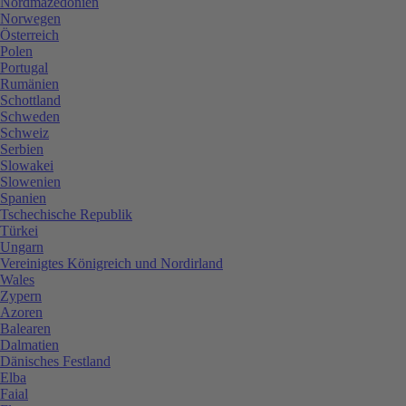
Nordmazedonien
Norwegen
Österreich
Polen
Portugal
Rumänien
Schottland
Schweden
Schweiz
Serbien
Slowakei
Slowenien
Spanien
Tschechische Republik
Türkei
Ungarn
Vereinigtes Königreich und Nordirland
Wales
Zypern
Azoren
Balearen
Dalmatien
Dänisches Festland
Elba
Faial