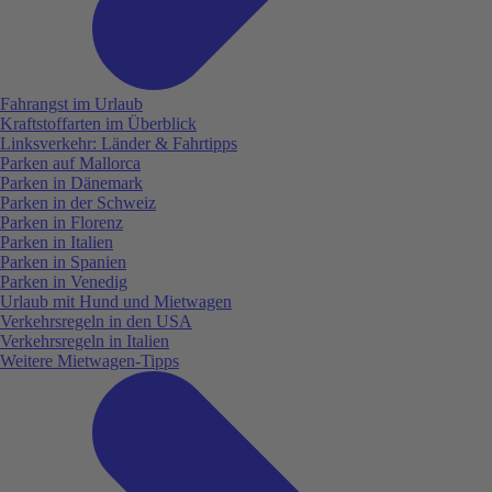
Fahrangst im Urlaub
Kraftstoffarten im Überblick
Linksverkehr: Länder & Fahrtipps
Parken auf Mallorca
Parken in Dänemark
Parken in der Schweiz
Parken in Florenz
Parken in Italien
Parken in Spanien
Parken in Venedig
Urlaub mit Hund und Mietwagen
Verkehrsregeln in den USA
Verkehrsregeln in Italien
Weitere Mietwagen-Tipps