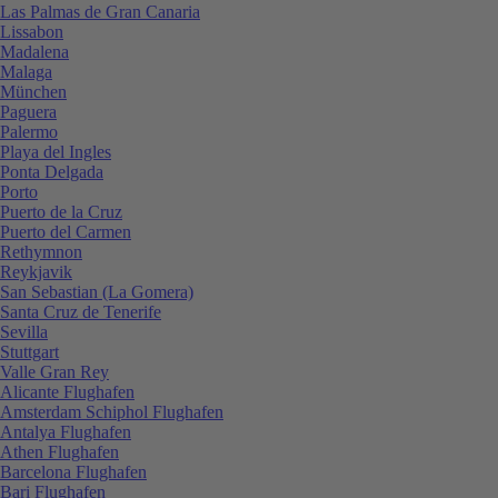
Las Palmas de Gran Canaria
Lissabon
Madalena
Malaga
München
Paguera
Palermo
Playa del Ingles
Ponta Delgada
Porto
Puerto de la Cruz
Puerto del Carmen
Rethymnon
Reykjavik
San Sebastian (La Gomera)
Santa Cruz de Tenerife
Sevilla
Stuttgart
Valle Gran Rey
Alicante Flughafen
Amsterdam Schiphol Flughafen
Antalya Flughafen
Athen Flughafen
Barcelona Flughafen
Bari Flughafen