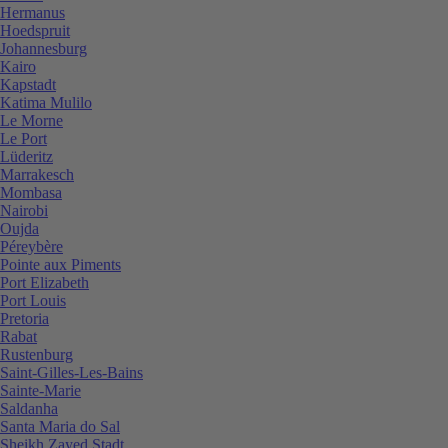
Hermanus
Hoedspruit
Johannesburg
Kairo
Kapstadt
Katima Mulilo
Le Morne
Le Port
Lüderitz
Marrakesch
Mombasa
Nairobi
Oujda
Péreybère
Pointe aux Piments
Port Elizabeth
Port Louis
Pretoria
Rabat
Rustenburg
Saint-Gilles-Les-Bains
Sainte-Marie
Saldanha
Santa Maria do Sal
Sheikh Zayed Stadt