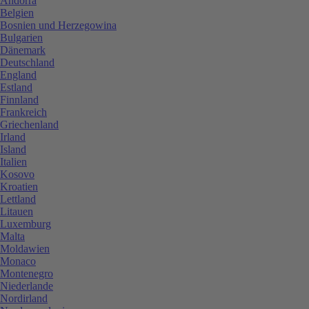
Andorra
Belgien
Bosnien und Herzegowina
Bulgarien
Dänemark
Deutschland
England
Estland
Finnland
Frankreich
Griechenland
Irland
Island
Italien
Kosovo
Kroatien
Lettland
Litauen
Luxemburg
Malta
Moldawien
Monaco
Montenegro
Niederlande
Nordirland