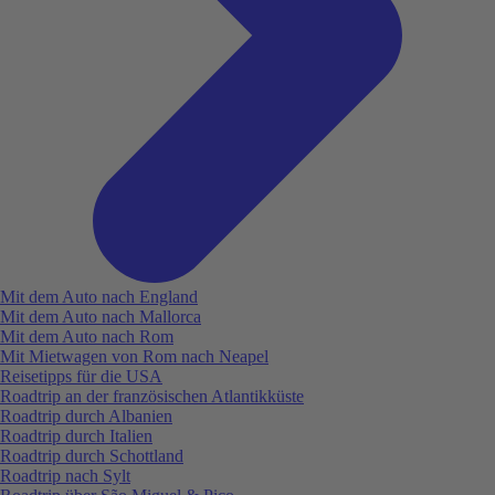
Mit dem Auto nach England
Mit dem Auto nach Mallorca
Mit dem Auto nach Rom
Mit Mietwagen von Rom nach Neapel
Reisetipps für die USA
Roadtrip an der französischen Atlantikküste
Roadtrip durch Albanien
Roadtrip durch Italien
Roadtrip durch Schottland
Roadtrip nach Sylt