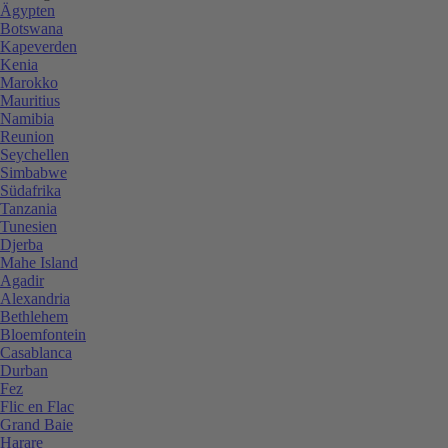
Ägypten
Botswana
Kapeverden
Kenia
Marokko
Mauritius
Namibia
Reunion
Seychellen
Simbabwe
Südafrika
Tanzania
Tunesien
Djerba
Mahe Island
Agadir
Alexandria
Bethlehem
Bloemfontein
Casablanca
Durban
Fez
Flic en Flac
Grand Baie
Harare