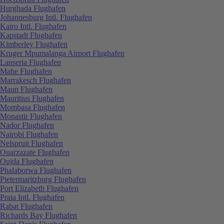
Hurghada Flughafen
Johannesburg Intl. Flughafen
Kairo Intl. Flughafen
Kapstadt Flughafen
Kimberley Flughafen
Kruger Mpumalanga Airport Flughafen
Lanseria Flughafen
Mahe Flughafen
Marrakesch Flughafen
Maun Flughafen
Mauritius Flughafen
Mombasa Flughafen
Monastir Flughafen
Nador Flughafen
Nairobi Flughafen
Nelspruit Flughafen
Ouarzazate Flughafen
Oujda Flughafen
Phalaborwa Flughafen
Pietermaritzburg Flughafen
Port Elizabeth Flughafen
Praia Intl. Flughafen
Rabat Flughafen
Richards Bay Flughafen