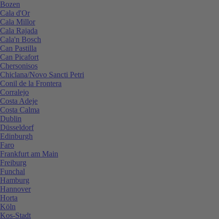
Bozen
Cala d'Or
Cala Millor
Cala Rajada
Cala'n Bosch
Can Pastilla
Can Picafort
Chersonisos
Chiclana/Novo Sancti Petri
Conil de la Frontera
Corralejo
Costa Adeje
Costa Calma
Dublin
Düsseldorf
Edinburgh
Faro
Frankfurt am Main
Freiburg
Funchal
Hamburg
Hannover
Horta
Köln
Kos-Stadt