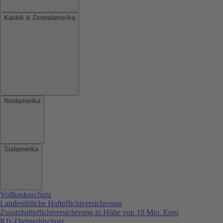
Karibik & Zentralamerika
Nordamerika
Südamerika
Vollkaskoschutz
Landesübliche Haftpflichtversicherung
Zusatzhaftpflichtversicherung in Höhe von 10 Mio. Euro
Kfz-Diebstahlschutz