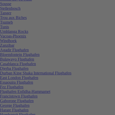
Sousse
Stellenbosch
Tanger
Trou aux Biches
Tsumeb
Tunis
Umhlanga Rocks
Vacoas-Phoenix
Windhoek
Zanzibar
Agadir Flughafen
Bloemfontein Flughafen
Bulawayo Flughafen
Casablanca Flughafen
Djerba Flughafen
Durban King Shaka International Flughafen
East London Flughafen
Essaouira Flughafen
Fez Flughafen
Flughafen Enfidha-Hammamet
Francistown Flughafen
Gaborone Flughafen
George Flughafen
Harare Flughafen
Hoedspruit Flughafen