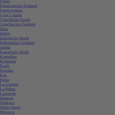
Flores
Französisches Festland
Fuerteventura
Gran Canaria
Griechische Inseln
Griechisches Festland
Ibiza
Istrien
Italienische Inseln
Italienisches Festland
Jandia
Kanarische Inseln
Karpathos
Kefalonia
Korfu
Korsika
Kos
Kreta
La Gomera
La Palma
Lanzarote
Madeira
Mallorca
Malta (Insel)
Menorca