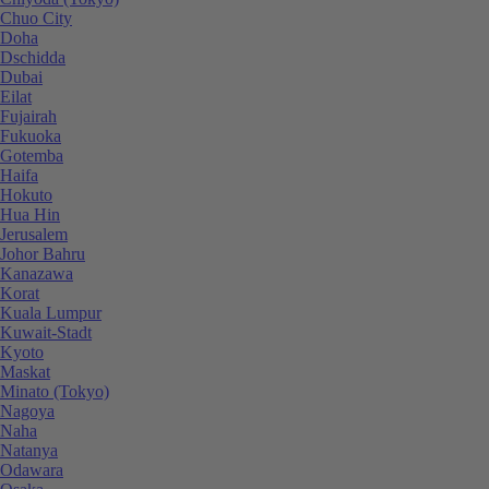
Chuo City
Doha
Dschidda
Dubai
Eilat
Fujairah
Fukuoka
Gotemba
Haifa
Hokuto
Hua Hin
Jerusalem
Johor Bahru
Kanazawa
Korat
Kuala Lumpur
Kuwait-Stadt
Kyoto
Maskat
Minato (Tokyo)
Nagoya
Naha
Natanya
Odawara