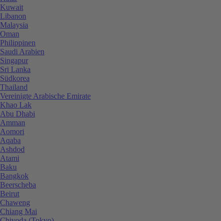
Kuwait
Libanon
Malaysia
Oman
Philippinen
Saudi Arabien
Singapur
Sri Lanka
Südkorea
Thailand
Vereinigte Arabische Emirate
Khao Lak
Abu Dhabi
Amman
Aomori
Aqaba
Ashdod
Atami
Baku
Bangkok
Beerscheba
Beirut
Chaweng
Chiang Mai
Chiyoda (Tokyo)