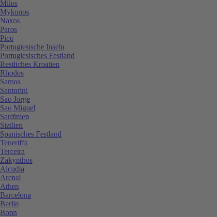
Milos
Mykonos
Naxos
Paros
Pico
Portugiesische Inseln
Portugiesisches Festland
Restliches Kroatien
Rhodos
Samos
Santorini
Sao Jorge
Sao Miguel
Sardinien
Sizilien
Spanisches Festland
Teneriffa
Terceira
Zakynthos
Alcudia
Arenal
Athen
Barcelona
Berlin
Bonn