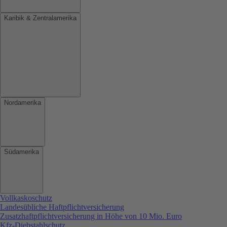
Karibik & Zentralamerika
Nordamerika
Südamerika
Vollkaskoschutz
Landesübliche Haftpflichtversicherung
Zusatzhaftpflichtversicherung in Höhe von 10 Mio. Euro
Kfz-Diebstahlschutz