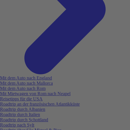
Mit dem Auto nach England
Mit dem Auto nach Mallorca
Mit dem Auto nach Rom
Mit Mietwagen von Rom nach Neapel
Reisetipps für die USA
Roadtrip an der französischen Atlantikküste
Roadtrip durch Albanien
Roadtrip durch Italien
Roadtrip durch Schottland
Roadtrip nach Sylt