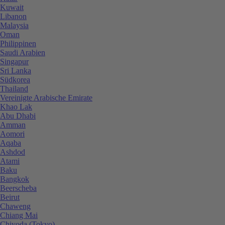
Kuwait
Libanon
Malaysia
Oman
Philippinen
Saudi Arabien
Singapur
Sri Lanka
Südkorea
Thailand
Vereinigte Arabische Emirate
Khao Lak
Abu Dhabi
Amman
Aomori
Aqaba
Ashdod
Atami
Baku
Bangkok
Beerscheba
Beirut
Chaweng
Chiang Mai
Chiyoda (Tokyo)