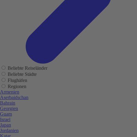
Beliebte Reiseländer
Beliebte Städte
Flughäfen
Regionen
Armenien
Aserbaidschan
Bahrain
Georgien
Guam
Israel
Japan
Jordanien
Katar