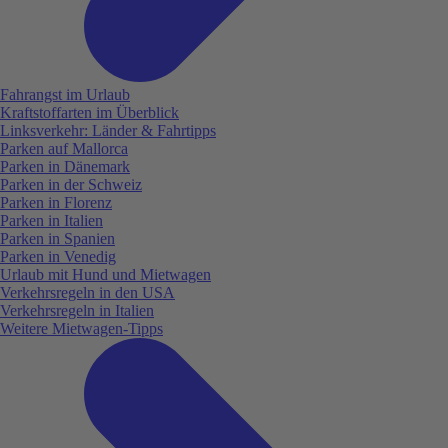
Fahrangst im Urlaub
Kraftstoffarten im Überblick
Linksverkehr: Länder & Fahrtipps
Parken auf Mallorca
Parken in Dänemark
Parken in der Schweiz
Parken in Florenz
Parken in Italien
Parken in Spanien
Parken in Venedig
Urlaub mit Hund und Mietwagen
Verkehrsregeln in den USA
Verkehrsregeln in Italien
Weitere Mietwagen-Tipps