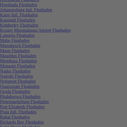
Hurghada Flughafen
Johannesburg Intl. Flughafen
Kairo Intl. Flughafen
Kapstadt Flughafen
Kimberley Flughafen
Kruger Mpumalanga Airport Flughafen
Lanseria Flughafen
Mahe Flughafen
Marrakesch Flughafen
Maun Flughafen
Mauritius Flughafen
Mombasa Flughafen
Monastir Flughafen
Nador Flughafen
Nairobi Flughafen
Nelspruit Flughafen
Ouarzazate Flughafen
Oujda Flughafen
Phalaborwa Flughafen
Pietermaritzburg Flughafen
Port Elizabeth Flughafen
Praia Intl. Flughafen
Rabat Flughafen
Richards Bay Flughafen