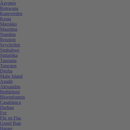
Ägypten
Botswana
Kapeverden
Kenia
Marokko
Mauritius
Namibia
Reunion
Seychellen
Simbabwe
Südafrika
Tanzania
Tunesien
Djerba
Mahe Island
Agadir
Alexandria
Bethlehem
Bloemfontein
Casablanca
Durban
Fez
Flic en Flac
Grand Baie
Harare