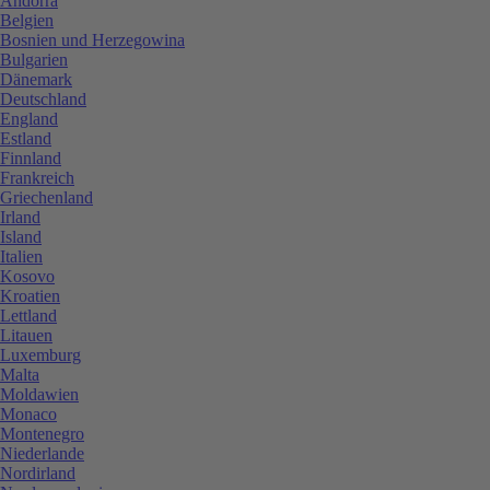
Andorra
Belgien
Bosnien und Herzegowina
Bulgarien
Dänemark
Deutschland
England
Estland
Finnland
Frankreich
Griechenland
Irland
Island
Italien
Kosovo
Kroatien
Lettland
Litauen
Luxemburg
Malta
Moldawien
Monaco
Montenegro
Niederlande
Nordirland