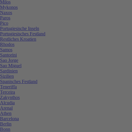
Milos
Mykonos
Naxos
Paros
Pico
Portugiesische Inseln
Portugiesisches Festland
Restliches Kroatien
Rhodos
Samos
Santorini
Sao Jorge
Sao Miguel
Sardinien
Sizilien
Spanisches Festland
Teneriffa
Terceira
Zakynthos
Alcudia
Arenal
Athen
Barcelona
Berlin
Bonn