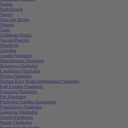
Sousse
Stellenbosch
Tanger
Trou aux Biches
Tsumeb
Tunis
Umhlanga Rocks
Vacoas-Phoenix
Windhoek
Zanzibar
Agadir Flughafen
Bloemfontein Flughafen
Bulawayo Flughafen
Casablanca Flughafen
Djerba Flughafen
Durban King Shaka International Flughafen
East London Flughafen
Essaouira Flughafen
Fez Flughafen
Flughafen Enfidha-Hammamet
Francistown Flughafen
Gaborone Flughafen
George Flughafen
Harare Flughafen
Hoedspruit Flughafen