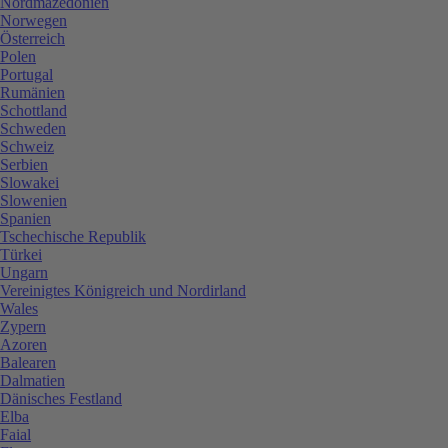
Nordmazedonien
Norwegen
Österreich
Polen
Portugal
Rumänien
Schottland
Schweden
Schweiz
Serbien
Slowakei
Slowenien
Spanien
Tschechische Republik
Türkei
Ungarn
Vereinigtes Königreich und Nordirland
Wales
Zypern
Azoren
Balearen
Dalmatien
Dänisches Festland
Elba
Faial