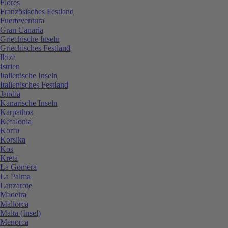
Flores
Französisches Festland
Fuerteventura
Gran Canaria
Griechische Inseln
Griechisches Festland
Ibiza
Istrien
Italienische Inseln
Italienisches Festland
Jandia
Kanarische Inseln
Karpathos
Kefalonia
Korfu
Korsika
Kos
Kreta
La Gomera
La Palma
Lanzarote
Madeira
Mallorca
Malta (Insel)
Menorca