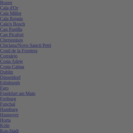
Bozen
Cala d'Or
Cala Millor
Cala Rajada
Cala'n Bosch
Can Pastilla
Can Picafort
Chersonisos
Chiclana/Novo Sancti Petri
Conil de la Frontera
Corralejo
Costa Adeje
Costa Calma
Dublin
Düsseldorf
Edinburgh
Faro
Frankfurt am Main
Freiburg
Funchal
Hamburg
Hannover
Horta
Köln
Kos-Stadt