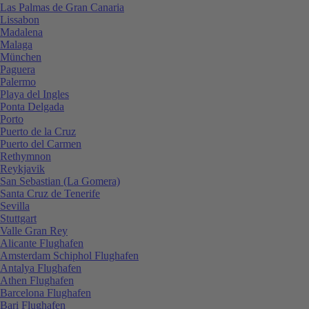
Las Palmas de Gran Canaria
Lissabon
Madalena
Malaga
München
Paguera
Palermo
Playa del Ingles
Ponta Delgada
Porto
Puerto de la Cruz
Puerto del Carmen
Rethymnon
Reykjavik
San Sebastian (La Gomera)
Santa Cruz de Tenerife
Sevilla
Stuttgart
Valle Gran Rey
Alicante Flughafen
Amsterdam Schiphol Flughafen
Antalya Flughafen
Athen Flughafen
Barcelona Flughafen
Bari Flughafen