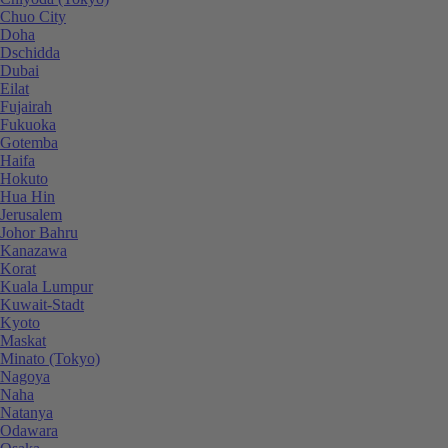
Chuo City
Doha
Dschidda
Dubai
Eilat
Fujairah
Fukuoka
Gotemba
Haifa
Hokuto
Hua Hin
Jerusalem
Johor Bahru
Kanazawa
Korat
Kuala Lumpur
Kuwait-Stadt
Kyoto
Maskat
Minato (Tokyo)
Nagoya
Naha
Natanya
Odawara