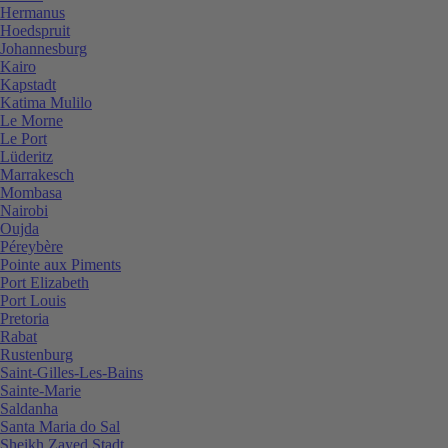
Hermanus
Hoedspruit
Johannesburg
Kairo
Kapstadt
Katima Mulilo
Le Morne
Le Port
Lüderitz
Marrakesch
Mombasa
Nairobi
Oujda
Péreybère
Pointe aux Piments
Port Elizabeth
Port Louis
Pretoria
Rabat
Rustenburg
Saint-Gilles-Les-Bains
Sainte-Marie
Saldanha
Santa Maria do Sal
Sheikh Zayed Stadt