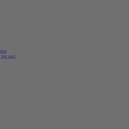
lden
 Sie uns!