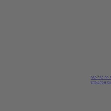
089 / 82 99 
erreichbar b