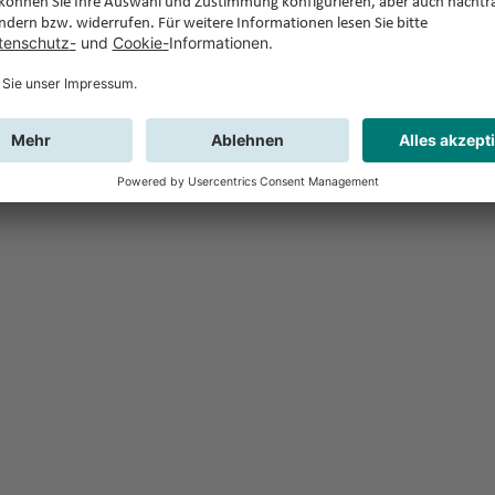
Feedback
Sie haben Fr
Buchung?