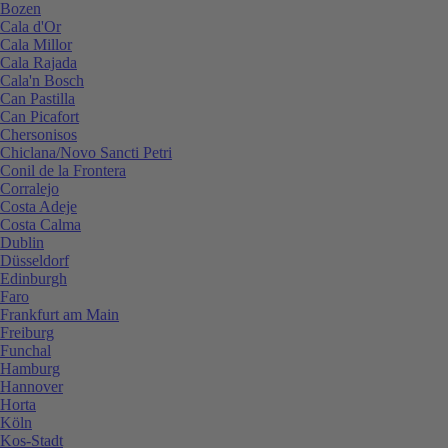
Bozen
Cala d'Or
Cala Millor
Cala Rajada
Cala'n Bosch
Can Pastilla
Can Picafort
Chersonisos
Chiclana/Novo Sancti Petri
Conil de la Frontera
Corralejo
Costa Adeje
Costa Calma
Dublin
Düsseldorf
Edinburgh
Faro
Frankfurt am Main
Freiburg
Funchal
Hamburg
Hannover
Horta
Köln
Kos-Stadt