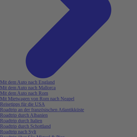
Mit dem Auto nach England
Mit dem Auto nach Mallorca
Mit dem Auto nach Rom
Mit Mietwagen von Rom nach Neapel
Reisetipps für die USA
Roadtrip an der französischen Atlantikküste
Roadtrip durch Albanien
Roadtrip durch Italien
Roadtrip durch Schottland
Roadtrip nach Sylt