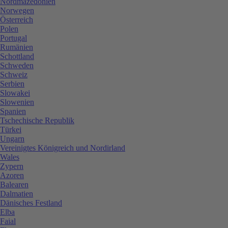
Nordmazedonien
Norwegen
Österreich
Polen
Portugal
Rumänien
Schottland
Schweden
Schweiz
Serbien
Slowakei
Slowenien
Spanien
Tschechische Republik
Türkei
Ungarn
Vereinigtes Königreich und Nordirland
Wales
Zypern
Azoren
Balearen
Dalmatien
Dänisches Festland
Elba
Faial