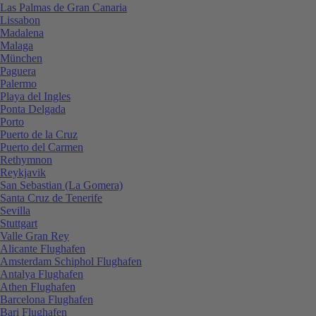
Las Palmas de Gran Canaria
Lissabon
Madalena
Malaga
München
Paguera
Palermo
Playa del Ingles
Ponta Delgada
Porto
Puerto de la Cruz
Puerto del Carmen
Rethymnon
Reykjavik
San Sebastian (La Gomera)
Santa Cruz de Tenerife
Sevilla
Stuttgart
Valle Gran Rey
Alicante Flughafen
Amsterdam Schiphol Flughafen
Antalya Flughafen
Athen Flughafen
Barcelona Flughafen
Bari Flughafen