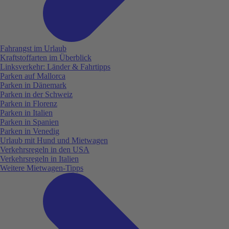
Fahrangst im Urlaub
Kraftstoffarten im Überblick
Linksverkehr: Länder & Fahrtipps
Parken auf Mallorca
Parken in Dänemark
Parken in der Schweiz
Parken in Florenz
Parken in Italien
Parken in Spanien
Parken in Venedig
Urlaub mit Hund und Mietwagen
Verkehrsregeln in den USA
Verkehrsregeln in Italien
Weitere Mietwagen-Tipps