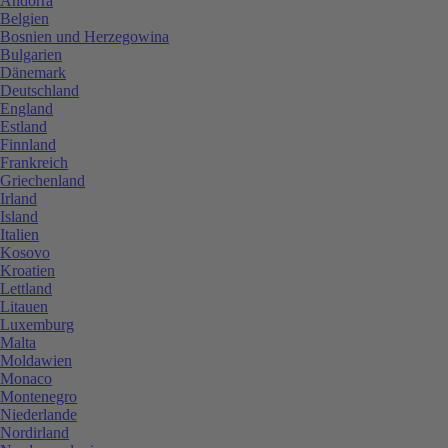
Andorra
Belgien
Bosnien und Herzegowina
Bulgarien
Dänemark
Deutschland
England
Estland
Finnland
Frankreich
Griechenland
Irland
Island
Italien
Kosovo
Kroatien
Lettland
Litauen
Luxemburg
Malta
Moldawien
Monaco
Montenegro
Niederlande
Nordirland