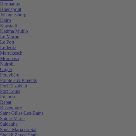
Hermanus
Hoedspruit
Johannesburg
Kairo
Kapstadt
Katima Mulilo
Le Morne
Le Port
Lüderitz
Marrakesch
Mombasa
Nairobi
Oujda
Péreybère
Pointe aux Piments
Port Elizabeth
Port Louis
Pretoria
Rabat
Rustenburg
Saint-Gilles-Les-Bains
Sainte-Marie
Saldanha
Santa Maria do Sal
Sheikh Zayed Stadt