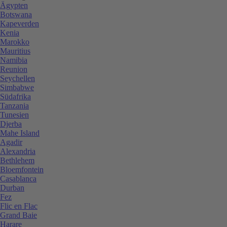
Ägypten
Botswana
Kapeverden
Kenia
Marokko
Mauritius
Namibia
Reunion
Seychellen
Simbabwe
Südafrika
Tanzania
Tunesien
Djerba
Mahe Island
Agadir
Alexandria
Bethlehem
Bloemfontein
Casablanca
Durban
Fez
Flic en Flac
Grand Baie
Harare