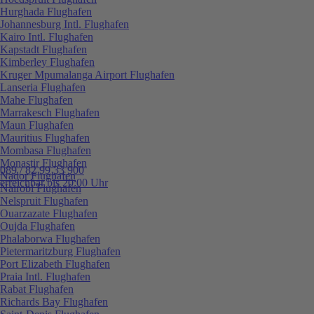
Hurghada Flughafen
Johannesburg Intl. Flughafen
Kairo Intl. Flughafen
Kapstadt Flughafen
Kimberley Flughafen
Kruger Mpumalanga Airport Flughafen
Lanseria Flughafen
Mahe Flughafen
Marrakesch Flughafen
Maun Flughafen
Mauritius Flughafen
Mombasa Flughafen
Monastir Flughafen
089 / 82 99 33 900
Nador Flughafen
erreichbar bis 20:00 Uhr
Nairobi Flughafen
Nelspruit Flughafen
Ouarzazate Flughafen
Oujda Flughafen
Phalaborwa Flughafen
Pietermaritzburg Flughafen
Port Elizabeth Flughafen
Praia Intl. Flughafen
Rabat Flughafen
Richards Bay Flughafen