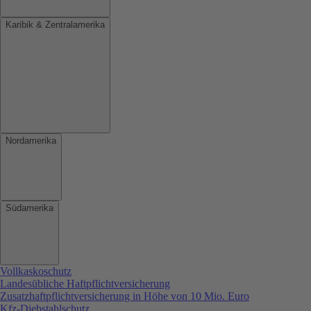
Karibik & Zentralamerika
Nordamerika
Südamerika
Vollkaskoschutz
Landesübliche Haftpflichtversicherung
Zusatzhaftpflichtversicherung in Höhe von 10 Mio. Euro
Kfz-Diebstahlschutz