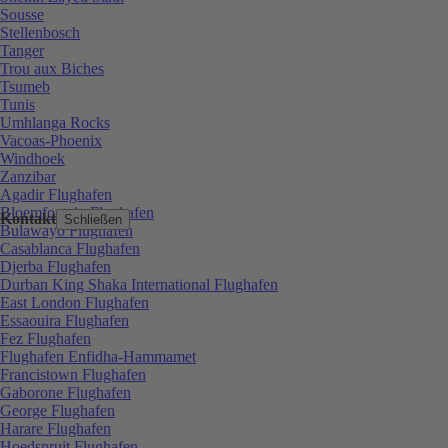
Sousse
Stellenbosch
Tanger
Trou aux Biches
Tsumeb
Tunis
Umhlanga Rocks
Vacoas-Phoenix
Windhoek
Zanzibar
Agadir Flughafen
Bloemfontein Flughafen
Kontakt
Schließen
Bulawayo Flughafen
Casablanca Flughafen
Djerba Flughafen
Durban King Shaka International Flughafen
East London Flughafen
Essaouira Flughafen
Fez Flughafen
Flughafen Enfidha-Hammamet
Francistown Flughafen
Gaborone Flughafen
George Flughafen
Harare Flughafen
Hoedspruit Flughafen