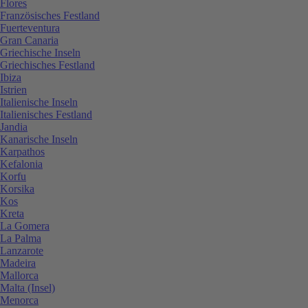
Flores
Französisches Festland
Fuerteventura
Gran Canaria
Griechische Inseln
Griechisches Festland
Ibiza
Istrien
Italienische Inseln
Italienisches Festland
Jandia
Kanarische Inseln
Karpathos
Kefalonia
Korfu
Korsika
Kos
Kreta
La Gomera
La Palma
Lanzarote
Madeira
Mallorca
Malta (Insel)
Menorca