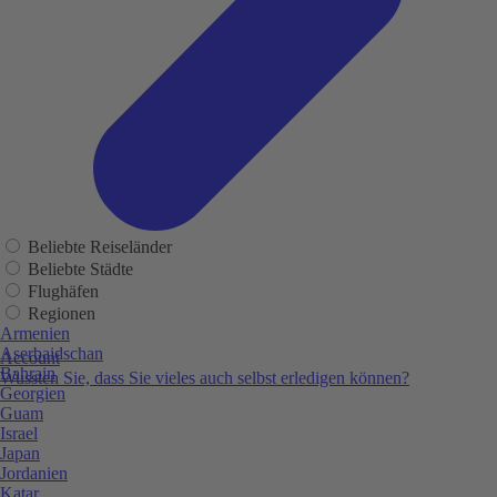
Beliebte Reiseländer
Beliebte Städte
Flughäfen
Regionen
Armenien
Aserbaidschan
Account
Bahrain
Wussten Sie, dass Sie vieles auch selbst erledigen können?
Georgien
Guam
Israel
Japan
Jordanien
Katar