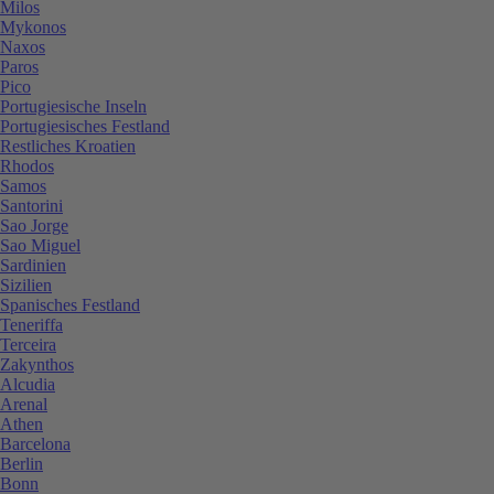
Milos
Mykonos
Naxos
Paros
Pico
Portugiesische Inseln
Portugiesisches Festland
Restliches Kroatien
Rhodos
Samos
Santorini
Sao Jorge
Sao Miguel
Sardinien
Sizilien
Spanisches Festland
Teneriffa
Terceira
Zakynthos
Alcudia
Arenal
Athen
Barcelona
Berlin
Bonn