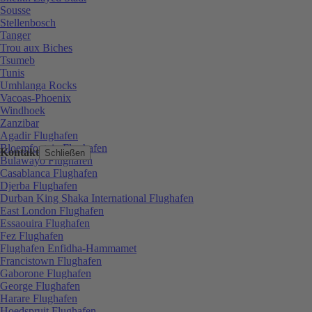
Sousse
Stellenbosch
Tanger
Trou aux Biches
Tsumeb
Tunis
Umhlanga Rocks
Vacoas-Phoenix
Windhoek
Zanzibar
Agadir Flughafen
Bloemfontein Flughafen
Kontakt
Schließen
Bulawayo Flughafen
Casablanca Flughafen
Djerba Flughafen
Durban King Shaka International Flughafen
East London Flughafen
Essaouira Flughafen
Fez Flughafen
Flughafen Enfidha-Hammamet
Francistown Flughafen
Gaborone Flughafen
George Flughafen
Harare Flughafen
Hoedspruit Flughafen