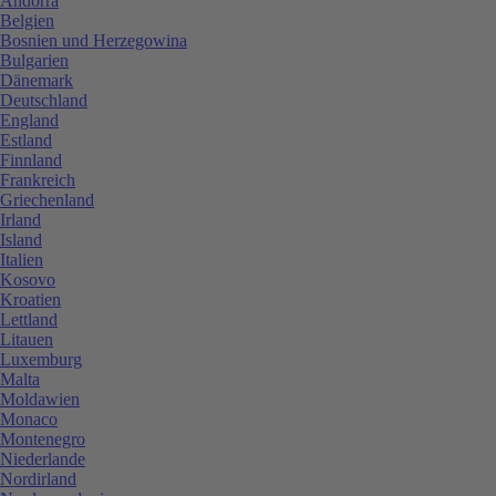
Andorra
Belgien
Bosnien und Herzegowina
Bulgarien
Dänemark
Deutschland
England
Estland
Finnland
Frankreich
Griechenland
Irland
Island
Italien
Kosovo
Kroatien
Lettland
Litauen
Luxemburg
Malta
Moldawien
Monaco
Montenegro
Niederlande
Nordirland