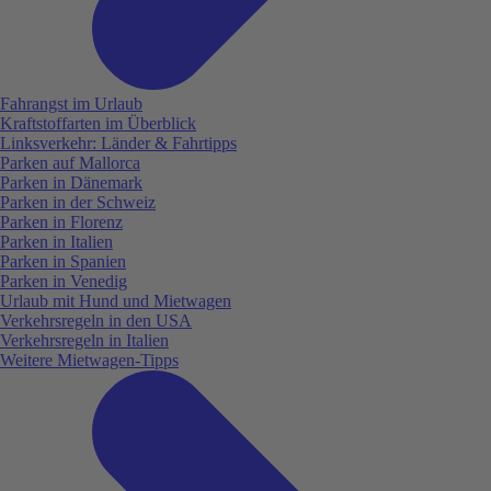
Fahrangst im Urlaub
Kraftstoffarten im Überblick
Linksverkehr: Länder & Fahrtipps
Parken auf Mallorca
Parken in Dänemark
Parken in der Schweiz
Parken in Florenz
Parken in Italien
Parken in Spanien
Parken in Venedig
Urlaub mit Hund und Mietwagen
Verkehrsregeln in den USA
Verkehrsregeln in Italien
Weitere Mietwagen-Tipps