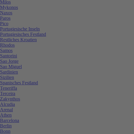
Milos
Mykonos
Naxos
Paros
Pico
Portugiesische Inseln
Portugiesisches Festland
Restliches Kroatien
Rhodos
Samos
Santorini
Sao Jorge
Sao Miguel
Sardinien
Sizilien
Spanisches Festland
Teneriffa
Terceira
Zakynthos
Alcudia
Arenal
Athen
Barcelona
Berlin
Bonn