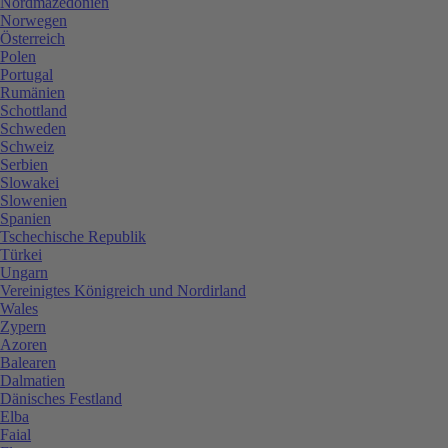
Nordmazedonien
Norwegen
Österreich
Polen
Portugal
Rumänien
Schottland
Schweden
Schweiz
Serbien
Slowakei
Slowenien
Spanien
Tschechische Republik
Türkei
Ungarn
Vereinigtes Königreich und Nordirland
Wales
Zypern
Azoren
Balearen
Dalmatien
Dänisches Festland
Elba
Faial