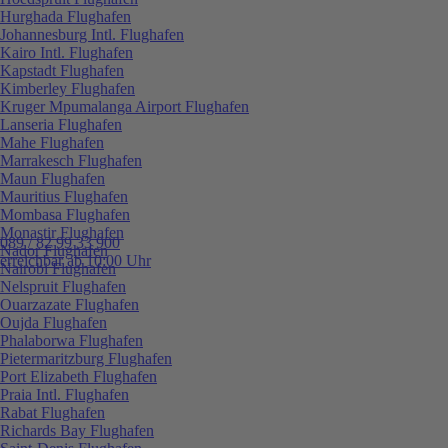
Hurghada Flughafen
Johannesburg Intl. Flughafen
Kairo Intl. Flughafen
Kapstadt Flughafen
Kimberley Flughafen
Kruger Mpumalanga Airport Flughafen
Lanseria Flughafen
Mahe Flughafen
Marrakesch Flughafen
Maun Flughafen
Mauritius Flughafen
Mombasa Flughafen
Monastir Flughafen
089 / 82 99 33 900
Nador Flughafen
erreichbar ab 10:00 Uhr
Nairobi Flughafen
Nelspruit Flughafen
Ouarzazate Flughafen
Oujda Flughafen
Phalaborwa Flughafen
Pietermaritzburg Flughafen
Port Elizabeth Flughafen
Praia Intl. Flughafen
Rabat Flughafen
Richards Bay Flughafen