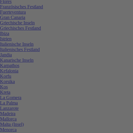
Flores
Französisches Festland
Fuerteventura
Gran Canaria
Griechische Inseln
Griechisches Festland
Ibiza
Istrien
Italienische Inseln
Italienisches Festland
Jandia
Kanarische Inseln
Karpathos
Kefalonia
Korfu
Korsika
Kos
Kreta
La Gomera
La Palma
Lanzarote
Madeira
Mallorca
Malta (Insel)
Menorca