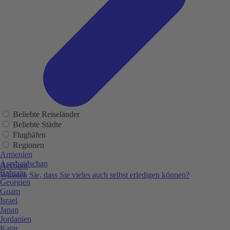
Beliebte Reiseländer
Beliebte Städte
Flughäfen
Regionen
Armenien
Aserbaidschan
Account
Bahrain
Wussten Sie, dass Sie vieles auch selbst erledigen können?
Georgien
Guam
Israel
Japan
Jordanien
Katar