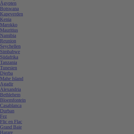
Ägypten
Botswana
Kapeverden
Kenia
Marokko
Mauritius
Namibia
Reunion
Seychellen
Simbabwe
Südafrika
Tanzania
Tunesien
Djerba
Mahe Island
Agadir
Alexandria
Bethlehem
Bloemfontein
Casablanca
Durban
Fez
Flic en Flac
Grand Baie
Harare