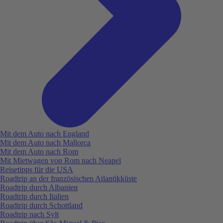
Mit dem Auto nach England
Mit dem Auto nach Mallorca
Mit dem Auto nach Rom
Mit Mietwagen von Rom nach Neapel
Reisetipps für die USA
Roadtrip an der französischen Atlantikküste
Roadtrip durch Albanien
Roadtrip durch Italien
Roadtrip durch Schottland
Roadtrip nach Sylt