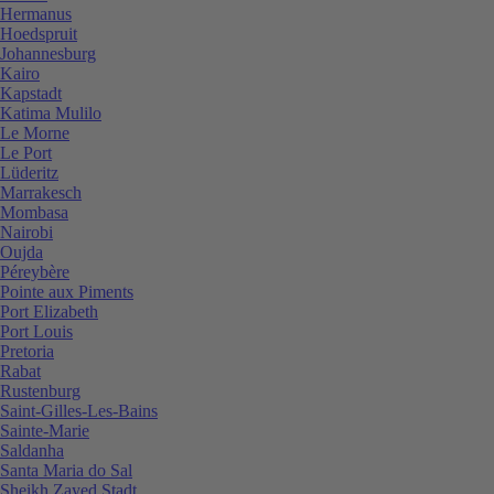
Hermanus
Hoedspruit
Johannesburg
Kairo
Kapstadt
Katima Mulilo
Le Morne
Le Port
Lüderitz
Marrakesch
Mombasa
Nairobi
Oujda
Péreybère
Pointe aux Piments
Port Elizabeth
Port Louis
Pretoria
Rabat
Rustenburg
Saint-Gilles-Les-Bains
Sainte-Marie
Saldanha
Santa Maria do Sal
Sheikh Zayed Stadt