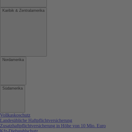
Karibik & Zentralamerika
Nordamerika
Südamerika
Vollkaskoschutz
Landesübliche Haftpflichtversicherung
Zusatzhaftpflichtversicherung in Höhe von 10 Mio. Euro
Kfz-Diebstahlschutz