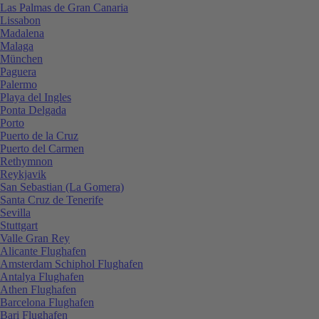
Las Palmas de Gran Canaria
Lissabon
Madalena
Malaga
München
Paguera
Palermo
Playa del Ingles
Ponta Delgada
Porto
Puerto de la Cruz
Puerto del Carmen
Rethymnon
Reykjavik
San Sebastian (La Gomera)
Santa Cruz de Tenerife
Sevilla
Stuttgart
Valle Gran Rey
Alicante Flughafen
Amsterdam Schiphol Flughafen
Antalya Flughafen
Athen Flughafen
Barcelona Flughafen
Bari Flughafen