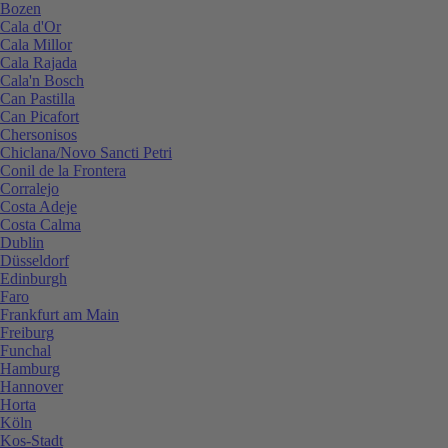
Bozen
Cala d'Or
Cala Millor
Cala Rajada
Cala'n Bosch
Can Pastilla
Can Picafort
Chersonisos
Chiclana/Novo Sancti Petri
Conil de la Frontera
Corralejo
Costa Adeje
Costa Calma
Dublin
Düsseldorf
Edinburgh
Faro
Frankfurt am Main
Freiburg
Funchal
Hamburg
Hannover
Horta
Köln
Kos-Stadt