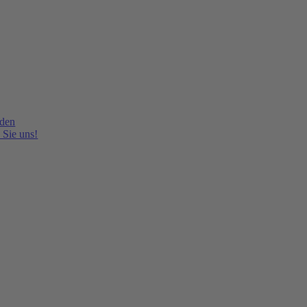
lden
 Sie uns!