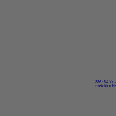
089 / 82 99 
erreichbar b