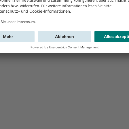
Feedback
Sie haben Fr
Buchung?