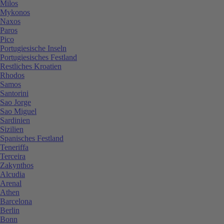
Milos
Mykonos
Naxos
Paros
Pico
Portugiesische Inseln
Portugiesisches Festland
Restliches Kroatien
Rhodos
Samos
Santorini
Sao Jorge
Sao Miguel
Sardinien
Sizilien
Spanisches Festland
Teneriffa
Terceira
Zakynthos
Alcudia
Arenal
Athen
Barcelona
Berlin
Bonn