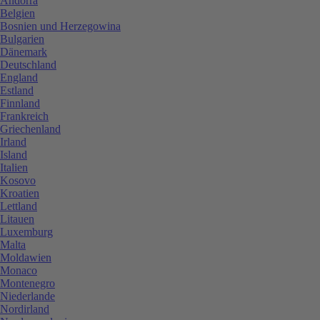
Andorra
Belgien
Bosnien und Herzegowina
Bulgarien
Dänemark
Deutschland
England
Estland
Finnland
Frankreich
Griechenland
Irland
Island
Italien
Kosovo
Kroatien
Lettland
Litauen
Luxemburg
Malta
Moldawien
Monaco
Montenegro
Niederlande
Nordirland