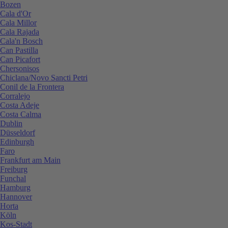
Bozen
Cala d'Or
Cala Millor
Cala Rajada
Cala'n Bosch
Can Pastilla
Can Picafort
Chersonisos
Chiclana/Novo Sancti Petri
Conil de la Frontera
Corralejo
Costa Adeje
Costa Calma
Dublin
Düsseldorf
Edinburgh
Faro
Frankfurt am Main
Freiburg
Funchal
Hamburg
Hannover
Horta
Köln
Kos-Stadt