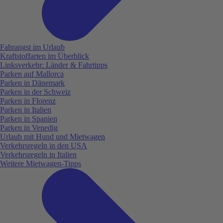
Fahrangst im Urlaub
Kraftstoffarten im Überblick
Linksverkehr: Länder & Fahrtipps
Parken auf Mallorca
Parken in Dänemark
Parken in der Schweiz
Parken in Florenz
Parken in Italien
Parken in Spanien
Parken in Venedig
Urlaub mit Hund und Mietwagen
Verkehrsregeln in den USA
Verkehrsregeln in Italien
Weitere Mietwagen-Tipps