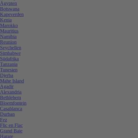
Ägypten
Botswana
Kapeverden
Kenia
Marokko
Mauritius
Namibia
Reunion
Seychellen
Simbabwe
Südafrika
Tanzania
Tunesien
Djerba
Mahe Island
Agadir
Alexandria
Bethlehem
Bloemfontein
Casablanca
Durban
Fez
Flic en Flac
Grand Baie
Harare