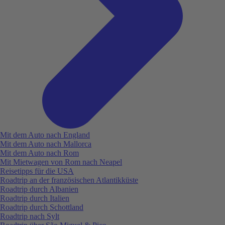
Mit dem Auto nach England
Mit dem Auto nach Mallorca
Mit dem Auto nach Rom
Mit Mietwagen von Rom nach Neapel
Reisetipps für die USA
Roadtrip an der französischen Atlantikküste
Roadtrip durch Albanien
Roadtrip durch Italien
Roadtrip durch Schottland
Roadtrip nach Sylt