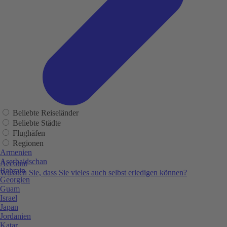
Beliebte Reiseländer
Beliebte Städte
Flughäfen
Regionen
Armenien
Aserbaidschan
Account
Bahrain
Wussten Sie, dass Sie vieles auch selbst erledigen können?
Georgien
Guam
Israel
Japan
Jordanien
Katar