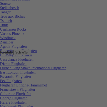
Sousse
Stellenbosch
Tanger
Trou aux Biches
Tsumeb
Tunis
Umhlanga Rocks
Vacoas-Phoenix
Windhoek
Zanzibar
Agadir Flughafen
Bloemfontein Flughafen
Kontakt
Schließen
Bulawayo Flughafen
Casablanca Flughafen
Djerba Flughafen
Durban King Shaka International Flughafen
East London Flughafen
Essaouira Flughafen
Fez Flughafen
Flughafen Enfidha-Hammamet
Francistown Flughafen
Gaborone Flughafen
George Flughafen
Harare Flughafen
Hoedspruit Flughafen