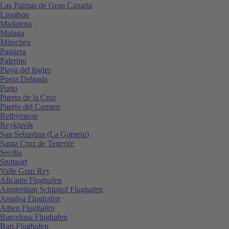
Las Palmas de Gran Canaria
Lissabon
Madalena
Malaga
München
Paguera
Palermo
Playa del Ingles
Ponta Delgada
Porto
Puerto de la Cruz
Puerto del Carmen
Rethymnon
Reykjavik
San Sebastian (La Gomera)
Santa Cruz de Tenerife
Sevilla
Stuttgart
Valle Gran Rey
Alicante Flughafen
Amsterdam Schiphol Flughafen
Antalya Flughafen
Athen Flughafen
Barcelona Flughafen
Bari Flughafen