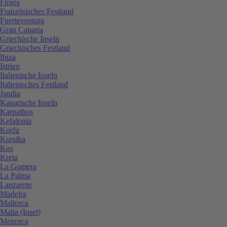
Flores
Französisches Festland
Fuerteventura
Gran Canaria
Griechische Inseln
Griechisches Festland
Ibiza
Istrien
Italienische Inseln
Italienisches Festland
Jandia
Kanarische Inseln
Karpathos
Kefalonia
Korfu
Korsika
Kos
Kreta
La Gomera
La Palma
Lanzarote
Madeira
Mallorca
Malta (Insel)
Menorca