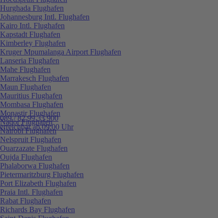
Hurghada Flughafen
Johannesburg Intl. Flughafen
Kairo Intl. Flughafen
Kapstadt Flughafen
Kimberley Flughafen
Kruger Mpumalanga Airport Flughafen
Lanseria Flughafen
Mahe Flughafen
Marrakesch Flughafen
Maun Flughafen
Mauritius Flughafen
Mombasa Flughafen
Monastir Flughafen
089 / 82 99 33 900
Nador Flughafen
erreichbar ab 09:00 Uhr
Nairobi Flughafen
Nelspruit Flughafen
Ouarzazate Flughafen
Oujda Flughafen
Phalaborwa Flughafen
Pietermaritzburg Flughafen
Port Elizabeth Flughafen
Praia Intl. Flughafen
Rabat Flughafen
Richards Bay Flughafen