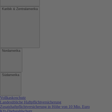
Karibik & Zentralamerika
Nordamerika
Südamerika
Vollkaskoschutz
Landesübliche Haftpflichtversicherung
Zusatzhaftpflichtversicherung in Höhe von 10 Mio. Euro
Kfz-Diebstahlschutz