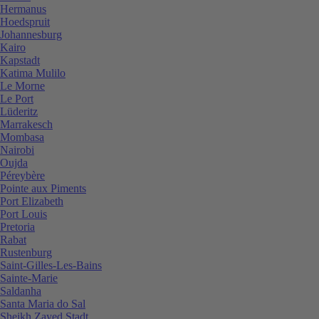
Hermanus
Hoedspruit
Johannesburg
Kairo
Kapstadt
Katima Mulilo
Le Morne
Le Port
Lüderitz
Marrakesch
Mombasa
Nairobi
Oujda
Péreybère
Pointe aux Piments
Port Elizabeth
Port Louis
Pretoria
Rabat
Rustenburg
Saint-Gilles-Les-Bains
Sainte-Marie
Saldanha
Santa Maria do Sal
Sheikh Zayed Stadt