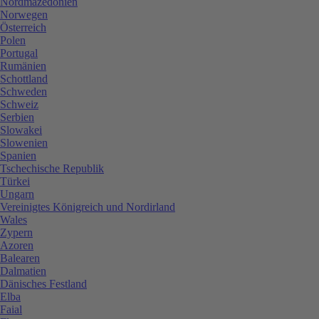
Nordmazedonien
Norwegen
Österreich
Polen
Portugal
Rumänien
Schottland
Schweden
Schweiz
Serbien
Slowakei
Slowenien
Spanien
Tschechische Republik
Türkei
Ungarn
Vereinigtes Königreich und Nordirland
Wales
Zypern
Azoren
Balearen
Dalmatien
Dänisches Festland
Elba
Faial