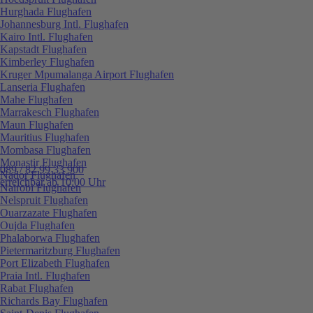
Hurghada Flughafen
Johannesburg Intl. Flughafen
Kairo Intl. Flughafen
Kapstadt Flughafen
Kimberley Flughafen
Kruger Mpumalanga Airport Flughafen
Lanseria Flughafen
Mahe Flughafen
Marrakesch Flughafen
Maun Flughafen
Mauritius Flughafen
Mombasa Flughafen
Monastir Flughafen
089 / 82 99 33 900
Nador Flughafen
erreichbar ab 10:00 Uhr
Nairobi Flughafen
Nelspruit Flughafen
Ouarzazate Flughafen
Oujda Flughafen
Phalaborwa Flughafen
Pietermaritzburg Flughafen
Port Elizabeth Flughafen
Praia Intl. Flughafen
Rabat Flughafen
Richards Bay Flughafen