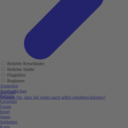
Beliebte Reiseländer
Beliebte Städte
Flughäfen
Regionen
Armenien
Aserbaidschan
Account
Bahrain
Wussten Sie, dass Sie vieles auch selbst erledigen können?
Georgien
Guam
Israel
Japan
Jordanien
Katar