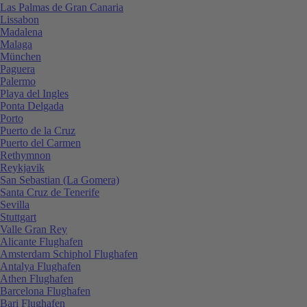
Las Palmas de Gran Canaria
Lissabon
Madalena
Malaga
München
Paguera
Palermo
Playa del Ingles
Ponta Delgada
Porto
Puerto de la Cruz
Puerto del Carmen
Rethymnon
Reykjavik
San Sebastian (La Gomera)
Santa Cruz de Tenerife
Sevilla
Stuttgart
Valle Gran Rey
Alicante Flughafen
Amsterdam Schiphol Flughafen
Antalya Flughafen
Athen Flughafen
Barcelona Flughafen
Bari Flughafen