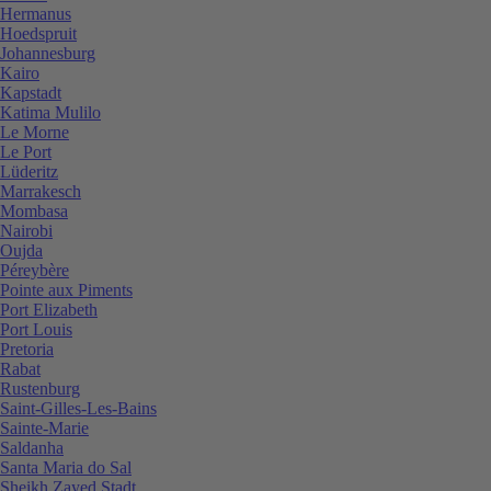
Hermanus
Hoedspruit
Johannesburg
Kairo
Kapstadt
Katima Mulilo
Le Morne
Le Port
Lüderitz
Marrakesch
Mombasa
Nairobi
Oujda
Péreybère
Pointe aux Piments
Port Elizabeth
Port Louis
Pretoria
Rabat
Rustenburg
Saint-Gilles-Les-Bains
Sainte-Marie
Saldanha
Santa Maria do Sal
Sheikh Zayed Stadt