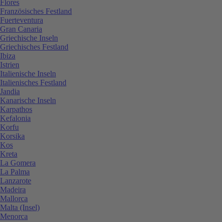
Flores
Französisches Festland
Fuerteventura
Gran Canaria
Griechische Inseln
Griechisches Festland
Ibiza
Istrien
Italienische Inseln
Italienisches Festland
Jandia
Kanarische Inseln
Karpathos
Kefalonia
Korfu
Korsika
Kos
Kreta
La Gomera
La Palma
Lanzarote
Madeira
Mallorca
Malta (Insel)
Menorca