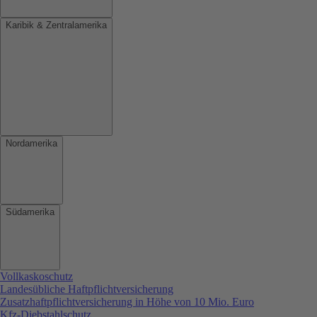
Karibik & Zentralamerika
Nordamerika
Südamerika
Vollkaskoschutz
Landesübliche Haftpflichtversicherung
Zusatzhaftpflichtversicherung in Höhe von 10 Mio. Euro
Kfz-Diebstahlschutz