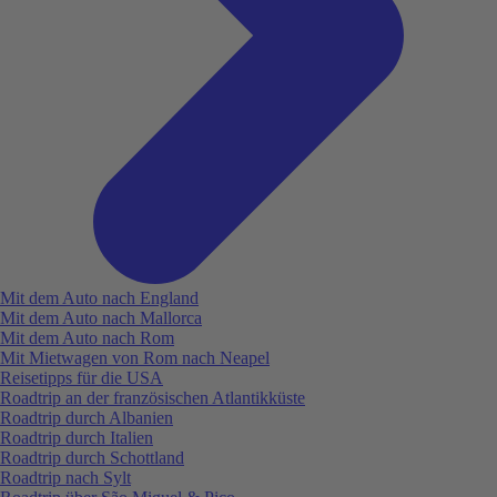
Mit dem Auto nach England
Mit dem Auto nach Mallorca
Mit dem Auto nach Rom
Mit Mietwagen von Rom nach Neapel
Reisetipps für die USA
Roadtrip an der französischen Atlantikküste
Roadtrip durch Albanien
Roadtrip durch Italien
Roadtrip durch Schottland
Roadtrip nach Sylt