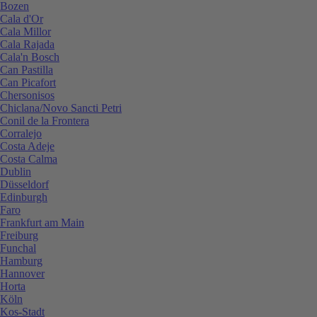
Bozen
Cala d'Or
Cala Millor
Cala Rajada
Cala'n Bosch
Can Pastilla
Can Picafort
Chersonisos
Chiclana/Novo Sancti Petri
Conil de la Frontera
Corralejo
Costa Adeje
Costa Calma
Dublin
Düsseldorf
Edinburgh
Faro
Frankfurt am Main
Freiburg
Funchal
Hamburg
Hannover
Horta
Köln
Kos-Stadt