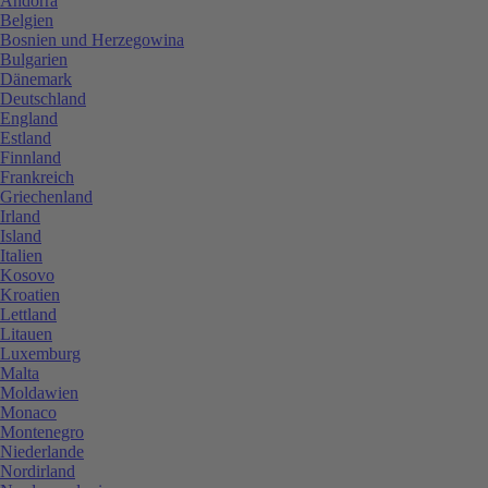
Andorra
Belgien
Bosnien und Herzegowina
Bulgarien
Dänemark
Deutschland
England
Estland
Finnland
Frankreich
Griechenland
Irland
Island
Italien
Kosovo
Kroatien
Lettland
Litauen
Luxemburg
Malta
Moldawien
Monaco
Montenegro
Niederlande
Nordirland