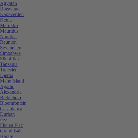
Ägypten
Botswana
Kapeverden
Kenia
Marokko
Mauritius
Namibia
Reunion
Seychellen
Simbabwe
Südafrika
Tanzania
Tunesien
Djerba
Mahe Island
Agadir
Alexandria
Bethlehem
Bloemfontein
Casablanca
Durban
Fez
Flic en Flac
Grand Baie
Harare