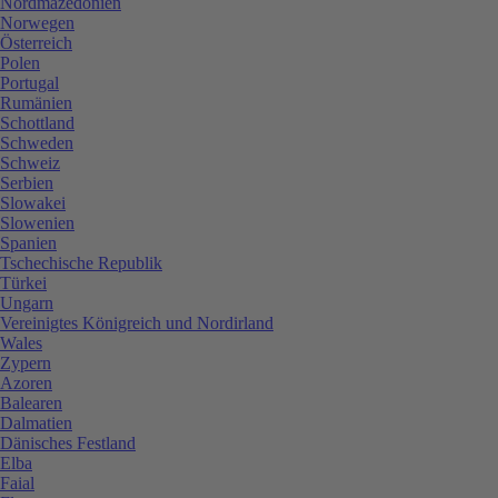
Nordmazedonien
Norwegen
Österreich
Polen
Portugal
Rumänien
Schottland
Schweden
Schweiz
Serbien
Slowakei
Slowenien
Spanien
Tschechische Republik
Türkei
Ungarn
Vereinigtes Königreich und Nordirland
Wales
Zypern
Azoren
Balearen
Dalmatien
Dänisches Festland
Elba
Faial