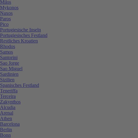
Milos
Mykonos
Naxos
Paros
Pico
Portugiesische Inseln
Portugiesisches Festland
Restliches Kroatien
Rhodos
Samos
Santorini
Sao Jorge
Sao Miguel
Sardinien
Sizilien
Spanisches Festland
Teneriffa
Terceira
Zakynthos
Alcudia
Arenal
Athen
Barcelona
Berlin
Bonn