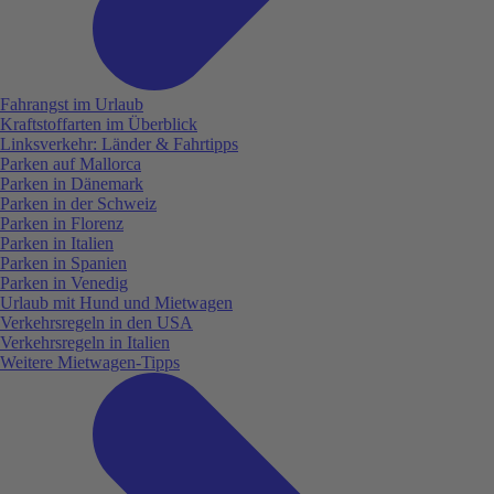
Fahrangst im Urlaub
Kraftstoffarten im Überblick
Linksverkehr: Länder & Fahrtipps
Parken auf Mallorca
Parken in Dänemark
Parken in der Schweiz
Parken in Florenz
Parken in Italien
Parken in Spanien
Parken in Venedig
Urlaub mit Hund und Mietwagen
Verkehrsregeln in den USA
Verkehrsregeln in Italien
Weitere Mietwagen-Tipps