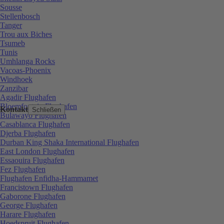
Sousse
Stellenbosch
Tanger
Trou aux Biches
Tsumeb
Tunis
Umhlanga Rocks
Vacoas-Phoenix
Windhoek
Zanzibar
Agadir Flughafen
Bloemfontein Flughafen
Kontakt
Schließen
Bulawayo Flughafen
Casablanca Flughafen
Djerba Flughafen
Durban King Shaka International Flughafen
East London Flughafen
Essaouira Flughafen
Fez Flughafen
Flughafen Enfidha-Hammamet
Francistown Flughafen
Gaborone Flughafen
George Flughafen
Harare Flughafen
Hoedspruit Flughafen