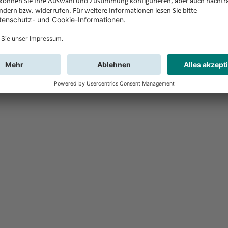
Feedback
Sie haben Fr
Buchung?