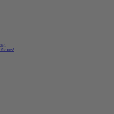
lden
 Sie uns!