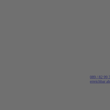
089 / 82 99 
erreichbar a