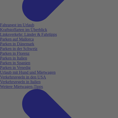
Fahrangst im Urlaub
Kraftstoffarten im Überblick
Linksverkehr: Länder & Fahrtipps
Parken auf Mallorca
Parken in Dänemark
Parken in der Schweiz
Parken in Florenz
Parken in Italien
Parken in Spanien
Parken in Venedig
Urlaub mit Hund und Mietwagen
Verkehrsregeln in den USA
Verkehrsregeln in Italien
Weitere Mietwagen-Tipps