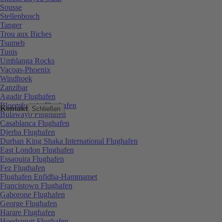
Sousse
Stellenbosch
Tanger
Trou aux Biches
Tsumeb
Tunis
Umhlanga Rocks
Vacoas-Phoenix
Windhoek
Zanzibar
Agadir Flughafen
Bloemfontein Flughafen
Kontakt
Schließen
Bulawayo Flughafen
Casablanca Flughafen
Djerba Flughafen
Durban King Shaka International Flughafen
East London Flughafen
Essaouira Flughafen
Fez Flughafen
Flughafen Enfidha-Hammamet
Francistown Flughafen
Gaborone Flughafen
George Flughafen
Harare Flughafen
Hoedspruit Flughafen