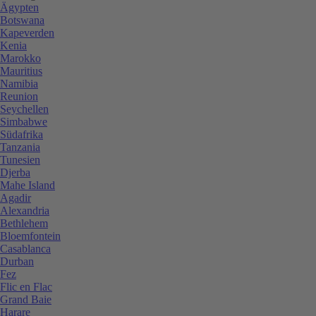
Ägypten
Botswana
Kapeverden
Kenia
Marokko
Mauritius
Namibia
Reunion
Seychellen
Simbabwe
Südafrika
Tanzania
Tunesien
Djerba
Mahe Island
Agadir
Alexandria
Bethlehem
Bloemfontein
Casablanca
Durban
Fez
Flic en Flac
Grand Baie
Harare