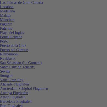
Las Palmas de Gran Canaria
Lissabon
Madalena
Malaga
München
Paguera
Palermo
Playa del Ingles
Ponta Delgada
Porto
Puerto de la Cruz
Puerto del Carmen
Rethymnon
Reykjavik
San Sebastian (La Gomera)
Santa Cruz de Tenerife
Sevilla
Stuttgart
Valle Gran Rey
Alicante Flughafen
Amsterdam Schiphol Flughafen
Antalya Flughafen
Athen Flughafen
Barcelona Flughafen
Bari Flughafen