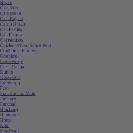
Bozen
Cala d'Or
Cala Millor
Cala Rajada
Cala'n Bosch
Can Pastilla
Can Picafort
Chersonisos
Chiclana/Novo Sancti Petri
Conil de la Frontera
Corralejo
Costa Adeje
Costa Calma
Dublin
Düsseldorf
Edinburgh
Faro
Frankfurt am Main
Freiburg
Funchal
Hamburg
Hannover
Horta
Köln
Kos-Stadt