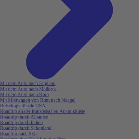
Mit dem Auto nach England
Mit dem Auto nach Mallorca
Mit dem Auto nach Rom
Mit Mietwagen von Rom nach Neapel
Reisetipps für die USA
Roadtrip an der französischen Atlantikküste
Roadtrip durch Albanien
Roadtrip durch Italien
Roadtrip durch Schottland
Roadtrip nach Sylt