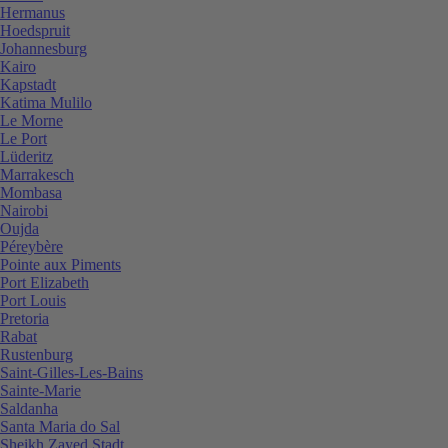
Hermanus
Hoedspruit
Johannesburg
Kairo
Kapstadt
Katima Mulilo
Le Morne
Le Port
Lüderitz
Marrakesch
Mombasa
Nairobi
Oujda
Péreybère
Pointe aux Piments
Port Elizabeth
Port Louis
Pretoria
Rabat
Rustenburg
Saint-Gilles-Les-Bains
Sainte-Marie
Saldanha
Santa Maria do Sal
Sheikh Zayed Stadt