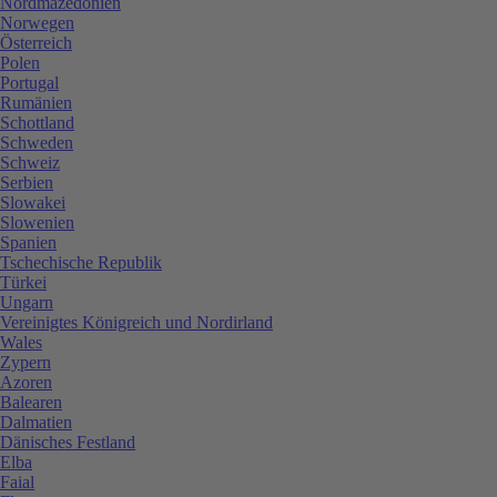
Nordmazedonien
Norwegen
Österreich
Polen
Portugal
Rumänien
Schottland
Schweden
Schweiz
Serbien
Slowakei
Slowenien
Spanien
Tschechische Republik
Türkei
Ungarn
Vereinigtes Königreich und Nordirland
Wales
Zypern
Azoren
Balearen
Dalmatien
Dänisches Festland
Elba
Faial