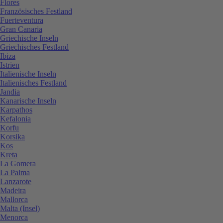
Flores
Französisches Festland
Fuerteventura
Gran Canaria
Griechische Inseln
Griechisches Festland
Ibiza
Istrien
Italienische Inseln
Italienisches Festland
Jandia
Kanarische Inseln
Karpathos
Kefalonia
Korfu
Korsika
Kos
Kreta
La Gomera
La Palma
Lanzarote
Madeira
Mallorca
Malta (Insel)
Menorca