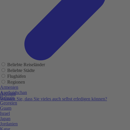
Beliebte Reiseländer
Beliebte Städte
Flughäfen
Regionen
Armenien
Aserbaidschan
Account
Bahrain
Wussten Sie, dass Sie vieles auch selbst erledigen können?
Georgien
Guam
Israel
Japan
Jordanien
Katar