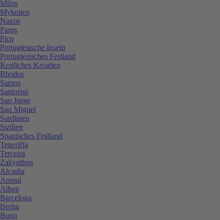
Milos
Mykonos
Naxos
Paros
Pico
Portugiesische Inseln
Portugiesisches Festland
Restliches Kroatien
Rhodos
Samos
Santorini
Sao Jorge
Sao Miguel
Sardinien
Sizilien
Spanisches Festland
Teneriffa
Terceira
Zakynthos
Alcudia
Arenal
Athen
Barcelona
Berlin
Bonn