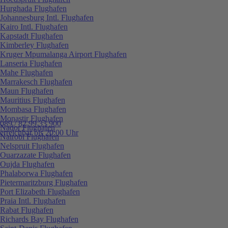
Hurghada Flughafen
Johannesburg Intl. Flughafen
Kairo Intl. Flughafen
Kapstadt Flughafen
Kimberley Flughafen
Kruger Mpumalanga Airport Flughafen
Lanseria Flughafen
Mahe Flughafen
Marrakesch Flughafen
Maun Flughafen
Mauritius Flughafen
Mombasa Flughafen
Monastir Flughafen
089 / 82 99 33 900
Nador Flughafen
erreichbar bis 20:00 Uhr
Nairobi Flughafen
Nelspruit Flughafen
Ouarzazate Flughafen
Oujda Flughafen
Phalaborwa Flughafen
Pietermaritzburg Flughafen
Port Elizabeth Flughafen
Praia Intl. Flughafen
Rabat Flughafen
Richards Bay Flughafen