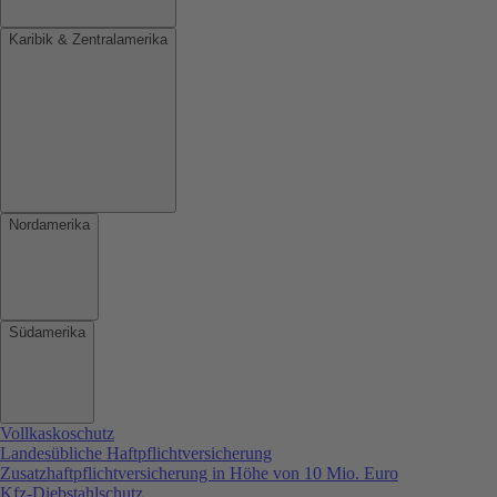
Karibik & Zentralamerika
Nordamerika
Südamerika
Vollkaskoschutz
Landesübliche Haftpflichtversicherung
Zusatzhaftpflichtversicherung in Höhe von 10 Mio. Euro
Kfz-Diebstahlschutz