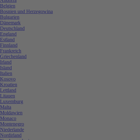
Andorra
Belgien
Bosnien und Herzegowina
Bulgarien
Dänemark
Deutschland
England
Estland
Finnland
Frankreich
Griechenland
Irland
Island
Italien
Kosovo
Kroatien
Lettland
Litauen
Luxemburg
Malta
Moldawien
Monaco
Montenegro
Niederlande
Nordirland