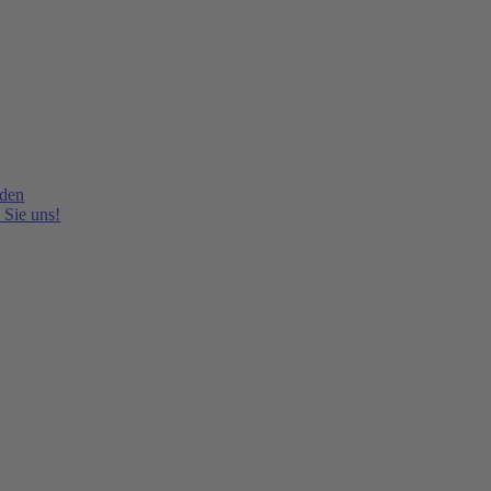
lden
 Sie uns!