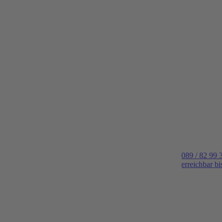
089 / 82 99 
erreichbar b