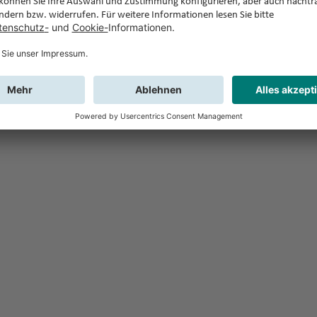
Feedback
Sie haben Fr
Buchung?