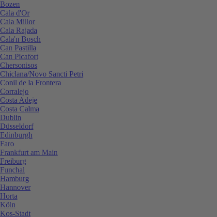
Bozen
Cala d'Or
Cala Millor
Cala Rajada
Cala'n Bosch
Can Pastilla
Can Picafort
Chersonisos
Chiclana/Novo Sancti Petri
Conil de la Frontera
Corralejo
Costa Adeje
Costa Calma
Dublin
Düsseldorf
Edinburgh
Faro
Frankfurt am Main
Freiburg
Funchal
Hamburg
Hannover
Horta
Köln
Kos-Stadt