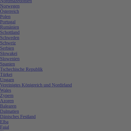
Nordmazedonien
Norwegen
Österreich
Polen
Portugal
Rumänien
Schottland
Schweden
Schweiz
Serbien
Slowakei
Slowenien
Spanien
Tschechische Republik
Türkei
Ungarn
Vereinigtes Königreich und Nordirland
Wales
Zypern
Azoren
Balearen
Dalmatien
Dänisches Festland
Elba
Faial