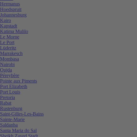
Hermanus
Hoedspruit
Johannesburg
Kairo
Kapstadt
Katima Mulilo
Le Morne
Le Port
Lüderitz
Marrakesch
Mombasa
Nairobi
Oujda
Péreybère
Pointe aux Piments
Port Elizabeth
Port Louis
Pretoria
Rabat
Rustenburg
Saint-Gilles-Les-Bains
Sainte-Marie
Saldanha
Santa Maria do Sal
Sheikh Zayed Stadt