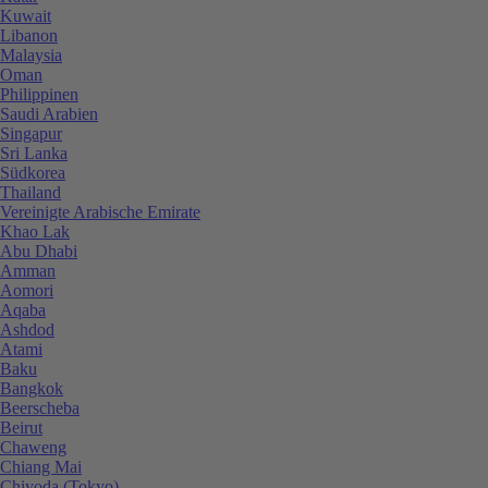
Kuwait
Libanon
Malaysia
Oman
Philippinen
Saudi Arabien
Singapur
Sri Lanka
Südkorea
Thailand
Vereinigte Arabische Emirate
Khao Lak
Abu Dhabi
Amman
Aomori
Aqaba
Ashdod
Atami
Baku
Bangkok
Beerscheba
Beirut
Chaweng
Chiang Mai
Chiyoda (Tokyo)