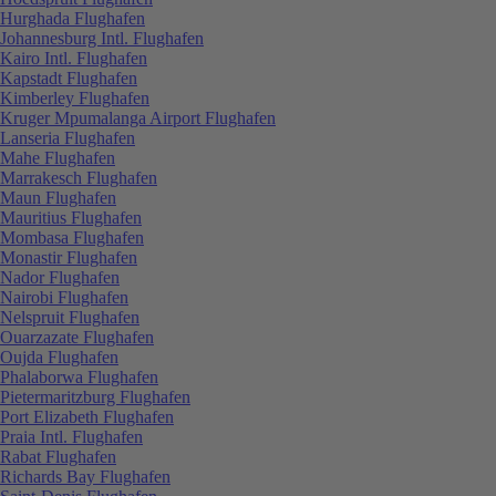
Hurghada Flughafen
Johannesburg Intl. Flughafen
Kairo Intl. Flughafen
Kapstadt Flughafen
Kimberley Flughafen
Kruger Mpumalanga Airport Flughafen
Lanseria Flughafen
Mahe Flughafen
Marrakesch Flughafen
Maun Flughafen
Mauritius Flughafen
Mombasa Flughafen
Monastir Flughafen
Nador Flughafen
Nairobi Flughafen
Nelspruit Flughafen
Ouarzazate Flughafen
Oujda Flughafen
Phalaborwa Flughafen
Pietermaritzburg Flughafen
Port Elizabeth Flughafen
Praia Intl. Flughafen
Rabat Flughafen
Richards Bay Flughafen