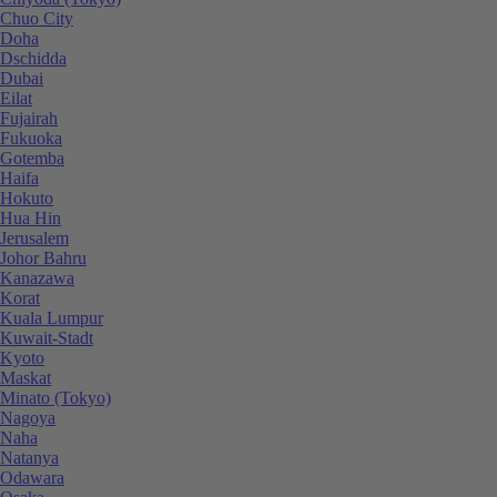
Chuo City
Doha
Dschidda
Dubai
Eilat
Fujairah
Fukuoka
Gotemba
Haifa
Hokuto
Hua Hin
Jerusalem
Johor Bahru
Kanazawa
Korat
Kuala Lumpur
Kuwait-Stadt
Kyoto
Maskat
Minato (Tokyo)
Nagoya
Naha
Natanya
Odawara