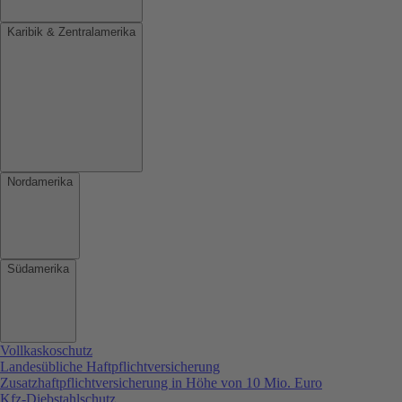
Karibik & Zentralamerika
Nordamerika
Südamerika
Vollkaskoschutz
Landesübliche Haftpflichtversicherung
Zusatzhaftpflichtversicherung in Höhe von 10 Mio. Euro
Kfz-Diebstahlschutz