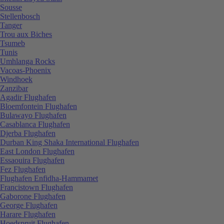
Sousse
Stellenbosch
Tanger
Trou aux Biches
Tsumeb
Tunis
Umhlanga Rocks
Vacoas-Phoenix
Windhoek
Zanzibar
Agadir Flughafen
Bloemfontein Flughafen
Bulawayo Flughafen
Casablanca Flughafen
Djerba Flughafen
Durban King Shaka International Flughafen
East London Flughafen
Essaouira Flughafen
Fez Flughafen
Flughafen Enfidha-Hammamet
Francistown Flughafen
Gaborone Flughafen
George Flughafen
Harare Flughafen
Hoedspruit Flughafen