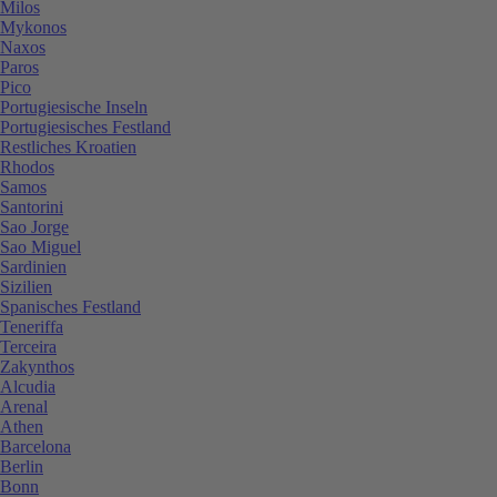
Milos
Mykonos
Naxos
Paros
Pico
Portugiesische Inseln
Portugiesisches Festland
Restliches Kroatien
Rhodos
Samos
Santorini
Sao Jorge
Sao Miguel
Sardinien
Sizilien
Spanisches Festland
Teneriffa
Terceira
Zakynthos
Alcudia
Arenal
Athen
Barcelona
Berlin
Bonn