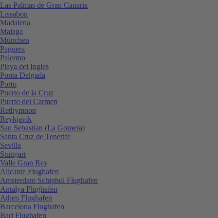
Las Palmas de Gran Canaria
Lissabon
Madalena
Malaga
München
Paguera
Palermo
Playa del Ingles
Ponta Delgada
Porto
Puerto de la Cruz
Puerto del Carmen
Rethymnon
Reykjavik
San Sebastian (La Gomera)
Santa Cruz de Tenerife
Sevilla
Stuttgart
Valle Gran Rey
Alicante Flughafen
Amsterdam Schiphol Flughafen
Antalya Flughafen
Athen Flughafen
Barcelona Flughafen
Bari Flughafen