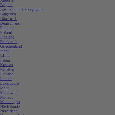
Andorra
Belgien
Bosnien und Herzegowina
Bulgarien
Dänemark
Deutschland
England
Estland
Finnland
Frankreich
Griechenland
Irland
Island
Italien
Kosovo
Kroatien
Lettland
Litauen
Luxemburg
Malta
Moldawien
Monaco
Montenegro
Niederlande
Nordirland