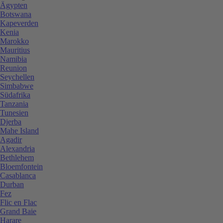
Ägypten
Botswana
Kapeverden
Kenia
Marokko
Mauritius
Namibia
Reunion
Seychellen
Simbabwe
Südafrika
Tanzania
Tunesien
Djerba
Mahe Island
Agadir
Alexandria
Bethlehem
Bloemfontein
Casablanca
Durban
Fez
Flic en Flac
Grand Baie
Harare