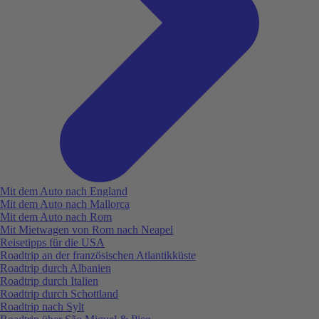
Mit dem Auto nach England
Mit dem Auto nach Mallorca
Mit dem Auto nach Rom
Mit Mietwagen von Rom nach Neapel
Reisetipps für die USA
Roadtrip an der französischen Atlantikküste
Roadtrip durch Albanien
Roadtrip durch Italien
Roadtrip durch Schottland
Roadtrip nach Sylt