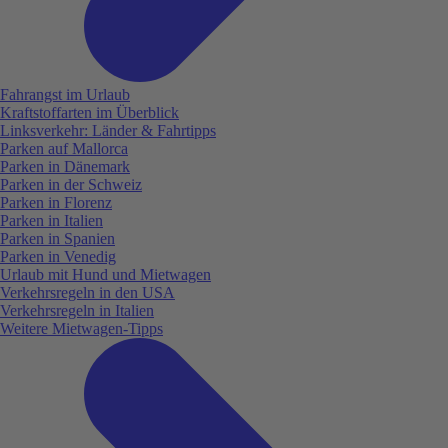
Fahrangst im Urlaub
Kraftstoffarten im Überblick
Linksverkehr: Länder & Fahrtipps
Parken auf Mallorca
Parken in Dänemark
Parken in der Schweiz
Parken in Florenz
Parken in Italien
Parken in Spanien
Parken in Venedig
Urlaub mit Hund und Mietwagen
Verkehrsregeln in den USA
Verkehrsregeln in Italien
Weitere Mietwagen-Tipps