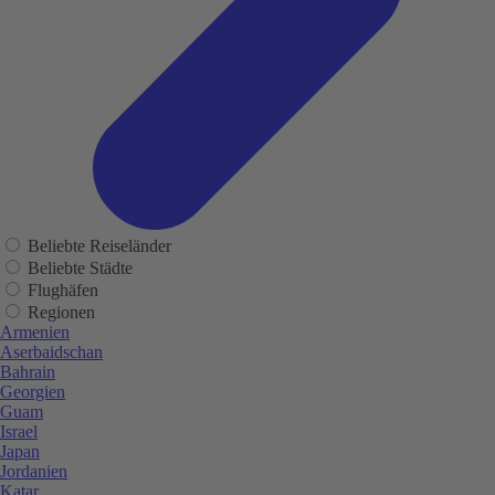
Beliebte Reiseländer
Beliebte Städte
Flughäfen
Regionen
Armenien
Aserbaidschan
Bahrain
Georgien
Guam
Israel
Japan
Jordanien
Katar