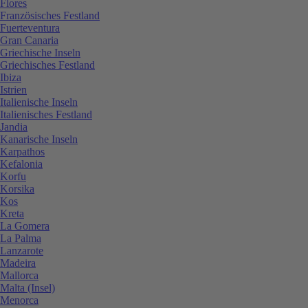
Flores
Französisches Festland
Fuerteventura
Gran Canaria
Griechische Inseln
Griechisches Festland
Ibiza
Istrien
Italienische Inseln
Italienisches Festland
Jandia
Kanarische Inseln
Karpathos
Kefalonia
Korfu
Korsika
Kos
Kreta
La Gomera
La Palma
Lanzarote
Madeira
Mallorca
Malta (Insel)
Menorca