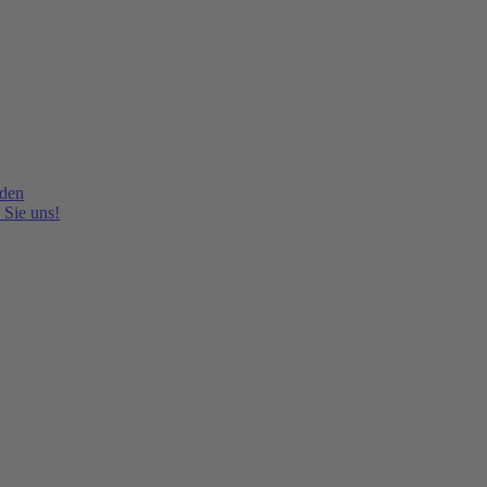
lden
 Sie uns!