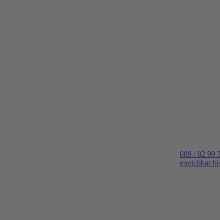
089 / 82 99 
erreichbar b