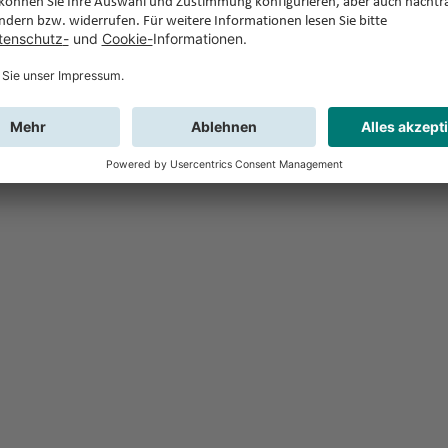
Feedback
Sie haben Fr
Buchung?