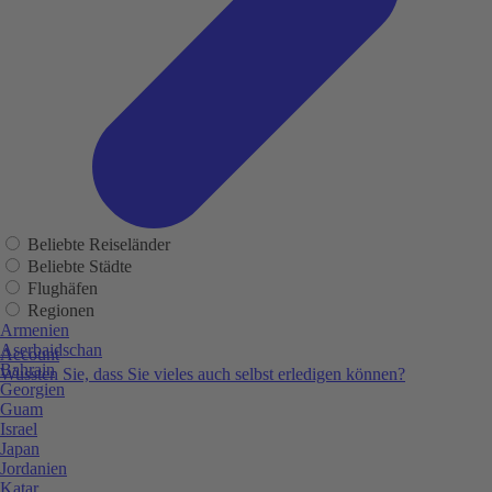
Beliebte Reiseländer
Beliebte Städte
Flughäfen
Regionen
Armenien
Aserbaidschan
Account
Bahrain
Wussten Sie, dass Sie vieles auch selbst erledigen können?
Georgien
Guam
Israel
Japan
Jordanien
Katar