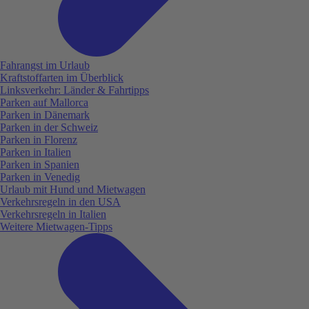
Fahrangst im Urlaub
Kraftstoffarten im Überblick
Linksverkehr: Länder & Fahrtipps
Parken auf Mallorca
Parken in Dänemark
Parken in der Schweiz
Parken in Florenz
Parken in Italien
Parken in Spanien
Parken in Venedig
Urlaub mit Hund und Mietwagen
Verkehrsregeln in den USA
Verkehrsregeln in Italien
Weitere Mietwagen-Tipps