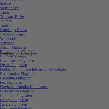
Sousse
Stellenbosch
Tanger
Trou aux Biches
Tsumeb
Tunis
Umhlanga Rocks
Vacoas-Phoenix
Windhoek
Zanzibar
Agadir Flughafen
Bloemfontein Flughafen
Kontakt
Schließen
Bulawayo Flughafen
Casablanca Flughafen
Djerba Flughafen
Durban King Shaka International Flughafen
East London Flughafen
Essaouira Flughafen
Fez Flughafen
Flughafen Enfidha-Hammamet
Francistown Flughafen
Gaborone Flughafen
George Flughafen
Harare Flughafen
Hoedspruit Flughafen