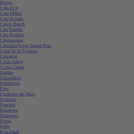
Bozen
Cala d'Or
Cala Millor
Cala Rajada
Cala'n Bosch
Can Pastilla
Can Picafort
Chersonisos
Chiclana/Novo Sancti Petri
Conil de la Frontera
Corralejo
Costa Adeje
Costa Calma
Dublin
Düsseldorf
Edinburgh
Faro
Frankfurt am Main
Freiburg
Funchal
Hamburg
Hannover
Horta
Köln
Kos-Stadt