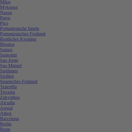
Milos
Mykonos
Naxos
Paros
Pico
Portugiesische Inseln
Portugiesisches Festland
Restliches Kroatien
Rhodos
Samos
Santorini
Sao Jorge
Sao Miguel
Sardinien
Sizilien
Spanisches Festland
Teneriffa
Terceira
Zakynthos
Alcudia
Arenal
Athen
Barcelona
Berlin
Bonn