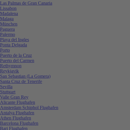
Las Palmas de Gran Canaria
Lissabon
Madalena
Malaga
München
Paguera
Palermo
Playa del Ingles
Ponta Delgada
Porto
Puerto de la Cruz
Puerto del Carmen
Rethymnon
Reykjavik
San Sebastian (La Gomera)
Santa Cruz de Tenerife
Sevilla
Stuttgart
Valle Gran Rey
Alicante Flughafen
Amsterdam Schiphol Flughafen
Antalya Flughafen
Athen Flughafen
Barcelona Flughafen
Bari Flughafen