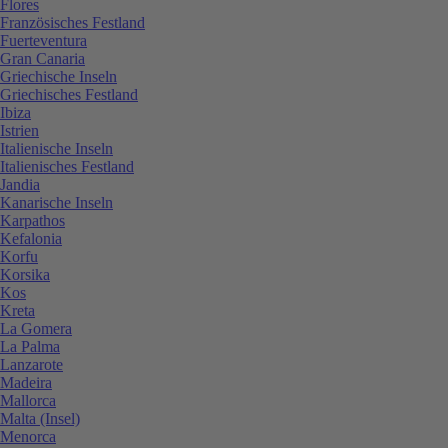
Flores
Französisches Festland
Fuerteventura
Gran Canaria
Griechische Inseln
Griechisches Festland
Ibiza
Istrien
Italienische Inseln
Italienisches Festland
Jandia
Kanarische Inseln
Karpathos
Kefalonia
Korfu
Korsika
Kos
Kreta
La Gomera
La Palma
Lanzarote
Madeira
Mallorca
Malta (Insel)
Menorca