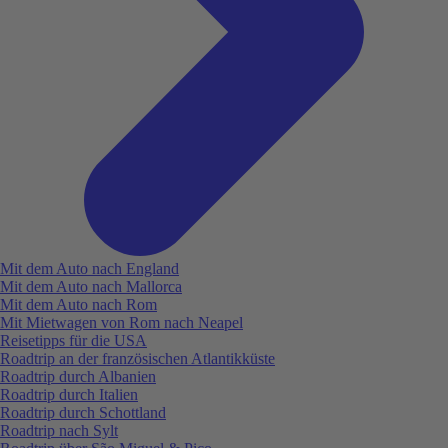
Mit dem Auto nach England
Mit dem Auto nach Mallorca
Mit dem Auto nach Rom
Mit Mietwagen von Rom nach Neapel
Reisetipps für die USA
Roadtrip an der französischen Atlantikküste
Roadtrip durch Albanien
Roadtrip durch Italien
Roadtrip durch Schottland
Roadtrip nach Sylt