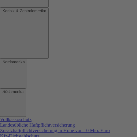
Karibik & Zentralamerika
Nordamerika
Südamerika
Vollkaskoschutz
Landesübliche Haftpflichtversicherung
Zusatzhaftpflichtversicherung in Höhe von 10 Mio. Euro
Kfz-Diebstahlschutz