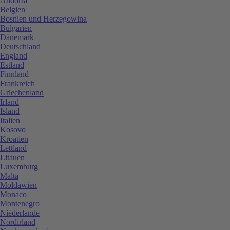
Andorra
Belgien
Bosnien und Herzegowina
Bulgarien
Dänemark
Deutschland
England
Estland
Finnland
Frankreich
Griechenland
Irland
Island
Italien
Kosovo
Kroatien
Lettland
Litauen
Luxemburg
Malta
Moldawien
Monaco
Montenegro
Niederlande
Nordirland