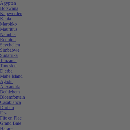
Ägypten
Botswana
Kapeverden
Kenia
Marokko
Mauritius
Namibia
Reunion
Seychellen
Simbabwe
Südafrika
Tanzania
Tunesien
Djerba
Mahe Island
Agadir
Alexandria
Bethlehem
Bloemfontein
Casablanca
Durban
Fez
Flic en Flac
Grand Baie
Harare