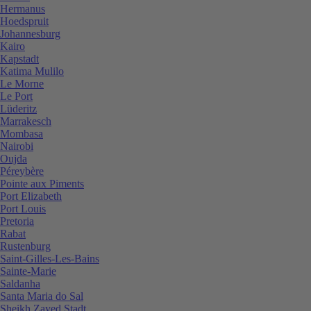
Hermanus
Hoedspruit
Johannesburg
Kairo
Kapstadt
Katima Mulilo
Le Morne
Le Port
Lüderitz
Marrakesch
Mombasa
Nairobi
Oujda
Péreybère
Pointe aux Piments
Port Elizabeth
Port Louis
Pretoria
Rabat
Rustenburg
Saint-Gilles-Les-Bains
Sainte-Marie
Saldanha
Santa Maria do Sal
Sheikh Zayed Stadt