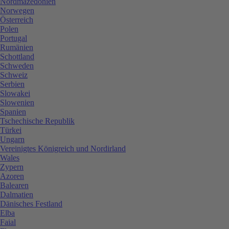
Nordmazedonien
Norwegen
Österreich
Polen
Portugal
Rumänien
Schottland
Schweden
Schweiz
Serbien
Slowakei
Slowenien
Spanien
Tschechische Republik
Türkei
Ungarn
Vereinigtes Königreich und Nordirland
Wales
Zypern
Azoren
Balearen
Dalmatien
Dänisches Festland
Elba
Faial