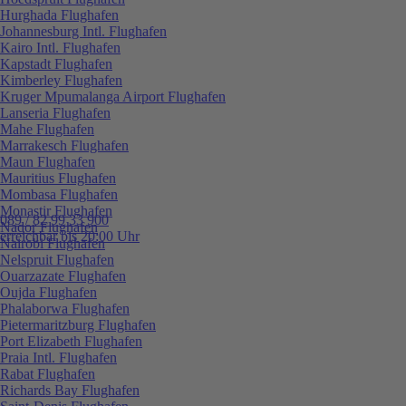
Hurghada Flughafen
Johannesburg Intl. Flughafen
Kairo Intl. Flughafen
Kapstadt Flughafen
Kimberley Flughafen
Kruger Mpumalanga Airport Flughafen
Lanseria Flughafen
Mahe Flughafen
Marrakesch Flughafen
Maun Flughafen
Mauritius Flughafen
Mombasa Flughafen
Monastir Flughafen
089 / 82 99 33 900
Nador Flughafen
erreichbar bis 20:00 Uhr
Nairobi Flughafen
Nelspruit Flughafen
Ouarzazate Flughafen
Oujda Flughafen
Phalaborwa Flughafen
Pietermaritzburg Flughafen
Port Elizabeth Flughafen
Praia Intl. Flughafen
Rabat Flughafen
Richards Bay Flughafen