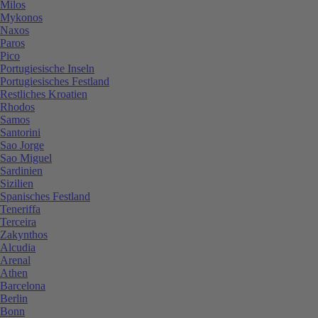
Milos
Mykonos
Naxos
Paros
Pico
Portugiesische Inseln
Portugiesisches Festland
Restliches Kroatien
Rhodos
Samos
Santorini
Sao Jorge
Sao Miguel
Sardinien
Sizilien
Spanisches Festland
Teneriffa
Terceira
Zakynthos
Alcudia
Arenal
Athen
Barcelona
Berlin
Bonn