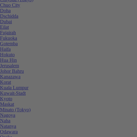
Chuo City
Doha
Dschidda
Dubai
Eilat
Fujairah
Fukuoka
Gotemba
Haifa
Hokuto
Hua Hin
Jerusalem
Johor Bahru
Kanazawa
Korat
Kuala Lumpur
Kuwait-Stadt
Kyoto
Maskat
Minato (Tokyo)
Nagoya
Naha
Natanya
Odawara