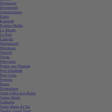
Hermanus
Hoedspruit
Johannesburg
Kairo
Kapstadt
Katima Mulilo
Le Morne
Le Port
Lüderitz
Marrakesch
Mombasa
Nairobi
Oujda
Péreybère
Pointe aux Piments
Port Elizabeth
Port Louis
Pretoria
Rabat
Rustenburg
Saint-Gilles-Les-Bains
Sainte-Marie
Saldanha
Santa Maria do Sal
Sheikh Zayed Stadt