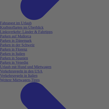
Fahrangst im Urlaub
Kraftstoffarten im Überblick
Linksverkehr: Länder & Fahrtipps
Parken auf Mallorca
Parken in Dänemark
Parken in der Schweiz
Parken in Florenz
Parken in Italien
Parken in Spanien
Parken in Venedig
Urlaub mit Hund und Mietwagen
Verkehrsregeln in den USA
Verkehrsregeln in Italien
Weitere Mietwagen-Tipps