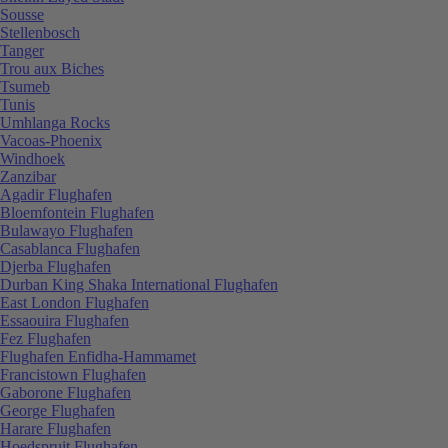
Sousse
Stellenbosch
Tanger
Trou aux Biches
Tsumeb
Tunis
Umhlanga Rocks
Vacoas-Phoenix
Windhoek
Zanzibar
Agadir Flughafen
Bloemfontein Flughafen
Bulawayo Flughafen
Casablanca Flughafen
Djerba Flughafen
Durban King Shaka International Flughafen
East London Flughafen
Essaouira Flughafen
Fez Flughafen
Flughafen Enfidha-Hammamet
Francistown Flughafen
Gaborone Flughafen
George Flughafen
Harare Flughafen
Hoedspruit Flughafen