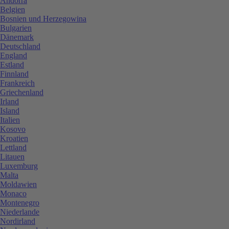
Andorra
Belgien
Bosnien und Herzegowina
Bulgarien
Dänemark
Deutschland
England
Estland
Finnland
Frankreich
Griechenland
Irland
Island
Italien
Kosovo
Kroatien
Lettland
Litauen
Luxemburg
Malta
Moldawien
Monaco
Montenegro
Niederlande
Nordirland