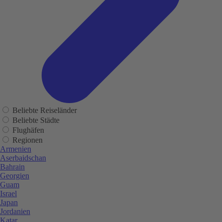
Beliebte Reiseländer
Beliebte Städte
Flughäfen
Regionen
Armenien
Aserbaidschan
Bahrain
Georgien
Guam
Israel
Japan
Jordanien
Katar