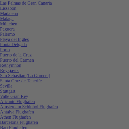
Las Palmas de Gran Canaria
Lissabon
Madalena
Malaga
München
Paguera
Palermo
Playa del Ingles
Ponta Delgada
Porto
Puerto de la Cruz
Puerto del Carmen
Rethymnon
Reykjavik
San Sebastian (La Gomera)
Santa Cruz de Tenerife
Sevilla
Stuttgart
Valle Gran Rey
Alicante Flughafen
Amsterdam Schiphol Flughafen
Antalya Flughafen
Athen Flughafen
Barcelona Flughafen
Bari Flughafen