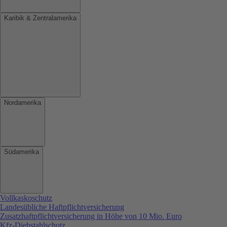
Karibik & Zentralamerika
Nordamerika
Südamerika
Vollkaskoschutz
Landesübliche Haftpflichtversicherung
Zusatzhaftpflichtversicherung in Höhe von 10 Mio. Euro
Kfz-Diebstahlschutz