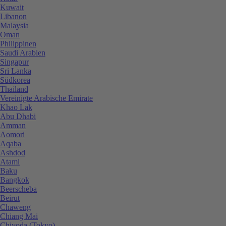
Kuwait
Libanon
Malaysia
Oman
Philippinen
Saudi Arabien
Singapur
Sri Lanka
Südkorea
Thailand
Vereinigte Arabische Emirate
Khao Lak
Abu Dhabi
Amman
Aomori
Aqaba
Ashdod
Atami
Baku
Bangkok
Beerscheba
Beirut
Chaweng
Chiang Mai
Chiyoda (Tokyo)