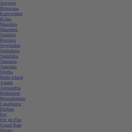
Ägypten
Botswana
Kapeverden
Kenia
Marokko
Mauritius
Namibia
Reunion
Seychellen
Simbabwe
Südafrika
Tanzania
Tunesien
Djerba
Mahe Island
Agadir
Alexandria
Bethlehem
Bloemfontein
Casablanca
Durban
Fez
Flic en Flac
Grand Baie
Harare