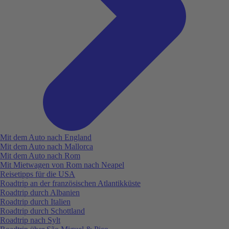
Mit dem Auto nach England
Mit dem Auto nach Mallorca
Mit dem Auto nach Rom
Mit Mietwagen von Rom nach Neapel
Reisetipps für die USA
Roadtrip an der französischen Atlantikküste
Roadtrip durch Albanien
Roadtrip durch Italien
Roadtrip durch Schottland
Roadtrip nach Sylt