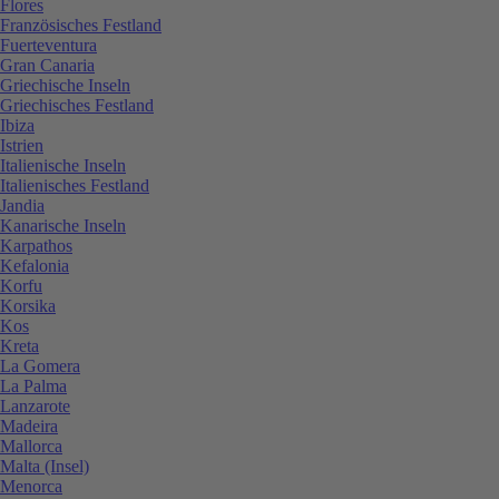
Flores
Französisches Festland
Fuerteventura
Gran Canaria
Griechische Inseln
Griechisches Festland
Ibiza
Istrien
Italienische Inseln
Italienisches Festland
Jandia
Kanarische Inseln
Karpathos
Kefalonia
Korfu
Korsika
Kos
Kreta
La Gomera
La Palma
Lanzarote
Madeira
Mallorca
Malta (Insel)
Menorca