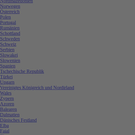
Nordmazedonien
Norwegen
Österreich
Polen
Portugal
Rumänien
Schottland
Schweden
Schweiz
Serbien
Slowakei
Slowenien
Spanien
Tschechische Republik
Türkei
Ungarn
Vereinigtes Königreich und Nordirland
Wales
Zypern
Azoren
Balearen
Dalmatien
Dänisches Festland
Elba
Faial