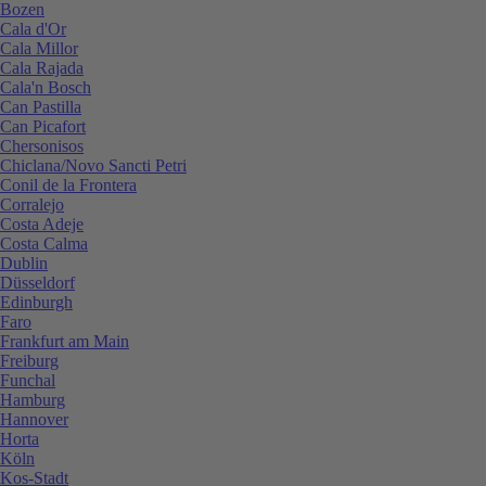
Bozen
Cala d'Or
Cala Millor
Cala Rajada
Cala'n Bosch
Can Pastilla
Can Picafort
Chersonisos
Chiclana/Novo Sancti Petri
Conil de la Frontera
Corralejo
Costa Adeje
Costa Calma
Dublin
Düsseldorf
Edinburgh
Faro
Frankfurt am Main
Freiburg
Funchal
Hamburg
Hannover
Horta
Köln
Kos-Stadt