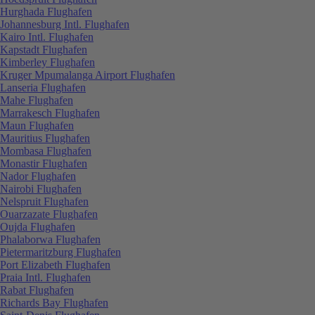
Hurghada Flughafen
Johannesburg Intl. Flughafen
Kairo Intl. Flughafen
Kapstadt Flughafen
Kimberley Flughafen
Kruger Mpumalanga Airport Flughafen
Lanseria Flughafen
Mahe Flughafen
Marrakesch Flughafen
Maun Flughafen
Mauritius Flughafen
Mombasa Flughafen
Monastir Flughafen
Nador Flughafen
Nairobi Flughafen
Nelspruit Flughafen
Ouarzazate Flughafen
Oujda Flughafen
Phalaborwa Flughafen
Pietermaritzburg Flughafen
Port Elizabeth Flughafen
Praia Intl. Flughafen
Rabat Flughafen
Richards Bay Flughafen