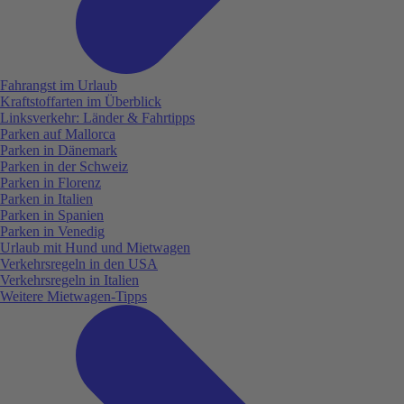
Fahrangst im Urlaub
Kraftstoffarten im Überblick
Linksverkehr: Länder & Fahrtipps
Parken auf Mallorca
Parken in Dänemark
Parken in der Schweiz
Parken in Florenz
Parken in Italien
Parken in Spanien
Parken in Venedig
Urlaub mit Hund und Mietwagen
Verkehrsregeln in den USA
Verkehrsregeln in Italien
Weitere Mietwagen-Tipps