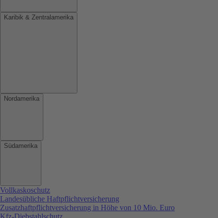
Karibik & Zentralamerika
Nordamerika
Südamerika
Vollkaskoschutz
Landesübliche Haftpflichtversicherung
Zusatzhaftpflichtversicherung in Höhe von 10 Mio. Euro
Kfz-Diebstahlschutz