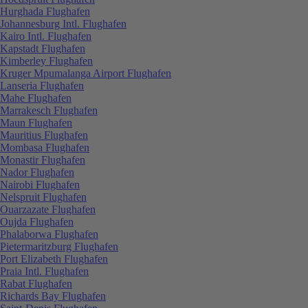
Hurghada Flughafen
Johannesburg Intl. Flughafen
Kairo Intl. Flughafen
Kapstadt Flughafen
Kimberley Flughafen
Kruger Mpumalanga Airport Flughafen
Lanseria Flughafen
Mahe Flughafen
Marrakesch Flughafen
Maun Flughafen
Mauritius Flughafen
Mombasa Flughafen
Monastir Flughafen
Nador Flughafen
Nairobi Flughafen
Nelspruit Flughafen
Ouarzazate Flughafen
Oujda Flughafen
Phalaborwa Flughafen
Pietermaritzburg Flughafen
Port Elizabeth Flughafen
Praia Intl. Flughafen
Rabat Flughafen
Richards Bay Flughafen