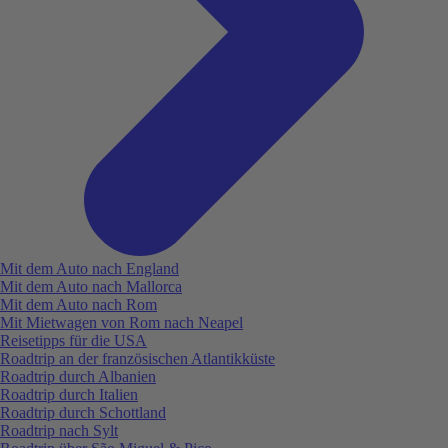
Mit dem Auto nach England
Mit dem Auto nach Mallorca
Mit dem Auto nach Rom
Mit Mietwagen von Rom nach Neapel
Reisetipps für die USA
Roadtrip an der französischen Atlantikküste
Roadtrip durch Albanien
Roadtrip durch Italien
Roadtrip durch Schottland
Roadtrip nach Sylt