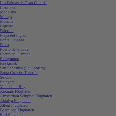
Las Palmas de Gran Canaria
Lissabon
Madalena
Malaga
München
Paguera
Palermo
Playa del Ingles
Ponta Delgada
Porto
Puerto de la Cruz
Puerto del Carmen
Rethymnon
Reykjavik
San Sebastian (La Gomera)
Santa Cruz de Tenerife
Sevilla
Stuttgart
Valle Gran Rey
Alicante Flughafen
Amsterdam Schiphol Flughafen
Antalya Flughafen
Athen Flughafen
Barcelona Flughafen
Bari Flughafen