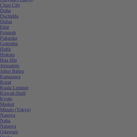
Chuo City
Doha
Dschidda
Dubai
Eilat
Fujairah
Fukuoka
Gotemba
Haifa
Hokuto
Hua Hin
Jerusalem
Johor Bahru
Kanazawa
Korat
Kuala Lumpur
Kuwait-Stadt
Kyoto
Maskat
Minato (Tokyo)
Nagoya
Naha
Natanya
Odawara