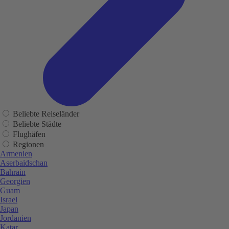
Beliebte Reiseländer
Beliebte Städte
Flughäfen
Regionen
Armenien
Aserbaidschan
Bahrain
Georgien
Guam
Israel
Japan
Jordanien
Katar