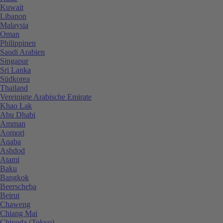
Kuwait
Libanon
Malaysia
Oman
Philippinen
Saudi Arabien
Singapur
Sri Lanka
Südkorea
Thailand
Vereinigte Arabische Emirate
Khao Lak
Abu Dhabi
Amman
Aomori
Aqaba
Ashdod
Atami
Baku
Bangkok
Beerscheba
Beirut
Chaweng
Chiang Mai
Chiyoda (Tokyo)