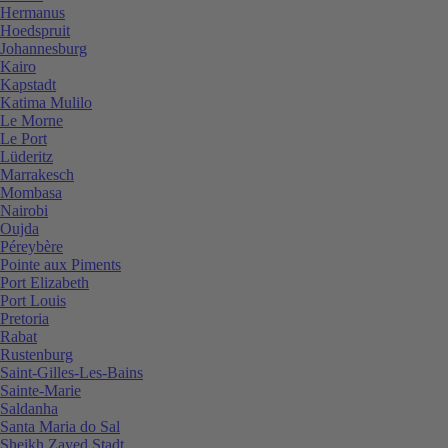
Hermanus
Hoedspruit
Johannesburg
Kairo
Kapstadt
Katima Mulilo
Le Morne
Le Port
Lüderitz
Marrakesch
Mombasa
Nairobi
Oujda
Péreybère
Pointe aux Piments
Port Elizabeth
Port Louis
Pretoria
Rabat
Rustenburg
Saint-Gilles-Les-Bains
Sainte-Marie
Saldanha
Santa Maria do Sal
Sheikh Zayed Stadt