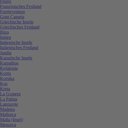
Flores
Französisches Festland
Fuerteventura
Gran Canaria
Griechische Inseln
Griechisches Festland
Ibiza
Istrien
Italienische Inseln
Italienisches Festland
Jandia
Kanarische Inseln
Karpathos
Kefalonia
Korfu
Korsika
Kos
Kreta
La Gomera
La Palma
Lanzarote
Madeira
Mallorca
Malta (Insel)
Menorca