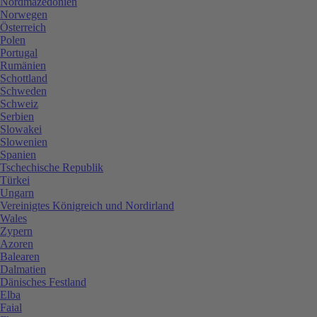
Nordmazedonien
Norwegen
Österreich
Polen
Portugal
Rumänien
Schottland
Schweden
Schweiz
Serbien
Slowakei
Slowenien
Spanien
Tschechische Republik
Türkei
Ungarn
Vereinigtes Königreich und Nordirland
Wales
Zypern
Azoren
Balearen
Dalmatien
Dänisches Festland
Elba
Faial