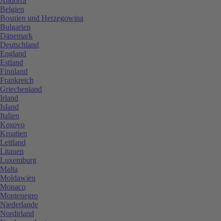
Andorra
Belgien
Bosnien und Herzegowina
Bulgarien
Dänemark
Deutschland
England
Estland
Finnland
Frankreich
Griechenland
Irland
Island
Italien
Kosovo
Kroatien
Lettland
Litauen
Luxemburg
Malta
Moldawien
Monaco
Montenegro
Niederlande
Nordirland