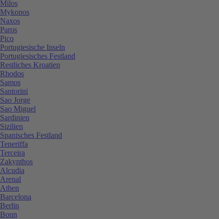
Milos
Mykonos
Naxos
Paros
Pico
Portugiesische Inseln
Portugiesisches Festland
Restliches Kroatien
Rhodos
Samos
Santorini
Sao Jorge
Sao Miguel
Sardinien
Sizilien
Spanisches Festland
Teneriffa
Terceira
Zakynthos
Alcudia
Arenal
Athen
Barcelona
Berlin
Bonn