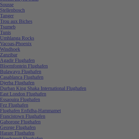
Sousse
Stellenbosch
Tanger
Trou aux Biches
Tsumeb
Tunis
Umhlanga Rocks
Vacoas-Phoenix
Windhoek
Zanzibar
Agadir Flughafen
Bloemfontein Flughafen
Bulawayo Flughafen
Casablanca Flughafen
Djerba Flughafen
Durban King Shaka International Flughafen
East London Flughafen
Essaouira Flughafen
Fez Flughafen
Flughafen Enfidha-Hammamet
Francistown Flughafen
Gaborone Flughafen
George Flughafen
Harare Flughafen
Hoedspruit Flughafen