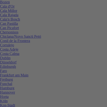
Bozen
Cala d'Or
Cala Millor
Cala Rajada
Cala'n Bosch
Can Pastilla
Can Picafort
Chersonisos
Chiclana/Novo Sancti Petri
Conil de la Frontera
Corralejo
Costa Adeje
Costa Calma
Dublin
Düsseldorf
Edinburgh
Faro
Frankfurt am Main
Freiburg
Funchal
Hamburg
Hannover
Horta
Köln
Kos-Stadt