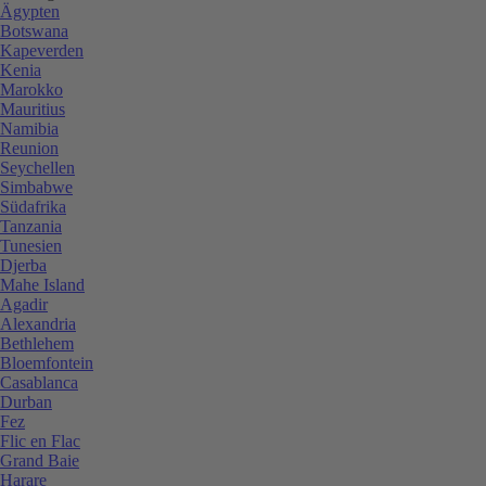
Ägypten
Botswana
Kapeverden
Kenia
Marokko
Mauritius
Namibia
Reunion
Seychellen
Simbabwe
Südafrika
Tanzania
Tunesien
Djerba
Mahe Island
Agadir
Alexandria
Bethlehem
Bloemfontein
Casablanca
Durban
Fez
Flic en Flac
Grand Baie
Harare