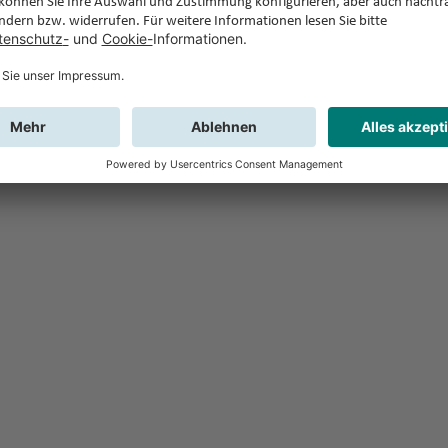
Feedback
Sie haben Fr
Buchung?