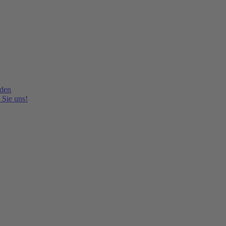
lden
 Sie uns!