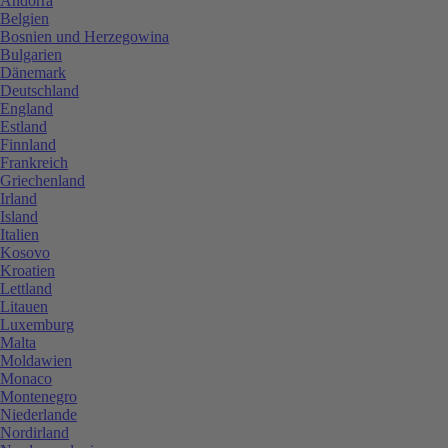
Andorra
Belgien
Bosnien und Herzegowina
Bulgarien
Dänemark
Deutschland
England
Estland
Finnland
Frankreich
Griechenland
Irland
Island
Italien
Kosovo
Kroatien
Lettland
Litauen
Luxemburg
Malta
Moldawien
Monaco
Montenegro
Niederlande
Nordirland