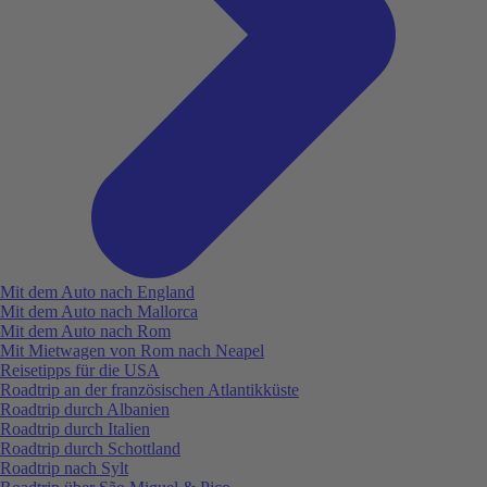
Mit dem Auto nach England
Mit dem Auto nach Mallorca
Mit dem Auto nach Rom
Mit Mietwagen von Rom nach Neapel
Reisetipps für die USA
Roadtrip an der französischen Atlantikküste
Roadtrip durch Albanien
Roadtrip durch Italien
Roadtrip durch Schottland
Roadtrip nach Sylt