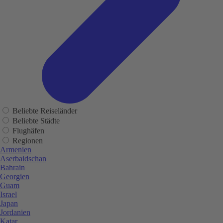
Beliebte Reiseländer
Beliebte Städte
Flughäfen
Regionen
Armenien
Aserbaidschan
Bahrain
Georgien
Guam
Israel
Japan
Jordanien
Katar