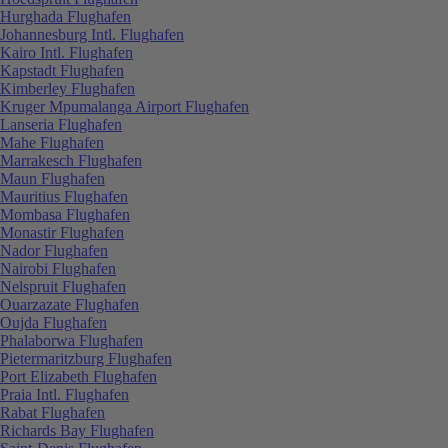
Hurghada Flughafen
Johannesburg Intl. Flughafen
Kairo Intl. Flughafen
Kapstadt Flughafen
Kimberley Flughafen
Kruger Mpumalanga Airport Flughafen
Lanseria Flughafen
Mahe Flughafen
Marrakesch Flughafen
Maun Flughafen
Mauritius Flughafen
Mombasa Flughafen
Monastir Flughafen
Nador Flughafen
Nairobi Flughafen
Nelspruit Flughafen
Ouarzazate Flughafen
Oujda Flughafen
Phalaborwa Flughafen
Pietermaritzburg Flughafen
Port Elizabeth Flughafen
Praia Intl. Flughafen
Rabat Flughafen
Richards Bay Flughafen