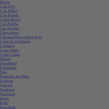
Bozen
Cala d'Or
Cala Millor
Cala Rajada
Cala'n Bosch
Can Pastilla
Can Picafort
Chersonisos
Chiclana/Novo Sancti Petri
Conil de la Frontera
Corralejo
Costa Adeje
Costa Calma
Dublin
Düsseldorf
Edinburgh
Faro
Frankfurt am Main
Freiburg
Funchal
Hamburg
Hannover
Horta
Köln
Kos-Stadt