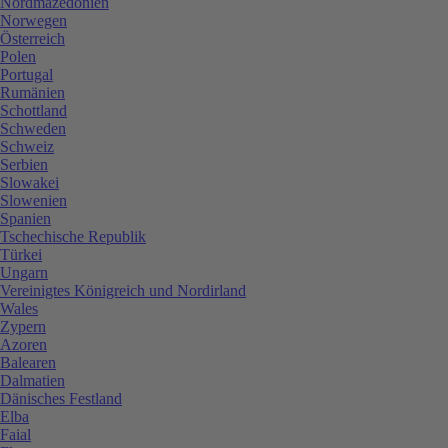
Nordmazedonien
Norwegen
Österreich
Polen
Portugal
Rumänien
Schottland
Schweden
Schweiz
Serbien
Slowakei
Slowenien
Spanien
Tschechische Republik
Türkei
Ungarn
Vereinigtes Königreich und Nordirland
Wales
Zypern
Azoren
Balearen
Dalmatien
Dänisches Festland
Elba
Faial