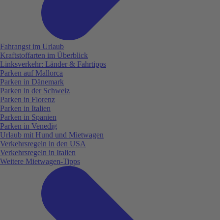
Fahrangst im Urlaub
Kraftstoffarten im Überblick
Linksverkehr: Länder & Fahrtipps
Parken auf Mallorca
Parken in Dänemark
Parken in der Schweiz
Parken in Florenz
Parken in Italien
Parken in Spanien
Parken in Venedig
Urlaub mit Hund und Mietwagen
Verkehrsregeln in den USA
Verkehrsregeln in Italien
Weitere Mietwagen-Tipps