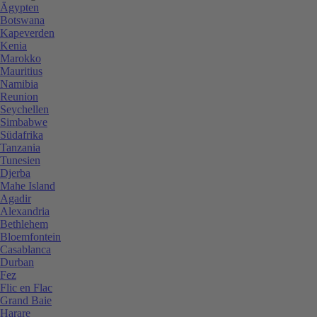
Ägypten
Botswana
Kapeverden
Kenia
Marokko
Mauritius
Namibia
Reunion
Seychellen
Simbabwe
Südafrika
Tanzania
Tunesien
Djerba
Mahe Island
Agadir
Alexandria
Bethlehem
Bloemfontein
Casablanca
Durban
Fez
Flic en Flac
Grand Baie
Harare