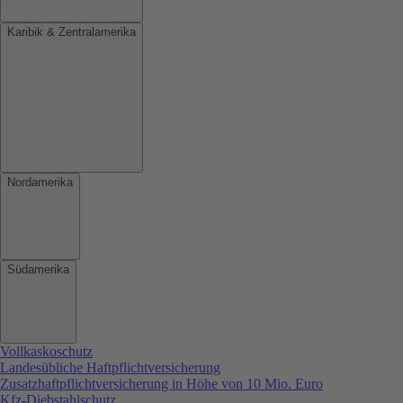
Karibik & Zentralamerika
Nordamerika
Südamerika
Vollkaskoschutz
Landesübliche Haftpflichtversicherung
Zusatzhaftpflichtversicherung in Höhe von 10 Mio. Euro
Kfz-Diebstahlschutz