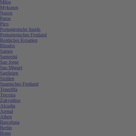
Milos
Mykonos
Naxos
Paros
Pico
Portugiesische Inseln
Portugiesisches Festland
Restliches Kroatien
Rhodos
Samos
Santorini
Sao Jorge
Sao Miguel
Sardinien
Sizilien
Spanisches Festland
Teneriffa
Terceira
Zakynthos
Alcudia
Arenal
Athen
Barcelona
Berlin
Bonn