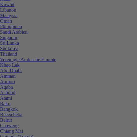
Kuwait
Libanon
Malaysia
Oman
Philippinen
Saudi Arabien
Singapur
Sri Lanka
Südkorea
Thailand
Vereinigte Arabische Emirate
Khao Lak
Abu Dhabi
Amman
Aomori
Aqaba
Ashdod
Atami
Baku
Bangkok
Beerscheba
Beirut
Chaweng
Chiang Mai
Chiyoda (Tokyo)