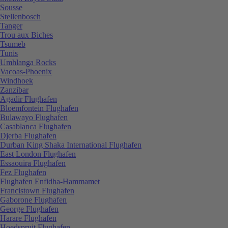
Sousse
Stellenbosch
Tanger
Trou aux Biches
Tsumeb
Tunis
Umhlanga Rocks
Vacoas-Phoenix
Windhoek
Zanzibar
Agadir Flughafen
Bloemfontein Flughafen
Bulawayo Flughafen
Casablanca Flughafen
Djerba Flughafen
Durban King Shaka International Flughafen
East London Flughafen
Essaouira Flughafen
Fez Flughafen
Flughafen Enfidha-Hammamet
Francistown Flughafen
Gaborone Flughafen
George Flughafen
Harare Flughafen
Hoedspruit Flughafen