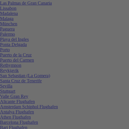
Las Palmas de Gran Canaria
Lissabon
Madalena
Malaga
München
Paguera
Palermo
Playa del Ingles
Ponta Delgada
Porto
Puerto de la Cruz
Puerto del Carmen
Rethymnon
Reykjavik
San Sebastian (La Gomera)
Santa Cruz de Tenerife
Sevilla
Stuttgart
Valle Gran Rey
Alicante Flughafen
Amsterdam Schiphol Flughafen
Antalya Flughafen
Athen Flughafen
Barcelona Flughafen
Bari Flughafen