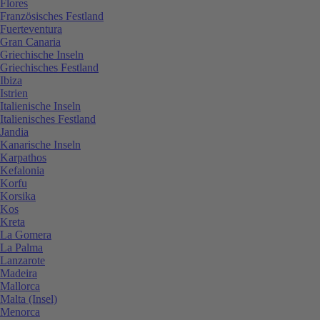
Flores
Französisches Festland
Fuerteventura
Gran Canaria
Griechische Inseln
Griechisches Festland
Ibiza
Istrien
Italienische Inseln
Italienisches Festland
Jandia
Kanarische Inseln
Karpathos
Kefalonia
Korfu
Korsika
Kos
Kreta
La Gomera
La Palma
Lanzarote
Madeira
Mallorca
Malta (Insel)
Menorca