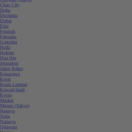
Chuo City
Doha
Dschidda
Dubai
Eilat
Fujairah
Fukuoka
Gotemba
Haifa
Hokuto
Hua Hin
Jerusalem
Johor Bahru
Kanazawa
Korat
Kuala Lumpur
Kuwait-Stadt
Kyoto
Maskat
Minato (Tokyo)
Nagoya
Naha
Natanya
Odawara