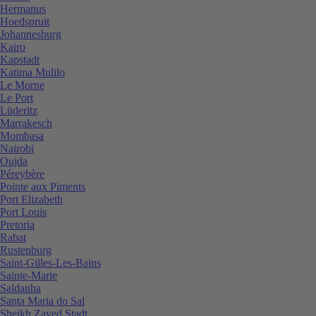
Hermanus
Hoedspruit
Johannesburg
Kairo
Kapstadt
Katima Mulilo
Le Morne
Le Port
Lüderitz
Marrakesch
Mombasa
Nairobi
Oujda
Péreybère
Pointe aux Piments
Port Elizabeth
Port Louis
Pretoria
Rabat
Rustenburg
Saint-Gilles-Les-Bains
Sainte-Marie
Saldanha
Santa Maria do Sal
Sheikh Zayed Stadt