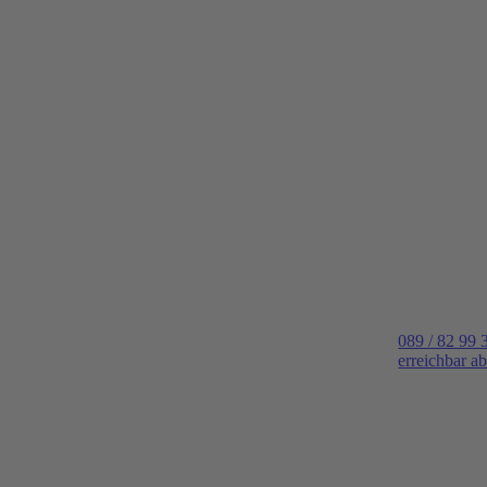
089 / 82 99 
erreichbar a