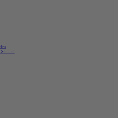
lden
 Sie uns!