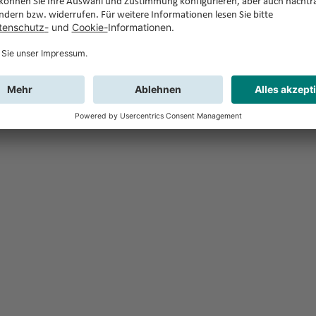
Feedback
Sie haben Fr
Buchung?