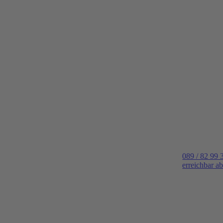
089 / 82 99 
erreichbar a