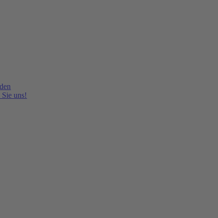
lden
 Sie uns!