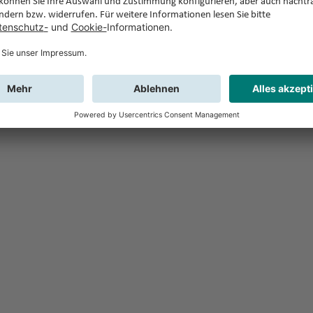
Feedback
Sie haben Fr
Buchung?