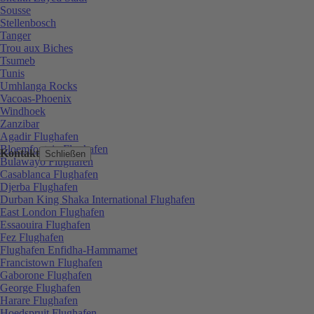
Sousse
Stellenbosch
Tanger
Trou aux Biches
Tsumeb
Tunis
Umhlanga Rocks
Vacoas-Phoenix
Windhoek
Zanzibar
Agadir Flughafen
Bloemfontein Flughafen
Kontakt
Schließen
Bulawayo Flughafen
Casablanca Flughafen
Djerba Flughafen
Durban King Shaka International Flughafen
East London Flughafen
Essaouira Flughafen
Fez Flughafen
Flughafen Enfidha-Hammamet
Francistown Flughafen
Gaborone Flughafen
George Flughafen
Harare Flughafen
Hoedspruit Flughafen