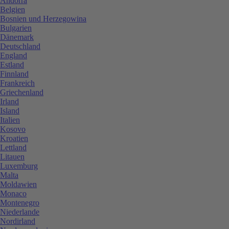
Andorra
Belgien
Bosnien und Herzegowina
Bulgarien
Dänemark
Deutschland
England
Estland
Finnland
Frankreich
Griechenland
Irland
Island
Italien
Kosovo
Kroatien
Lettland
Litauen
Luxemburg
Malta
Moldawien
Monaco
Montenegro
Niederlande
Nordirland