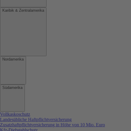
Karibik & Zentralamerika
Nordamerika
Südamerika
Vollkaskoschutz
Landesübliche Haftpflichtversicherung
Zusatzhaftpflichtversicherung in Höhe von 10 Mio. Euro
Kfz-Diebstahlschutz