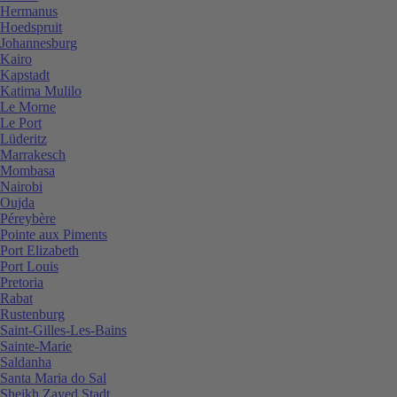
Hermanus
Hoedspruit
Johannesburg
Kairo
Kapstadt
Katima Mulilo
Le Morne
Le Port
Lüderitz
Marrakesch
Mombasa
Nairobi
Oujda
Péreybère
Pointe aux Piments
Port Elizabeth
Port Louis
Pretoria
Rabat
Rustenburg
Saint-Gilles-Les-Bains
Sainte-Marie
Saldanha
Santa Maria do Sal
Sheikh Zayed Stadt