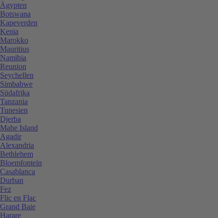
Ägypten
Botswana
Kapeverden
Kenia
Marokko
Mauritius
Namibia
Reunion
Seychellen
Simbabwe
Südafrika
Tanzania
Tunesien
Djerba
Mahe Island
Agadir
Alexandria
Bethlehem
Bloemfontein
Casablanca
Durban
Fez
Flic en Flac
Grand Baie
Harare