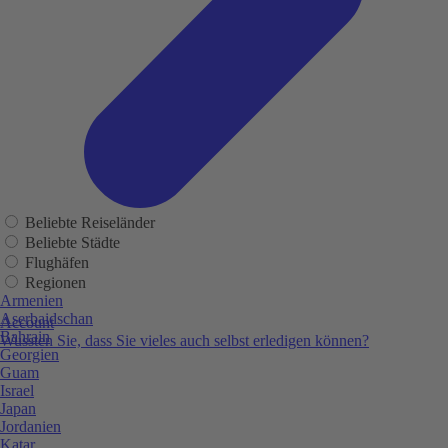
Beliebte Reiseländer
Beliebte Städte
Flughäfen
Regionen
Armenien
Aserbaidschan
Account
Bahrain
Wussten Sie, dass Sie vieles auch selbst erledigen können?
Georgien
Guam
Israel
Japan
Jordanien
Katar