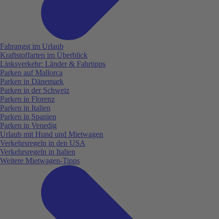
Fahrangst im Urlaub
Kraftstoffarten im Überblick
Linksverkehr: Länder & Fahrtipps
Parken auf Mallorca
Parken in Dänemark
Parken in der Schweiz
Parken in Florenz
Parken in Italien
Parken in Spanien
Parken in Venedig
Urlaub mit Hund und Mietwagen
Verkehrsregeln in den USA
Verkehrsregeln in Italien
Weitere Mietwagen-Tipps