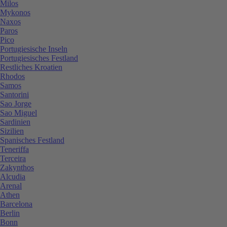
Milos
Mykonos
Naxos
Paros
Pico
Portugiesische Inseln
Portugiesisches Festland
Restliches Kroatien
Rhodos
Samos
Santorini
Sao Jorge
Sao Miguel
Sardinien
Sizilien
Spanisches Festland
Teneriffa
Terceira
Zakynthos
Alcudia
Arenal
Athen
Barcelona
Berlin
Bonn