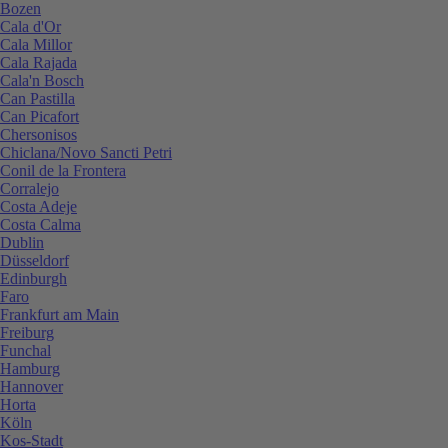
Bozen
Cala d'Or
Cala Millor
Cala Rajada
Cala'n Bosch
Can Pastilla
Can Picafort
Chersonisos
Chiclana/Novo Sancti Petri
Conil de la Frontera
Corralejo
Costa Adeje
Costa Calma
Dublin
Düsseldorf
Edinburgh
Faro
Frankfurt am Main
Freiburg
Funchal
Hamburg
Hannover
Horta
Köln
Kos-Stadt