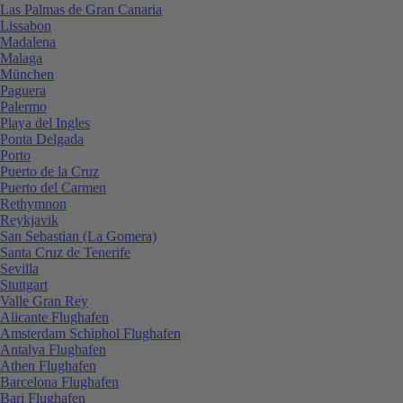
Las Palmas de Gran Canaria
Lissabon
Madalena
Malaga
München
Paguera
Palermo
Playa del Ingles
Ponta Delgada
Porto
Puerto de la Cruz
Puerto del Carmen
Rethymnon
Reykjavik
San Sebastian (La Gomera)
Santa Cruz de Tenerife
Sevilla
Stuttgart
Valle Gran Rey
Alicante Flughafen
Amsterdam Schiphol Flughafen
Antalya Flughafen
Athen Flughafen
Barcelona Flughafen
Bari Flughafen