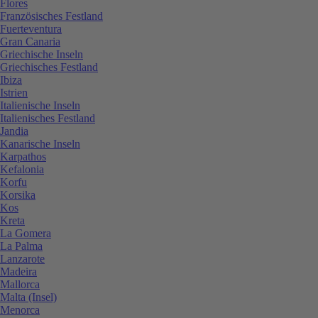
Flores
Französisches Festland
Fuerteventura
Gran Canaria
Griechische Inseln
Griechisches Festland
Ibiza
Istrien
Italienische Inseln
Italienisches Festland
Jandia
Kanarische Inseln
Karpathos
Kefalonia
Korfu
Korsika
Kos
Kreta
La Gomera
La Palma
Lanzarote
Madeira
Mallorca
Malta (Insel)
Menorca