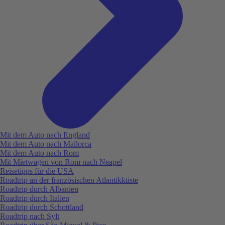
Mit dem Auto nach England
Mit dem Auto nach Mallorca
Mit dem Auto nach Rom
Mit Mietwagen von Rom nach Neapel
Reisetipps für die USA
Roadtrip an der französischen Atlantikküste
Roadtrip durch Albanien
Roadtrip durch Italien
Roadtrip durch Schottland
Roadtrip nach Sylt