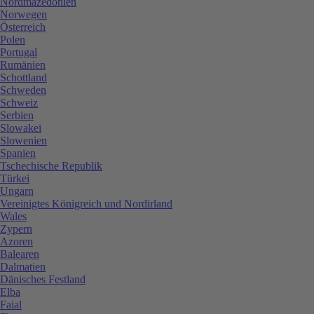
Nordmazedonien
Norwegen
Österreich
Polen
Portugal
Rumänien
Schottland
Schweden
Schweiz
Serbien
Slowakei
Slowenien
Spanien
Tschechische Republik
Türkei
Ungarn
Vereinigtes Königreich und Nordirland
Wales
Zypern
Azoren
Balearen
Dalmatien
Dänisches Festland
Elba
Faial