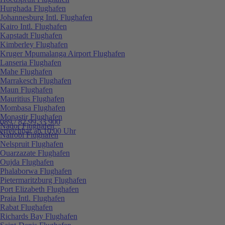
Hurghada Flughafen
Johannesburg Intl. Flughafen
Kairo Intl. Flughafen
Kapstadt Flughafen
Kimberley Flughafen
Kruger Mpumalanga Airport Flughafen
Lanseria Flughafen
Mahe Flughafen
Marrakesch Flughafen
Maun Flughafen
Mauritius Flughafen
Mombasa Flughafen
Monastir Flughafen
089 / 82 99 33 900
Nador Flughafen
erreichbar ab 10:00 Uhr
Nairobi Flughafen
Nelspruit Flughafen
Ouarzazate Flughafen
Oujda Flughafen
Phalaborwa Flughafen
Pietermaritzburg Flughafen
Port Elizabeth Flughafen
Praia Intl. Flughafen
Rabat Flughafen
Richards Bay Flughafen