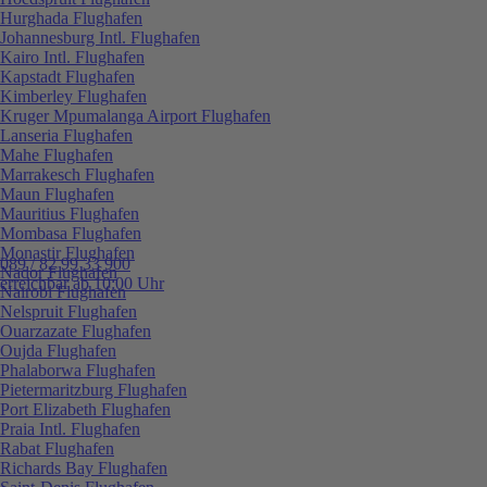
Hurghada Flughafen
Johannesburg Intl. Flughafen
Kairo Intl. Flughafen
Kapstadt Flughafen
Kimberley Flughafen
Kruger Mpumalanga Airport Flughafen
Lanseria Flughafen
Mahe Flughafen
Marrakesch Flughafen
Maun Flughafen
Mauritius Flughafen
Mombasa Flughafen
Monastir Flughafen
089 / 82 99 33 900
Nador Flughafen
erreichbar ab 10:00 Uhr
Nairobi Flughafen
Nelspruit Flughafen
Ouarzazate Flughafen
Oujda Flughafen
Phalaborwa Flughafen
Pietermaritzburg Flughafen
Port Elizabeth Flughafen
Praia Intl. Flughafen
Rabat Flughafen
Richards Bay Flughafen