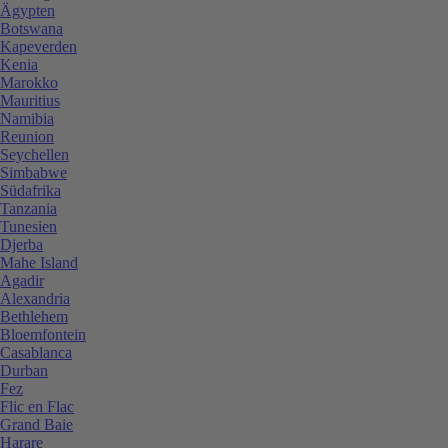
Ägypten
Botswana
Kapeverden
Kenia
Marokko
Mauritius
Namibia
Reunion
Seychellen
Simbabwe
Südafrika
Tanzania
Tunesien
Djerba
Mahe Island
Agadir
Alexandria
Bethlehem
Bloemfontein
Casablanca
Durban
Fez
Flic en Flac
Grand Baie
Harare