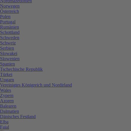
Nordmazedonien
Norwegen
Österreich
Polen
Portugal
Rumänien
Schottland
Schweden
Schweiz
Serbien
Slowakei
Slowenien
Spanien
Tschechische Republik
Türkei
Ungarn
Vereinigtes Königreich und Nordirland
Wales
Zypern
Azoren
Balearen
Dalmatien
Dänisches Festland
Elba
Faial