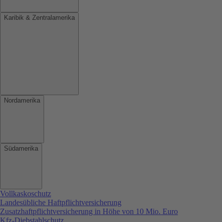
Karibik & Zentralamerika
Nordamerika
Südamerika
Vollkaskoschutz
Landesübliche Haftpflichtversicherung
Zusatzhaftpflichtversicherung in Höhe von 10 Mio. Euro
Kfz-Diebstahlschutz