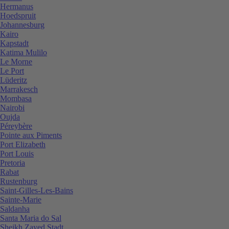
Hermanus
Hoedspruit
Johannesburg
Kairo
Kapstadt
Katima Mulilo
Le Morne
Le Port
Lüderitz
Marrakesch
Mombasa
Nairobi
Oujda
Péreybère
Pointe aux Piments
Port Elizabeth
Port Louis
Pretoria
Rabat
Rustenburg
Saint-Gilles-Les-Bains
Sainte-Marie
Saldanha
Santa Maria do Sal
Sheikh Zayed Stadt