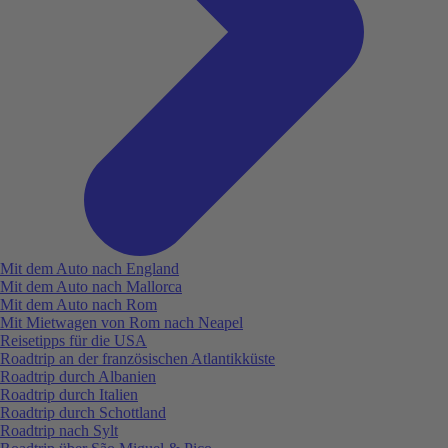
Mit dem Auto nach England
Mit dem Auto nach Mallorca
Mit dem Auto nach Rom
Mit Mietwagen von Rom nach Neapel
Reisetipps für die USA
Roadtrip an der französischen Atlantikküste
Roadtrip durch Albanien
Roadtrip durch Italien
Roadtrip durch Schottland
Roadtrip nach Sylt