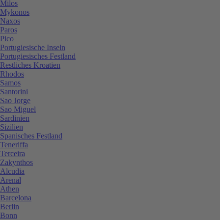
Milos
Mykonos
Naxos
Paros
Pico
Portugiesische Inseln
Portugiesisches Festland
Restliches Kroatien
Rhodos
Samos
Santorini
Sao Jorge
Sao Miguel
Sardinien
Sizilien
Spanisches Festland
Teneriffa
Terceira
Zakynthos
Alcudia
Arenal
Athen
Barcelona
Berlin
Bonn