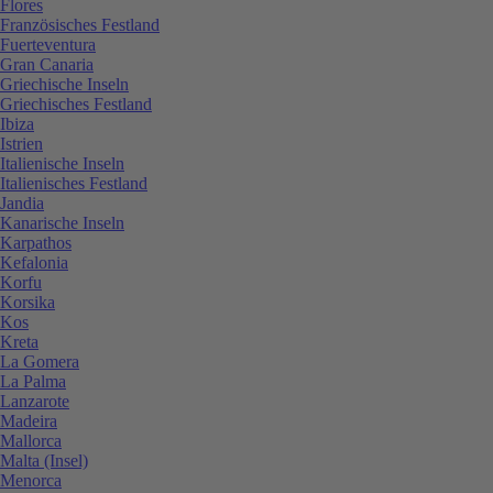
Flores
Französisches Festland
Fuerteventura
Gran Canaria
Griechische Inseln
Griechisches Festland
Ibiza
Istrien
Italienische Inseln
Italienisches Festland
Jandia
Kanarische Inseln
Karpathos
Kefalonia
Korfu
Korsika
Kos
Kreta
La Gomera
La Palma
Lanzarote
Madeira
Mallorca
Malta (Insel)
Menorca