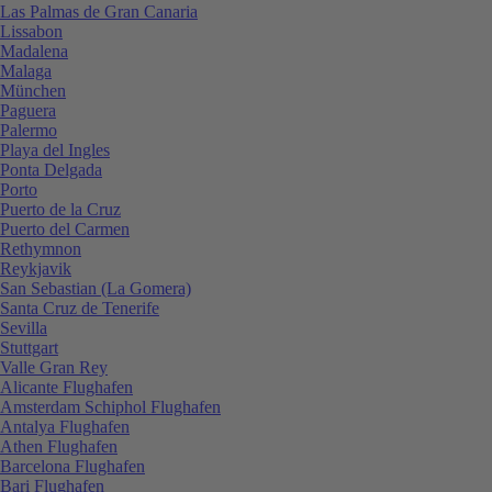
Las Palmas de Gran Canaria
Lissabon
Madalena
Malaga
München
Paguera
Palermo
Playa del Ingles
Ponta Delgada
Porto
Puerto de la Cruz
Puerto del Carmen
Rethymnon
Reykjavik
San Sebastian (La Gomera)
Santa Cruz de Tenerife
Sevilla
Stuttgart
Valle Gran Rey
Alicante Flughafen
Amsterdam Schiphol Flughafen
Antalya Flughafen
Athen Flughafen
Barcelona Flughafen
Bari Flughafen