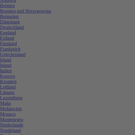
Andorra
Belgien
Bosnien und Herzegowina
Bulgarien
Dänemark
Deutschland
England
Estland
Finnland
Frankreich
Griechenland
Irland
Island
Italien
Kosovo
Kroatien
Lettland
Litauen
Luxemburg
Malta
Moldawien
Monaco
Montenegro
Niederlande
Nordirland