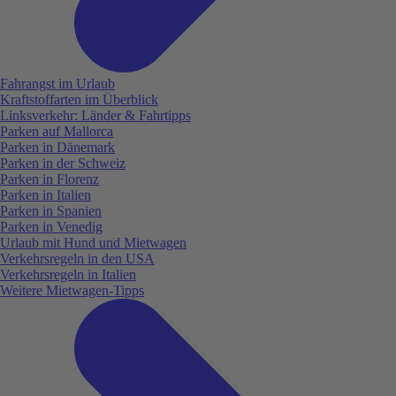
Fahrangst im Urlaub
Kraftstoffarten im Überblick
Linksverkehr: Länder & Fahrtipps
Parken auf Mallorca
Parken in Dänemark
Parken in der Schweiz
Parken in Florenz
Parken in Italien
Parken in Spanien
Parken in Venedig
Urlaub mit Hund und Mietwagen
Verkehrsregeln in den USA
Verkehrsregeln in Italien
Weitere Mietwagen-Tipps