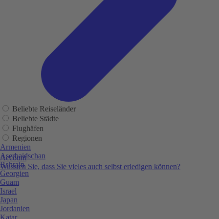
Beliebte Reiseländer
Beliebte Städte
Flughäfen
Regionen
Armenien
Aserbaidschan
Account
Bahrain
Wussten Sie, dass Sie vieles auch selbst erledigen können?
Georgien
Guam
Israel
Japan
Jordanien
Katar