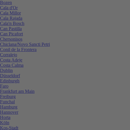
Bozen
Cala d'Or
Cala Millor
Cala Rajada
Cala'n Bosch
Can Pastilla
Can Picafort
Chersonisos
Chiclana/Novo Sancti Petri
Conil de la Frontera
Corralejo
Costa Adeje
Costa Calma
Dublin
Düsseldorf
Edinburgh
Faro
Frankfurt am Main
Freiburg
Funchal
Hamburg
Hannover
Horta
Köln
Kos-Stadt