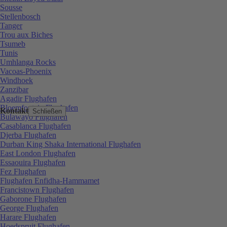
Sousse
Stellenbosch
Tanger
Trou aux Biches
Tsumeb
Tunis
Umhlanga Rocks
Vacoas-Phoenix
Windhoek
Zanzibar
Agadir Flughafen
Bloemfontein Flughafen
Kontakt
Schließen
Bulawayo Flughafen
Casablanca Flughafen
Djerba Flughafen
Durban King Shaka International Flughafen
East London Flughafen
Essaouira Flughafen
Fez Flughafen
Flughafen Enfidha-Hammamet
Francistown Flughafen
Gaborone Flughafen
George Flughafen
Harare Flughafen
Hoedspruit Flughafen